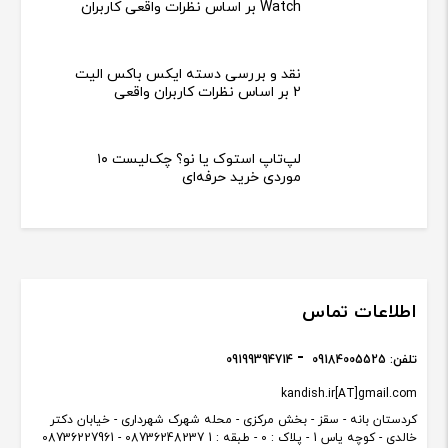
نقد و بررسی Telzeal DW-41 Smart
Watch بر اساس نظرات واقعی کاربران
نقد و بررسی دسته ایکس باکس الیت
2 بر اساس نظرات کاربران واقعی
لپ‌تاپ استوک یا نو؟ چک‌لیست ۱۰
موردی خرید حرفه‌ای
اطلاعات تماس
تلفن:
09184005525
09199394714
kandish.ir[AT]gmail.com