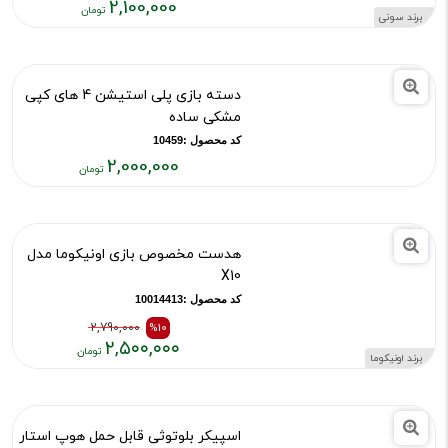
کپی طرح God Of War خدای جنگ
کد محصول :10014325
2,100,000
برند سونی
قیمت
فعلی:
۲,۱۰۰,۰۰۰
دسته بازی پلی استیشن 4 های کپی
تومان
مشکی ساده
کد محصول :10459
2,000,000
قیمت
فعلی:
۲,۰۰۰,۰۰۰
هدست مخصوص بازی اونیکوما مدل
تومان
X10
کد محصول :10014413
2,790,000
%10
۲,۵۰۰,۰۰۰
برند اونیکوما
قیمت
قیمت
قبلی:
فعلی: