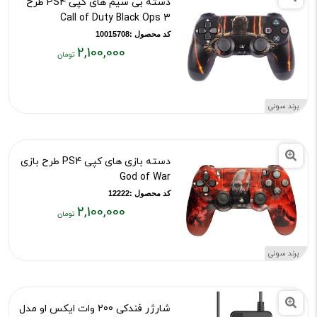
دسته بی سیم های کپی PS4 طرح
Call of Duty Black Ops 3
کد محصول :10015708
2,100,000
قیمت
فعلی:
۲,۱۰۰,۰۰۰
برند سونی
تومان
دسته بازی های کپی PS4 طرح بازی
God of War
کد محصول :12222
2,100,000
قیمت
فعلی:
برند سونی
۲,۱۰۰,۰۰۰
تومان
شارژر فندکی 200 وات ایکس او مدل