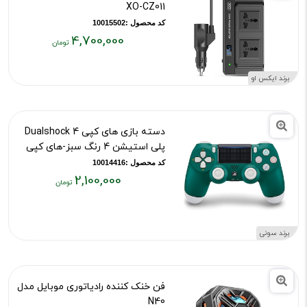
XO-CZ011
کد محصول :10015502
4,700,000
قیمت
فعلی:
برند ایکس او
۴,۷۰۰,۰۰۰
تومان
دسته بازی های کپی Dualshock 4
پلی استیشن 4 رنگ سبز-های کپی
کد محصول :10014416
2,100,000
قیمت
فعلی:
۲,۱۰۰,۰۰۰
برند سونی
تومان
فن خنک کننده رادیاتوری موبایل مدل
N40