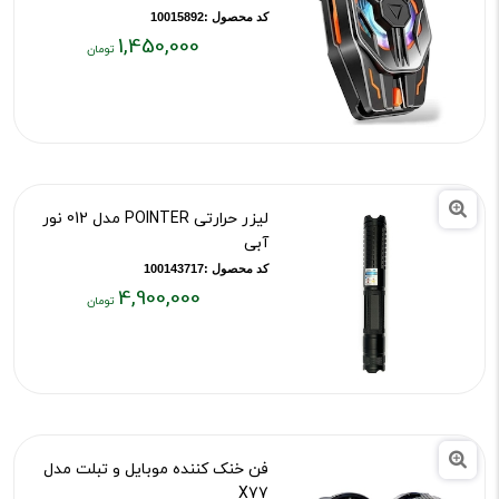
کد محصول :10015892
1,450,000
قیمت
فعلی:
۱,۴۵۰,۰۰۰
تومان
لیزر حرارتی POINTER مدل 012 نور
آبی
کد محصول :100143717
4,900,000
قیمت
فعلی:
۴,۹۰۰,۰۰۰
تومان
فن خنک کننده موبایل و تبلت مدل
X77