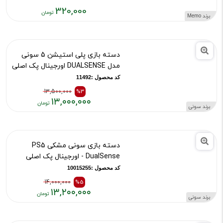
فن خنک کننده موبایل ممو مدل FL06
تومان
کد محصول :10014474
320,000
برند Memo
قیمت
فعلی:
۳۲۰,۰۰۰
دسته بازی پلی استیشن 5 سونی
تومان
مدل DUALSENSE اورجینال پک اصلی
کد محصول :11492
13,500,000
%3
۱۳,۰۰۰,۰۰۰
برند سونی
قیمت
قیمت
قبلی:
فعلی:
۱۳,۵۰۰,۰۰۰
۱۳,۰۰۰,۰۰۰
دسته بازی سونی مشکی PS5
تومان
تومان
DualSense - اورجینال پک اصلی
بود
کد محصول :10015255
14,000,000
%5
۱۳,۲۰۰,۰۰۰
برند سونی