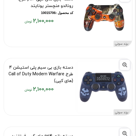
رونالدو منچستر یونایتد
کد محصول :10015706
2,100,000
قیمت
فعلی:
۲,۱۰۰,۰۰۰
برند سونی
تومان
دسته بازی بی سیم پلی استیشن 4
طرح Call of Duty Modern Warfare
(های کپی)
2,100,000
کد محصول :101139269
قیمت
فعلی:
۲,۱۰۰,۰۰۰
برند سونی
تومان