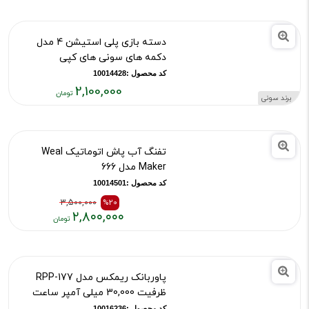
6,950,000
برند Proove
قیمت
فعلی:
۶,۹۵۰,۰۰۰
دسته بازی پلی استیشن 4 مدل
تومان
دکمه های سونی های کپی
کد محصول :10014428
2,100,000
برند سونی
قیمت
فعلی:
۲,۱۰۰,۰۰۰
تفنگ آب پاش اتوماتیک Weal
تومان
Maker مدل 666
کد محصول :10014501
3,500,000
%20
۲,۸۰۰,۰۰۰
قیمت
قیمت
قبلی:
فعلی:
۳,۵۰۰,۰۰۰
۲,۸۰۰,۰۰۰