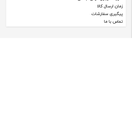
دسترسی سریع
درباره ما
شرایط مرجوع کردن اجناس
زمان ارسال کالا
پیگیری سفارشات
تماس با ما
مقالات
دیگر نیازی به تعمیرکار نیست! ۵ گام
ساده برای تعمیر هر وسیله خانگی
راهنمای خرید سرخ کن بدون روغن