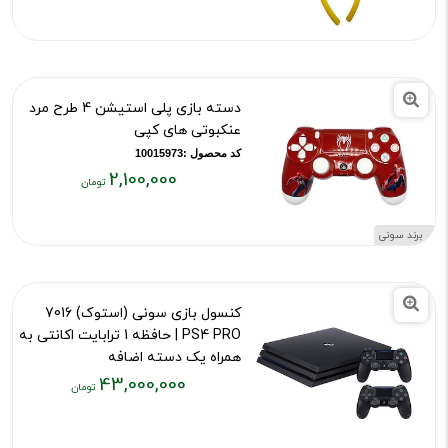
۷۰,۰۰۰
تومان
دسته بازی پلی استیشن 4 طرح مرد
عنکبوتی های کپی
کد محصول :10015973
2,100,000
قیمت
فعلی:
برند سونی
۲,۱۰۰,۰۰۰
تومان
کنسول بازی سونی (استوک) 7016
PS4 PRO | حافظه 1 ترابایت اکانتی به
همراه یک دسته اضافه
43,000,000
کد محصول :13114
قیمت
فعلی: