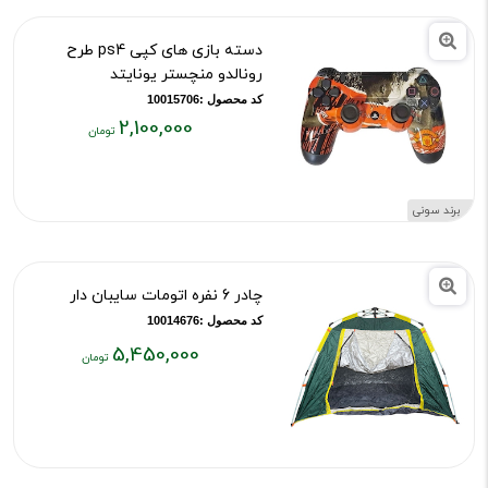
دسته بازی های کپی ps4 طرح
رونالدو منچستر یونایتد
کد محصول :10015706
2,100,000
قیمت
فعلی:
۲,۱۰۰,۰۰۰
برند سونی
تومان
چادر 6 نفره اتومات سایبان دار
کد محصول :10014676
5,450,000
قیمت
فعلی:
۵,۴۵۰,۰۰۰
تومان