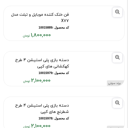
لیزر حرارتی POINTER مدل 012 نور
تومان
آبی
کد محصول :100143717
4,900,000
قیمت
فعلی:
۴,۹۰۰,۰۰۰
فن خنک کننده موبایل و تبلت مدل
تومان
X77
کد محصول :10015889
1,800,000
قیمت
فعلی:
۱,۸۰۰,۰۰۰
دسته بازی پلی استیشن 4 طرح
تومان
کهکشانی های کپی
کد محصول :10015979
2,100,000
برند سونی
قیمت
فعلی: