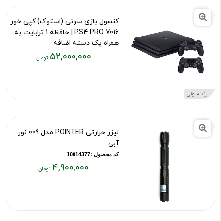
کنسول بازی سونی (استوک) کپی خور
7016 PS4 PRO | حافظه 1 ترابایت به
همراه یک دسته اضافه
52,000,000
کد محصول :13290
قیمت
فعلی:
۵۲,۰۰۰,۰۰۰
برند سونی
تومان
لیزر حرارتی POINTER مدل 009 نور
آبی
کد محصول :10014377
4,900,000
قیمت
فعلی:
۴,۹۰۰,۰۰۰
تومان