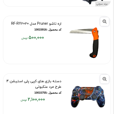
۳۶,۰۰۰,۰۰۰
برند سونی
تومان
اره تاشو Pruner مدل RF-RY2020
کد محصول :10015916
500,000
قیمت
فعلی:
۵۰۰,۰۰۰
تومان
دسته بازی های کپی پلی استیشن 4
طرح مرد عنکبوتی
کد محصول :10015755
2,100,000
قیمت
فعلی: