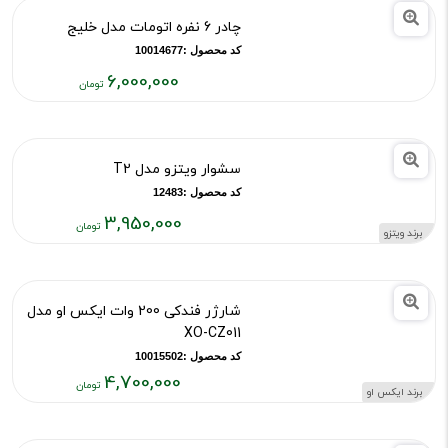
God of War
کد محصول :12222
2,100,000
برند سونی
قیمت
فعلی:
۲,۱۰۰,۰۰۰
چادر 6 نفره اتومات مدل خلیج
تومان
کد محصول :10014677
6,000,000
قیمت
فعلی:
۶,۰۰۰,۰۰۰
سشوار ویتزو مدل T2
تومان
کد محصول :12483
3,950,000
برند ویتزو
قیمت
فعلی:
۳,۹۵۰,۰۰۰
شارژر فندکی 200 وات ایکس او مدل
تومان
XO-CZ011