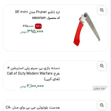
اره تاشو Pruner مدل RF-2020
کد محصول :100147107
495,000
%20
۳۹۵,۰۰۰
قیمت
قیمت
قبلی:
فعلی:
۳۹۵,۰۰۰
۴۹۵,۰۰۰
تومان
تومان
بود
دسته بازی بی سیم پلی استیشن 4
طرح Call of Duty Modern Warfare
(های کپی)
2,100,000
کد محصول :101139269
قیمت
فعلی:
۲,۱۰۰,۰۰۰
برند سونی
تومان