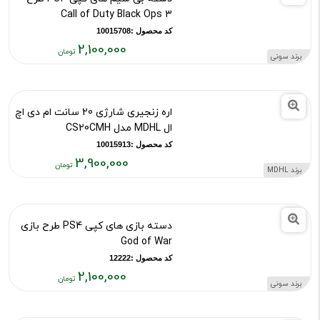
2,100,000
برند سونی
قیمت
فعلی:
۲,۱۰۰,۰۰۰
دسته بی سیم های کپی PS4 طرح
تومان
Call of Duty Black Ops 3
کد محصول :10015708
2,100,000
برند سونی
قیمت
فعلی:
۲,۱۰۰,۰۰۰
اره زنجیری شارژی 20 سانت ام دی اچ
تومان
ال MDHL مدل CS20CMH
کد محصول :10015913
3,900,000
برند MDHL
قیمت
فعلی:
۳,۹۰۰,۰۰۰
دسته بازی های کپی PS4 طرح بازی
تومان