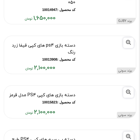
هدست بلوتوثی جی بی وای مدل CA-
050
کد محصول :10014947
1,650,000
قیمت
فعلی:
برند GJBY
۱,۶۵۰,۰۰۰
تومان
دسته بازی ps4 های کپی فیفا زرد
رنگ
کد محصول :10013908
2,100,000
برند سونی
قیمت
فعلی:
۲,۱۰۰,۰۰۰
دسته بازی های کپی PS4 مدل قرمز
تومان
کد محصول :10015823