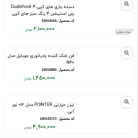
کد محصول :10015502
4,700,000
برند ایکس او
قیمت
فعلی:
۴,۷۰۰,۰۰۰
دسته بازی های کپی Dualshock 4
تومان
پلی استیشن 4 رنگ سبز-های کپی
کد محصول :10014416
2,100,000
برند سونی
قیمت
فعلی:
۲,۱۰۰,۰۰۰
فن خنک کننده رادیاتوری موبایل مدل
تومان
N40
کد محصول :10015892
1,450,000
قیمت
فعلی:
۱,۴۵۰,۰۰۰