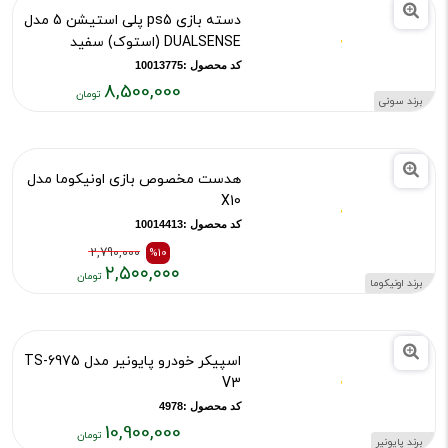
کد محصول :10459
2,000,000
قیمت
فعلی:
۲,۰۰۰,۰۰۰
دسته بازی ps5 پلی استیشن 5 مدل
تومان
DUALSENSE (استوک) سفید
کد محصول :10013775
8,500,000
برند سونی
قیمت
فعلی:
۸,۵۰۰,۰۰۰
هدست مخصوص بازی اونیکوما مدل
تومان
X10
کد محصول :10014413
2,790,000
%10
۲,۵۰۰,۰۰۰
برند اونیکوما
قیمت
قیمت
قبلی:
فعلی: