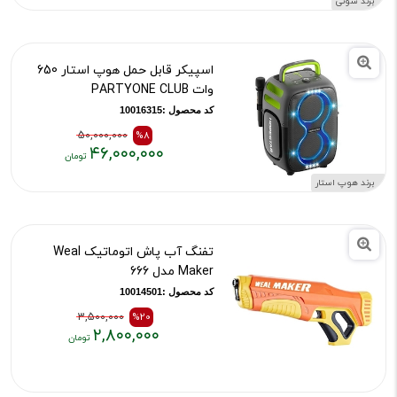
برند سونی
تومان
اسپیکر قابل حمل هوپ استار 650
وات PARTYONE CLUB
کد محصول :10016315
50,000,000
%8
۴۶,۰۰۰,۰۰۰
قیمت
قیمت
برند هوپ استار
قبلی:
فعلی:
۵۰,۰۰۰,۰۰۰
۴۶,۰۰۰,۰۰۰
تومان
تومان
تفنگ آب پاش اتوماتیک Weal
بود
Maker مدل 666
کد محصول :10014501
3,500,000
%20
۲,۸۰۰,۰۰۰
قیمت
قیمت
قبلی:
فعلی:
۳,۵۰۰,۰۰۰
۲,۸۰۰,۰۰۰