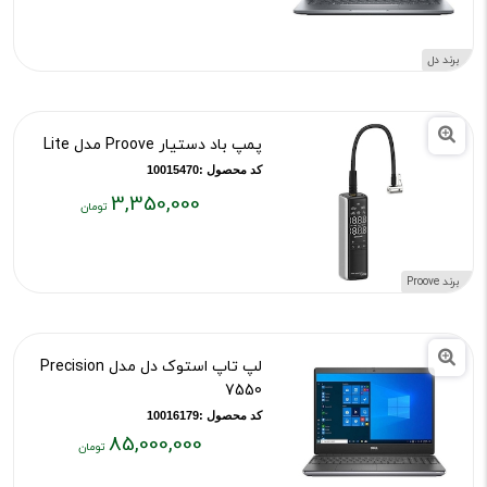
قیمت
فعلی:
۷۰,۵۰۰,۰۰۰
برند دل
تومان
پمپ باد دستیار Proove مدل Lite
کد محصول :10015470
3,350,000
قیمت
فعلی:
۳,۳۵۰,۰۰۰
برند Proove
تومان
لپ تاپ استوک دل مدل Precision
7550
کد محصول :10016179
85,000,000
قیمت