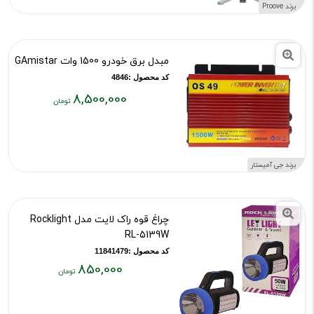
۶,۹۵۰,۰۰۰
برند Proove
تومان
مبدل برق خودرو 1500 وات GAmistar
کد محصول :4846
8,500,000
قیمت
فعلی:
۸,۵۰۰,۰۰۰
تومان
برند جی آمیستار
چراغ قوه راک لایت مدل Rocklight
RL-5139W
کد محصول :11841479
850,000
قیمت
فعلی: