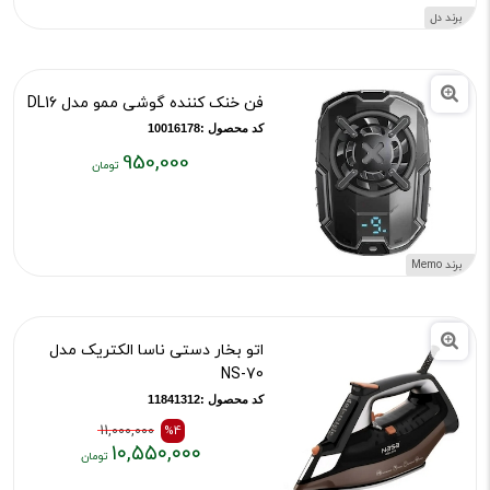
فعلی:
برند دل
۸۵,۰۰۰,۰۰۰
تومان
فن خنک کننده گوشی ممو مدل DL16
کد محصول :10016178
950,000
قیمت
فعلی:
۹۵۰,۰۰۰
تومان
برند Memo
اتو بخار دستی ناسا الکتریک مدل
NS-70
کد محصول :11841312
11,000,000
%4
۱۰,۵۵۰,۰۰۰
قیمت
قیمت