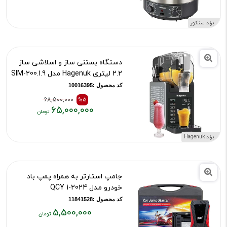
فعلی:
۲۷,۰۰۰,۰۰۰
برند سنکور
تومان
دستگاه بستنی ساز و اسلاشی ساز
2.2 لیتری Hagenuk مدل SIM-200.1.9
کد محصول :10016395
68,500,000
%5
۶۵,۰۰۰,۰۰۰
قیمت
قیمت
قبلی:
فعلی:
برند Hagenuk
۶۸,۵۰۰,۰۰۰
۶۵,۰۰۰,۰۰۰
تومان
تومان
بود
جامپ استارتر به همراه پمپ باد
خودرو مدل QCY 1-2024
کد محصول :11841528
5,500,000
قیمت