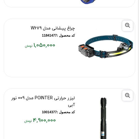
۸۵۰,۰۰۰
تومان
چراغ پیشانی مدل W679
کد محصول :11841477
1,050,000
قیمت
فعلی:
۱,۰۵۰,۰۰۰
تومان
لیزر حرارتی POINTER مدل 009 نور
آبی
کد محصول :10014377
4,900,000
قیمت
فعلی: