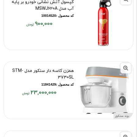
کپسول آتش نشانی خودرو بر پایه
آب مدل MSWJ620A
کد محصول :10014520
900,000
قیمت
فعلی:
۹۰۰,۰۰۰
تومان
همزن کاسه دار سنکور مدل STM-
3730SL
کد محصول :11841429
23,000,000
قیمت
فعلی:
۲۳,۰۰۰,۰۰۰
برند سنکور
تومان