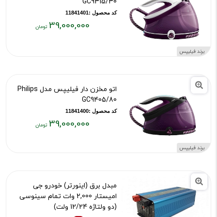
GC9315/30
کد محصول :11841401
39,000,000
قیمت
فعلی:
برند فیلیپس
۳۹,۰۰۰,۰۰۰
تومان
اتو مخزن دار فیلیپس مدل Philips
GC9405/80
کد محصول :11841400
39,000,000
قیمت
فعلی:
برند فیلیپس
۳۹,۰۰۰,۰۰۰
تومان
مبدل برق (اینورتر) خودرو جی
امیستار 2,000 وات تمام سینوسی
(دو ولتاژه 12/24 ولت)