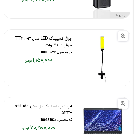
قیمت
قیمت
قبلی:
فعلی:
برند ریمکس
۲,۷۷۵,۰۰۰
۲,۹۵۰,۰۰۰
تومان
تومان
بود
چراغ کمپینگ LED مدل TT2203
ظرفیت 30 وات
کد محصول :10016229
1,150,000
قیمت
فعلی:
۱,۱۵۰,۰۰۰
تومان
لپ تاپ استوک دل مدل Latitude
5330
کد محصول :10016193
70,500,000