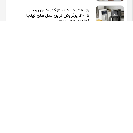
راهنمای خرید سرخ کن بدون روغن
2025: پرفروش ترین مدل های نینجا،
کوزوری و فیلیپس
اسپیکر هوپ استار Hopestar H59
Speaker - نقد و بررسی
نقد و بررسی Telzeal DW-41 Smart
Watch بر اساس نظرات واقعی کاربران
نقد و بررسی دسته ایکس باکس الیت
2 بر اساس نظرات کاربران واقعی
لپ‌تاپ استوک یا نو؟ چک‌لیست ۱۰
موردی خرید حرفه‌ای