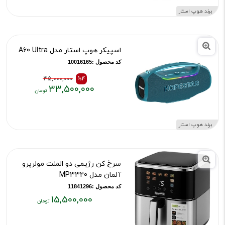
۳۱,۰۰۰,۰۰۰
برند هوپ استار
تومان
اسپیکر هوپ استار مدل A60 Ultra
کد محصول :10016165
35,000,000
%4
۳۳,۵۰۰,۰۰۰
قیمت
قیمت
قبلی:
فعلی:
۳۳,۵۰۰,۰۰۰
۳۵,۰۰۰,۰۰۰
برند هوپ استار
تومان
تومان
بود
سرخ کن رژیمی دو المنت مولرپرو
آلمان مدل MP3320
کد محصول :11841296
15,500,000
قیمت
فعلی: