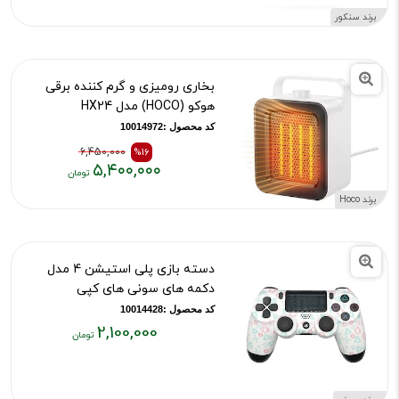
۵,۲۰۰,۰۰۰
برند سنکور
تومان
بخاری رومیزی و گرم کننده برقی
هوکو (HOCO) مدل HX24
کد محصول :10014972
6,450,000
%16
۵,۴۰۰,۰۰۰
قیمت
قیمت
برند Hoco
قبلی:
فعلی:
۶,۴۵۰,۰۰۰
۵,۴۰۰,۰۰۰
تومان
تومان
دسته بازی پلی استیشن 4 مدل
بود
دکمه های سونی های کپی
کد محصول :10014428
2,100,000
قیمت
فعلی:
۲,۱۰۰,۰۰۰