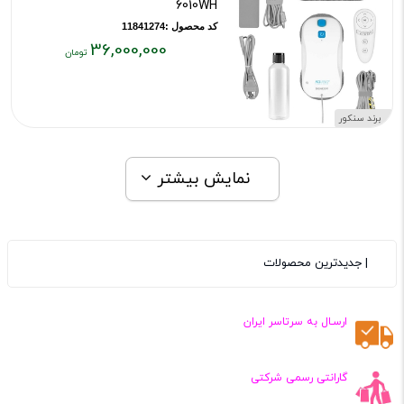
6010WH
کد محصول :11841274
36,000,000
قیمت
فعلی:
۳۶,۰۰۰,۰۰۰
برند سنکور
تومان
نمایش بیشتر
| جدیدترین محصولات
ارسـال به سرتاسر ایران
گارانتی رسمی شرکتی