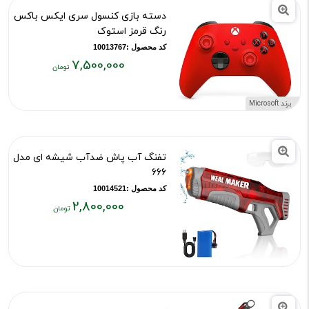
دسته بازی کنسول سری ایکس باکس
رنگ قرمز استوک
کد محصول :10013767
7,500,000
قیمت
فعلی:
برند Microsoft
۷,۵۰۰,۰۰۰
تومان
تفنگ آب پاش ضدآب شیشه ای مدل
666
کد محصول :10014521
2,800,000
قیمت
فعلی:
۲,۸۰۰,۰۰۰
تومان