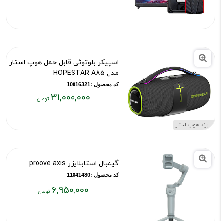
فعلی:
۵,۵۰۰,۰۰۰
تومان
اسپیکر بلوتوثی قابل حمل هوپ استار
مدل HOPESTAR A85
کد محصول :10016321
31,000,000
قیمت
فعلی:
برند هوپ استار
۳۱,۰۰۰,۰۰۰
تومان
گیمبال استابلایزر proove axis
کد محصول :11841480
6,950,000
قیمت
فعلی: