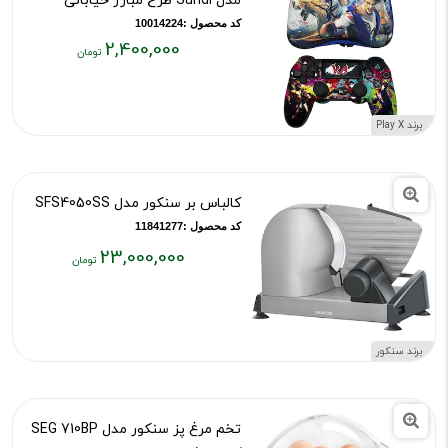
مدل Sundi طرح مبارز خیابانی
کد محصول :10014224
2,400,000
قیمت
فعلی:
۲,۴۰۰,۰۰۰
برند Play X
تومان
کالباس بر سنکور مدل SFS4050SS
کد محصول :11841277
23,000,000
قیمت
فعلی:
۲۳,۰۰۰,۰۰۰
تومان
برند سنکور
تخم مرغ پز سنکور مدل SEG 710BP