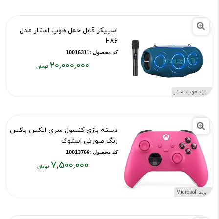
تومان
تومان
بود
اسپیکر قابل حمل هوپ استار مدل
H86
کد محصول :10016311
20,000,000
قیمت
فعلی:
برند هوپ استار
۲۰,۰۰۰,۰۰۰
تومان
دسته بازی کنسول سری ایکس باکس
رنگ صورتی استوک
کد محصول :10013766
7,500,000
قیمت
فعلی:
برند Microsoft
۷,۵۰۰,۰۰۰
تومان