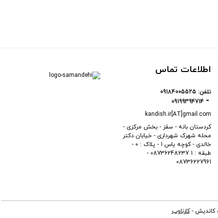
اطلاعات تماس
تلفن:
09184005525
09199394714
kandish.ir[AT]gmail.com
کردستان بانه - سقز - بخش مرکزی -
محله شهرک شهرداری - خیابان دکتر
خالدی - کوچه یاس 1 - پلاک : 0 -
طبقه : 1 08736248237 -
08736227961
ه کاندیش -
کارناوب