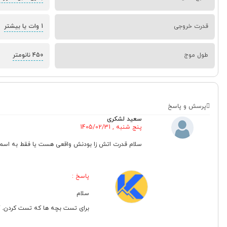
قدرت خروجی
1 وات یا بیشتر
طول موج
450 نانومتر
پرسش و پاسخ
سعید لشکری
پنج شنبه , 1405/02/31
سلام قدرت اتش زا بودنش واقعی هست یا فقط به اسم
پاسخ :
سلام
برای تست بچه ها که تست کردن. ک