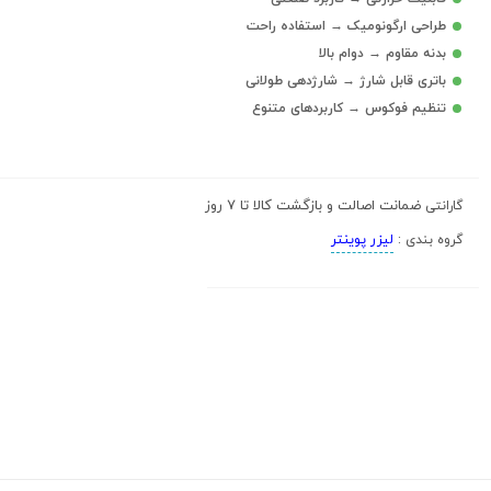
طراحی ارگونومیک → استفاده راحت
بدنه مقاوم → دوام بالا
باتری قابل شارژ → شارژدهی طولانی
تنظیم فوکوس → کاربردهای متنوع
ضمانت اصالت و بازگشت کالا تا 7 روز
گارانتی
لیزر پوینتر
گروه بندی :