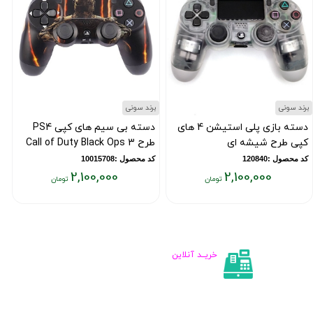
برند سونی
برند سونی
ب
دسته بازی پلی استیشن 4 های
دسته بی سیم های کپی PS4
کپی طرح شیشه ای
طرح Call of Duty Black Ops 3
ق
کد محصول :120840
کد محصول :10015708
ک
2,100,000
2,100,000
یمت
قیمت
ق
علی:
فعلی:
فع
۰۰
۲,۱۰۰,۰۰۰
۲,۱۰۰,۰۰
ومان
تومان
تو
خریــد آنلاین