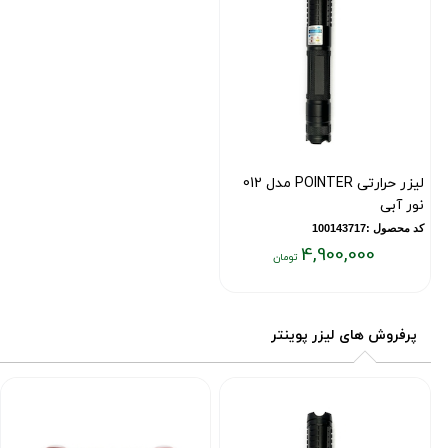
لیزر حرارتی POINTER مدل 012
نور آبی
کد محصول :100143717
4,900,000
قیمت
فعلی:
۴,۹۰۰,۰۰۰
پرفروش های لیزر پوینتر
تومان