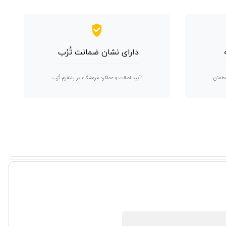
دارای نشان ضمانت تُرُب
مطمئن.
تأیید اصالت و عملکرد فروشگاه در پلتفرم تُرُب.