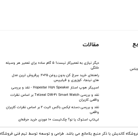
ع
مقالات
دیگر نیازی به تعمیرکار نیست! ۵ گام ساده برای تعمیر هر وسیله
خانگی
جناس
راهنمای خرید سرخ کن بدون روغن 2025: پرفروش ترین مدل
های نینجا، کوزوری و فیلیپس
اسپیکر هوپ استار Hopestar H59 Speaker - نقد و بررسی
نقد و بررسی Telzeal DW-41 Smart Watch بر اساس نظرات
واقعی کاربران
نقد و بررسی دسته ایکس باکس الیت 2 بر اساس نظرات کاربران
واقعی
لپ‌تاپ استوک یا نو؟ چک‌لیست ۱۰ موردی خرید حرفه‌ای
فروشگاه کاندیش با ذکر منبع بلامانع می باشد. طراحی و توسعه توسط تیم فنی فروشگا