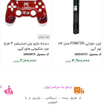
برند سونی
لیزر حرارتی POINTER مدل 012
دسته بازی پلی استیشن 4 طرح
نور آبی
مرد عنکبوتی های کپی
کد محصول :100143717
کد محصول :10015973
2,100,000
4,900,000
قیمت
قیمت
فعلی:
فعلی:
۲,۱۰۰,۰۰۰
۴,۹۰۰,۰۰۰
تومان
تومان
ارسـال به سرتاسر ایران
گ
از طریق پست ، تــیپاکس ، باربــری و یا
اتوبوس