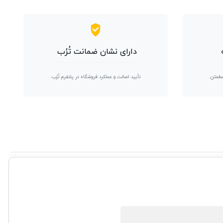
دارای نشان ضمانت تُرُب
مطمئن.
تأیید اصالت و عملکرد فروشگاه در پلتفرم تُرُب.