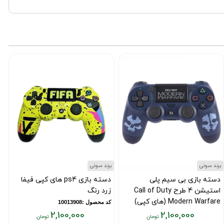
برند سونی
برند سونی
ب
دسته بازی بی سیم پلی
دسته بازی ps4 های کپی فیفا
استیشن 4 طرح Call of Duty
زرد رنگ
ق
Modern Warfare (های کپی)
کد محصول :10013908
ک
2,100,000
2,100,000
کد محصول :101139269