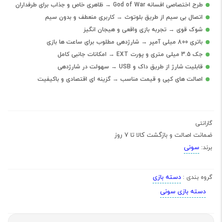
طرح اختصاصی افسانه God of War → ظاهری خاص و جذاب برای طرفداران
اتصال بی سیم از طریق بلوتوث → کاربری منعطف و بدون سیم
شوک قوی → تجربه بازی واقعی و هیجان انگیز
باتری 800 میلی آمپر → شارژدهی مطلوب برای ساعت ها بازی
جک 3.5 میلی متری و پورت EXT → امکانات جانبی کامل
قابلیت شارژ از طریق داک و USB → سهولت در شارژدهی
اصالت های کپی و قیمت مناسب → گزینه ای اقتصادی و باکیفیت
گارانتی
ضمانت اصالت و بازگشت کالا تا 7 روز
سونی
برند:
دسته بازی
گروه بندی :
دسته بازی سونی