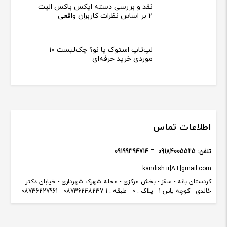
نقد و بررسی دسته ایکس باکس الیت
2 بر اساس نظرات کاربران واقعی
لپ‌تاپ استوک یا نو؟ چک‌لیست ۱۰
موردی خرید حرفه‌ای
اطلاعات تماس
تلفن:
09184005525
09199394714
kandish.ir[AT]gmail.com
کردستان بانه - سقز - بخش مرکزی - محله شهرک شهرداری - خیابان دکتر
خالدی - کوچه یاس 1 - پلاک : 0 - طبقه : 1 08736248237 - 08736227961