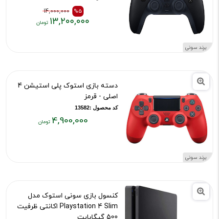
14,000,000
%5
۱۳,۲۰۰,۰۰۰
قیمت
قیمت
قبلی:
فعلی:
برند سونی
۱۳,۲۰۰,۰۰۰
۱۴,۰۰۰,۰۰۰
تومان
تومان
بود
دسته بازی استوک پلی استیشن 4
اصلی - قرمز
کد محصول :13582
4,900,000
قیمت
فعلی:
۴,۹۰۰,۰۰۰
برند سونی
تومان
کنسول بازی سونی استوک مدل
Playstation 4 Slim اکانتی ظرفیت
500 گیگابایت