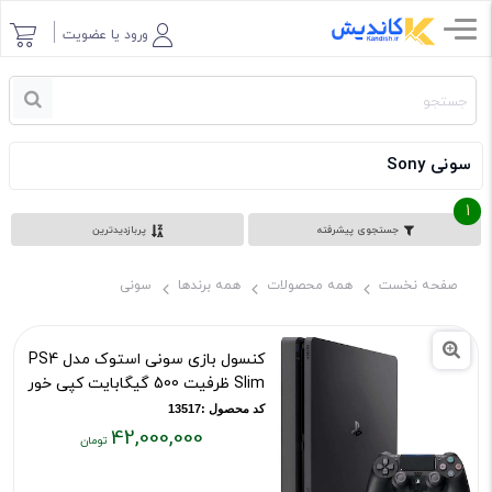
ورود یا عضویت
سونی Sony
1
جستجوی پیشرفته
پربازدیدترین
صفحه نخست
همه محصولات
همه برندها
سونی
کنسول بازی سونی استوک مدل PS4
Slim ظرفیت 500 گیگابایت کپی خور
کد محصول :13517
42,000,000
قیمت
فعلی: