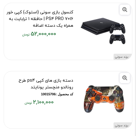
کنسول بازی سونی (استوک) کپی خور
7016 PS4 PRO | حافظه 1 ترابایت به
همراه یک دسته اضافه
52,000,000
کد محصول :13290
قیمت
فعلی:
۵۲,۰۰۰,۰۰۰
برند سونی
تومان
دسته بازی های کپی ps4 طرح
رونالدو منچستر یونایتد
کد محصول :10015706
2,100,000
قیمت
فعلی:
۲,۱۰۰,۰۰۰
برند سونی
تومان