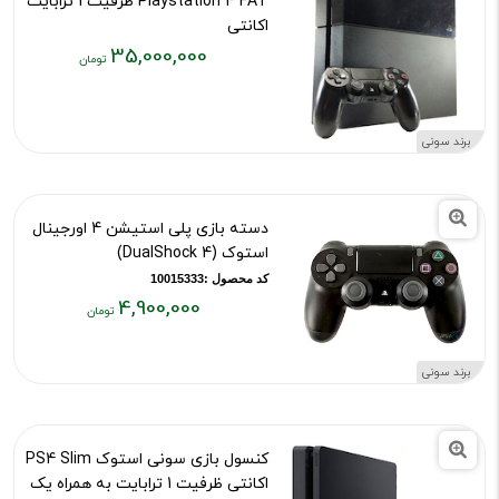
Playstation 4 FAT ظرفیت 1 ترابایت
اکانتی
35,000,000
کد محصول :9696
قیمت
فعلی:
۳۵,۰۰۰,۰۰۰
برند سونی
تومان
دسته بازی پلی استیشن 4 اورجینال
استوک (DualShock 4)
کد محصول :10015333
4,900,000
قیمت
فعلی:
برند سونی
۴,۹۰۰,۰۰۰
تومان
کنسول بازی سونی استوک PS4 Slim
اکانتی ظرفیت 1 ترابایت به همراه یک