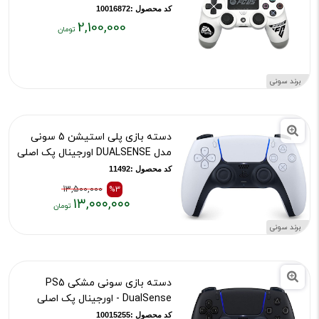
کد محصول :10016872
2,100,000
قیمت
فعلی:
۲,۱۰۰,۰۰۰
برند سونی
تومان
دسته بازی پلی استیشن 5 سونی
مدل DUALSENSE اورجینال پک اصلی
کد محصول :11492
13,500,000
%3
۱۳,۰۰۰,۰۰۰
قیمت
قیمت
برند سونی
قبلی:
فعلی:
۱۳,۵۰۰,۰۰۰
۱۳,۰۰۰,۰۰۰
تومان
تومان
دسته بازی سونی مشکی PS5
بود
DualSense - اورجینال پک اصلی
کد محصول :10015255