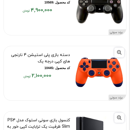
کد محصول :10569
4,900,000
قیمت
فعلی:
۴,۹۰۰,۰۰۰
برند سونی
تومان
دسته بازی پلی استیشن 4 نارنجی
های کپی درجه یک
کد محصول :10445
2,100,000
قیمت
فعلی:
۲,۱۰۰,۰۰۰
برند سونی
تومان
کنسول بازی سونی استوک مدل PS4
Slim ظرفیت یک ترابایت کپی خور به