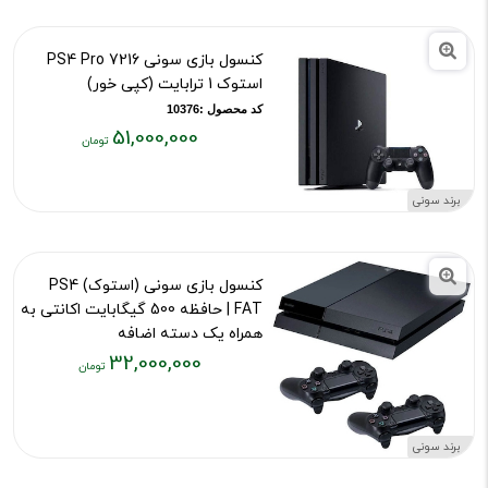
تومان
کنسول بازی سونی PS4 Pro 7216
استوک 1 ترابایت (کپی خور)
کد محصول :10376
51,000,000
قیمت
فعلی:
برند سونی
۵۱,۰۰۰,۰۰۰
تومان
کنسول بازی سونی (استوک) PS4
FAT | حافظه 500 گیگابایت اکانتی به
همراه یک دسته اضافه
32,000,000
کد محصول :13110
قیمت
فعلی:
۳۲,۰۰۰,۰۰۰
برند سونی
تومان