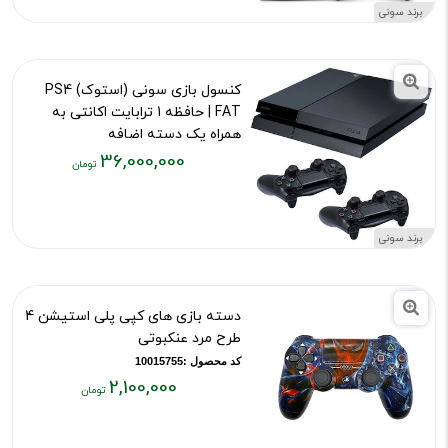
۳۸,۰۰۰,۰۰۰
برند سونی
تومان
کنسول بازی سونی (استوک) PS4
FAT | حافظه 1 ترابایت اکانتی به
همراه یک دسته اضافه
36,000,000
کد محصول :13111
قیمت
فعلی:
۳۶,۰۰۰,۰۰۰
برند سونی
تومان
دسته بازی های کپی پلی استیشن 4
طرح مرد عنکبوتی
کد محصول :10015755
2,100,000
قیمت
فعلی: