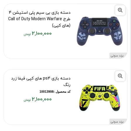
دسته بازی بی سیم پلی استیشن 4
طرح Call of Duty Modern Warfare
(های کپی)
2,100,000
کد محصول :101139269
قیمت
فعلی:
۲,۱۰۰,۰۰۰
برند سونی
تومان
دسته بازی ps4 های کپی فیفا زرد
رنگ
کد محصول :10013908
2,100,000
قیمت
فعلی:
۲,۱۰۰,۰۰۰
برند سونی
تومان