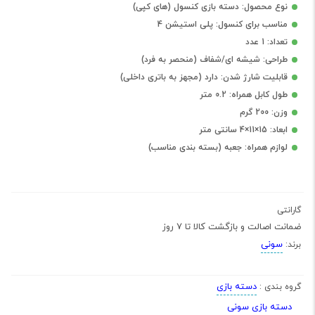
نوع محصول: دسته بازی کنسول (های کپی)
مناسب برای کنسول: پلی استیشن 4
تعداد: 1 عدد
طراحی: شیشه ای/شفاف (منحصر به فرد)
قابلیت شارژ شدن: دارد (مجهز به باتری داخلی)
طول کابل همراه: 0.2 متر
وزن: 200 گرم
ابعاد: 15×11×4 سانتی متر
لوازم همراه: جعبه (بسته بندی مناسب)
گارانتی
ضمانت اصالت و بازگشت کالا تا 7 روز
سونی
برند:
دسته بازی
گروه بندی :
دسته بازی سونی