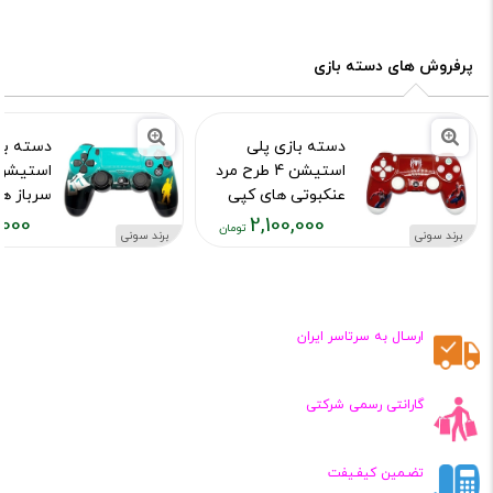
فعلی:
فعلی:
,۱۰۰,۰۰۰
۲,۱۰۰,۰۰۰
تومان
تومان
پرفروش های دسته بازی
دسته بازی پلی
دسته با
استیشن 4 طرح مرد
عنکبوتی های کپی
سرباز ه
,000
2,100,000
کد محصول :10015973
کد محصول :15976
برند سونی
برند سونی
قیمت
قیمت
فعلی:
فعلی:
,۱۰۰,۰۰۰
۲,۱۰۰,۰۰۰
تومان
تومان
ارسـال به سرتاسر ایران
گارانتی رسمی شرکتی
تضـمین کیفـیفت