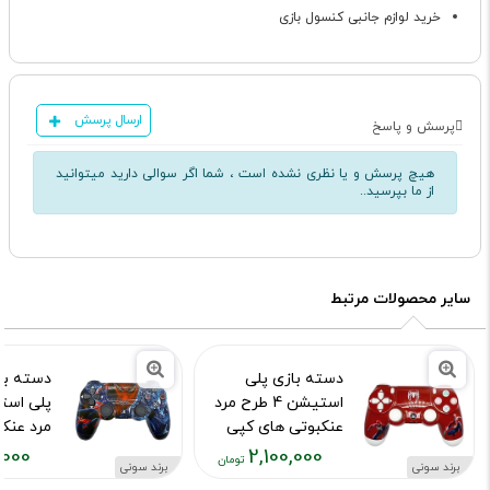
خرید لوازم جانبی کنسول بازی
ارسال پرسش
پرسش و پاسخ
هیچ پرسش و یا نظری نشده است ، شما اگر سوالی دارید میتوانید
از ما بپرسید..
سایر محصولات مرتبط
دسته بازی پلی
دسته با
استیشن 4 طرح مرد
عنکبوتی های کپی
مرد عنک
,000
2,100,000
کد محصول :10015973
کد محصول :15755
برند سونی
برند سونی
قیمت
قیمت