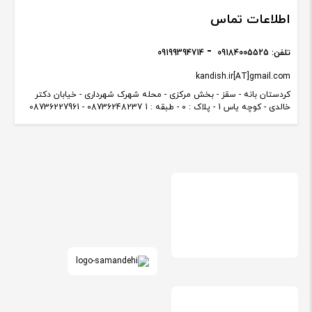
اطلاعات تماس
تلفن:
09184005525
09199394714
kandish.ir[AT]gmail.com
کردستان بانه - سقز - بخش مرکزی - محله شهرک شهرداری - خیابان دکتر
خالدی - کوچه یاس 1 - پلاک : 0 - طبقه : 1 08736248237 - 08736227961