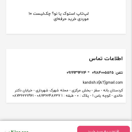
لپ‌تاپ استوک یا نو؟ چک‌لیست ۱۰
موردی خرید حرفه‌ای
اطلاعات تماس
تلفن:
09184005525
09199394714
kandish.ir[AT]gmail.com
کردستان بانه - سقز - بخش مرکزی - محله شهرک شهرداری - خیابان دکتر
خالدی - کوچه یاس 1 - پلاک : 0 - طبقه : 1 08736248237 - 08736227961
قیمت
افزودن به سبد خرید