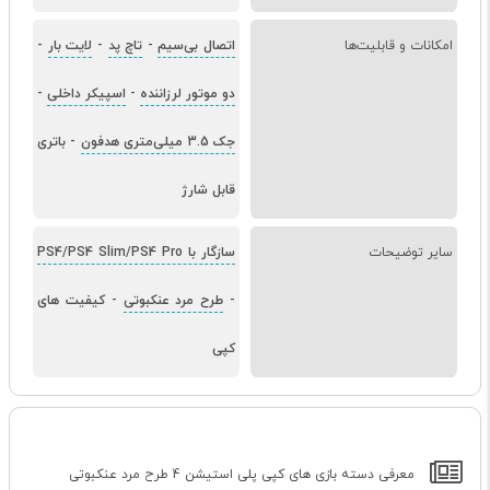
امکانات و قابلیت‌ها
اتصال بی‌سیم
-
تاچ پد
-
لایت بار
-
دو موتور لرزاننده
-
اسپیکر داخلی
-
جک 3.5 میلی‌متری هدفون
-
باتری
قابل شارژ
سایر توضیحات
سازگار با PS4/PS4 Slim/PS4 Pro
-
طرح مرد عنکبوتی
-
کیفیت های
کپی
معرفی دسته بازی های کپی پلی استیشن 4 طرح مرد عنکبوتی