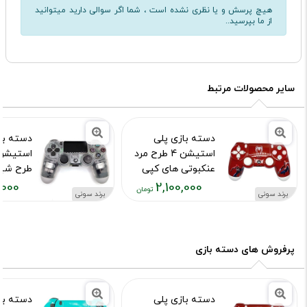
هیچ پرسش و یا نظری نشده است ، شما اگر سوالی دارید میتوانید
از ما بپرسید..
سایر محصولات مرتبط
دسته بازی پلی
دسته با
استیشن 4 طرح مرد
عنکبوتی های کپی
طرح شی
,000
2,100,000
کد محصول :10015973
کد محصول :840
برند سونی
برند سونی
قیمت
قیمت
فعلی:
فعلی:
,۱۰۰,۰۰۰
۲,۱۰۰,۰۰۰
تومان
تومان
پرفروش های دسته بازی
دسته بازی پلی
دسته با