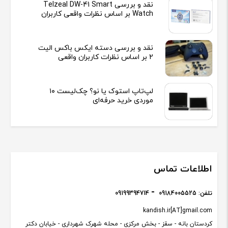
نقد و بررسی Telzeal DW-41 Smart
Watch بر اساس نظرات واقعی کاربران
نقد و بررسی دسته ایکس باکس الیت
2 بر اساس نظرات کاربران واقعی
لپ‌تاپ استوک یا نو؟ چک‌لیست ۱۰
موردی خرید حرفه‌ای
اطلاعات تماس
تلفن:
09184005525
09199394714
kandish.ir[AT]gmail.com
کردستان بانه - سقز - بخش مرکزی - محله شهرک شهرداری - خیابان دکتر