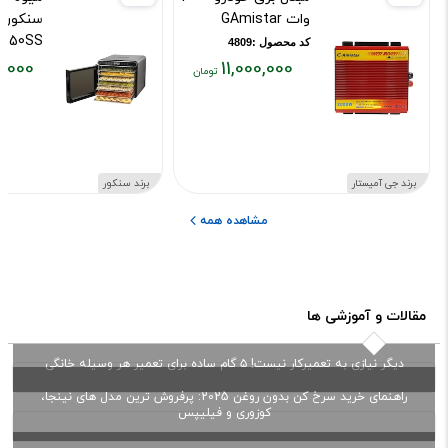
وات GAmistar
750SS
کد محصول :4809
,000
11,000,000
کد محصول :76
قیمت
قیمت
فعلی:
فعلی:
۸۰۰,۰۰۰
۱۱,۰۰۰,۰۰۰
تومان
تومان
برند جی آمیستار
برند سنکور
مشاهده همه
مقالات و آموزشی ها
دیگر نیازی به تعمیرکار نیست! ۵ گام ساده برای تعمیر هر وسیله خانگی
راهنمای خرید سرخ کن بدون روغن 2025: پرفروش ترین مدل های نینجا،
کوزوری و فیلیپس