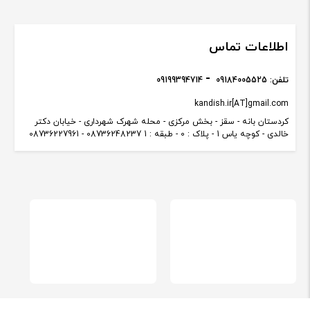
اطلاعات تماس
تلفن:
09184005525
09199394714
kandish.ir[AT]gmail.com
کردستان بانه - سقز - بخش مرکزی - محله شهرک شهرداری - خیابان دکتر
خالدی - کوچه یاس 1 - پلاک : 0 - طبقه : 1 08736248237 - 08736227961