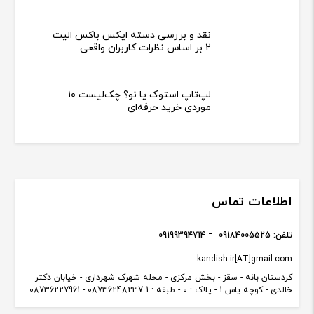
نقد و بررسی دسته ایکس باکس الیت
2 بر اساس نظرات کاربران واقعی
لپ‌تاپ استوک یا نو؟ چک‌لیست ۱۰
موردی خرید حرفه‌ای
اطلاعات تماس
تلفن:
09184005525
09199394714
kandish.ir[AT]gmail.com
کردستان بانه - سقز - بخش مرکزی - محله شهرک شهرداری - خیابان دکتر
خالدی - کوچه یاس 1 - پلاک : 0 - طبقه : 1 08736248237 - 08736227961