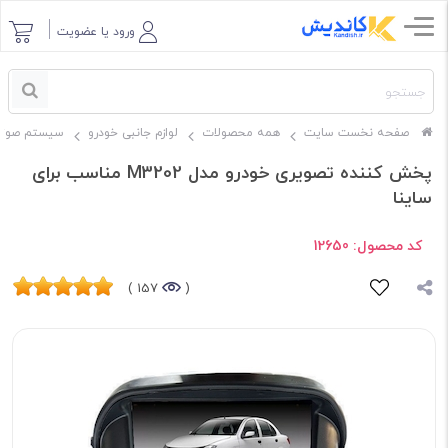
ورود یا عضویت
صفحه نخست سایت
همه محصولات
لوازم جانبی خودرو
سیستم صوتی
پخش کننده تصویری خودرو مدل M3202 مناسب برای
ساینا
کد محصول:
12650
157 )
(