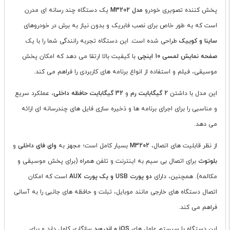
پخش کننده تصویری خودرو
مدل M3202
یک دستگاه چند رسانه ای مدرن
است که به طور خاص برای نصب فابریک و بدون نیاز به برش در خودروهای
ساینا و کوییک
طراحی شده است. این دستگاه تجربه رانندگی شما را با یک
صفحه نمایش لمسی 10 اینچی
با کیفیت بالا ارتقا می دهد که امکان پخش
موسیقی، فیلم و استفاده از انواع برنامه های کاربردی را فراهم می کند.
این مدل با داشتن
2 گیگابایت رم
و
32 گیگابایت حافظه داخلی
، عملکرد سریع
و مناسبی را برای اجرای برنامه ها و ذخیره سازی فایل های چندرسانه ای ارائه
می دهد.
از نظر قابلیت های اتصال،
M3202
بسیار کامل است؛ مجهز به
وای فای داخلی
و
بلوتوث
برای اتصال بی سیم به اینترنت و تلفن همراه (برای پخش موسیقی و
مکالمه). همچنین، دارای
دو پورت USB و یک پورت AUX
است که امکان
اتصال دستگاه های خارجی مانند موبایل، تبلت و حافظه های جانبی را به آسانی
فراهم می کند.
این دستگاه با سیستم عامل های
iOS و اندروید
سازگاری کامل دارد و برای