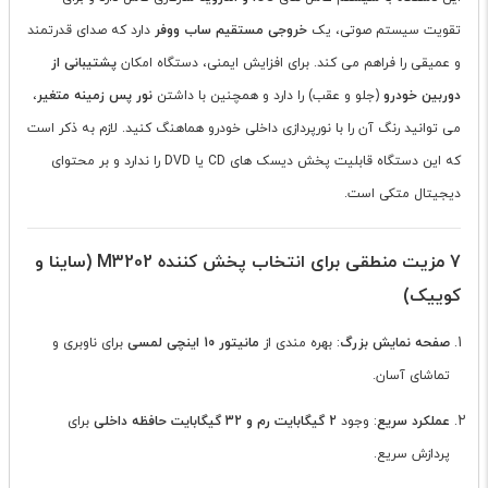
تقویت سیستم صوتی، یک
خروجی مستقیم ساب ووفر
دارد که صدای قدرتمند
و عمیقی را فراهم می کند. برای افزایش ایمنی، دستگاه امکان
پشتیبانی از
دوربین خودرو
(جلو و عقب) را دارد و همچنین با داشتن
نور پس زمینه متغیر
،
می توانید رنگ آن را با نورپردازی داخلی خودرو هماهنگ کنید. لازم به ذکر است
که این دستگاه قابلیت پخش دیسک های CD یا DVD را ندارد و بر محتوای
دیجیتال متکی است.
7 مزیت منطقی برای انتخاب پخش کننده M3202 (ساینا و
کوییک)
صفحه نمایش بزرگ
: بهره مندی از
مانیتور 10 اینچی لمسی
برای ناوبری و
تماشای آسان.
عملکرد سریع
: وجود
2 گیگابایت رم و 32 گیگابایت حافظه داخلی
برای
پردازش سریع.