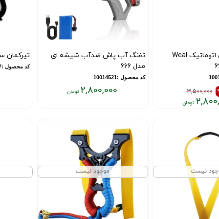
تفنگ آب پاش اتوماتیک Weal
تفنگ آب پاش ضدآب شیشه ای
تیرکمان س
مدل 666
کد محصول :10015167
کد محصول :10014521
2,800,000
3,500,000
قیمت
۲,۸۰۰
قیمت
فعلی:
فعلی:
۳۲۰,۰۰۰
۲,۸۰۰,۰۰۰
تومان
تومان
جود نیست
موجود نیست