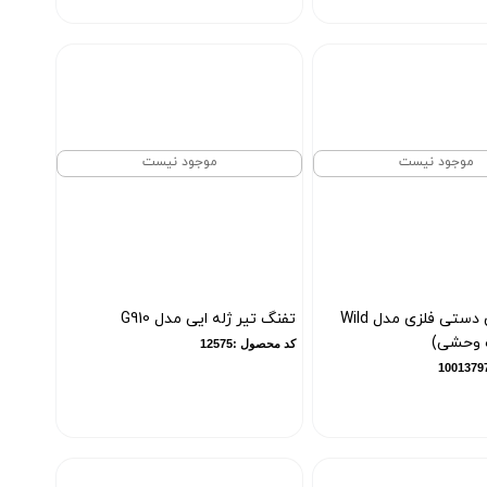
موجود نیست
موجود نیست
تیر و کمان دستی فلزی مدل Wild
تفنگ تیر ژله ایی مدل G910
کد محصول :12575