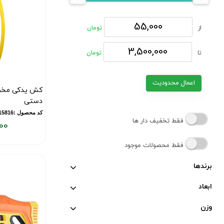
از
تومان
تا
تومان
اعمال محدودیت
کش یدکی مخص
دستی
کد محصول :10015816
فقط تخفیف دار ها
00
قیمت
فقط محصولات موجود
فعلی:
۷۰,۰۰۰
برندها
تومان
ابعاد
وزن