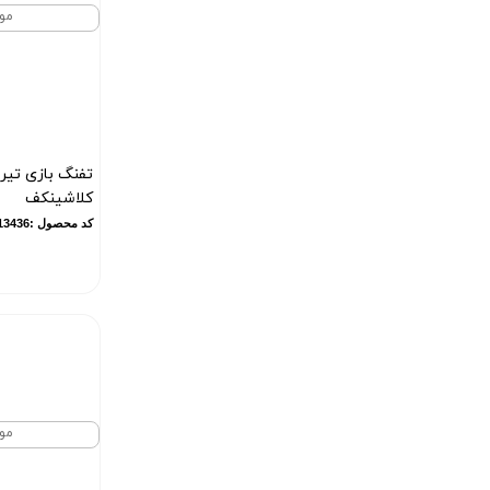
مو
تفنگ بازی تیر 
کلاشینکف
کد محصول :13436
مو