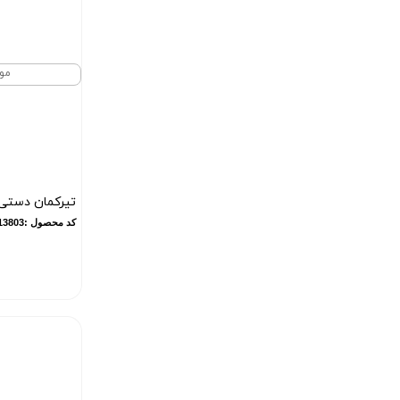
مو
تیرکمان دستی
کد محصول :10013803