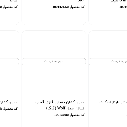
BK5
BK6
کد محصول :100142133
کد محصول :100141233
جود نیست
موجود نیست
قش طرح اسکلت
تیر و کمان دستی فلزی قطب
تیر و کمان دس
نمادار مدل Wolf (گرگ)
کد محصول :11708
کد محصول :10013798