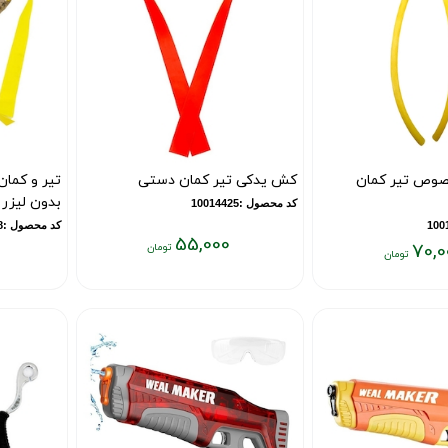
وص تیر کمان
کش یدکی تیر کمان دستی
تیر و کما
بدون لیزر
کد محصول :10014425
کد محصول :18013778
55,000
70,0
قیمت
قیمت
فعلی:
فعلی:
۵۵,۰۰۰
۲۹۰,۰۰۰
تومان
تومان