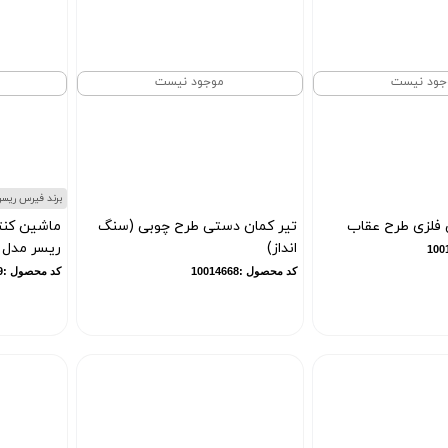
جود نیست
موجود نیست
برند فیرس ریسر
 فلزی طرح عقاب
تیر کمان دستی طرح چوبی (سنگ
ماشین کنت
انداز)
ریسر مدل Yl-102
کد محصول :10014668
کد محصول :10015869