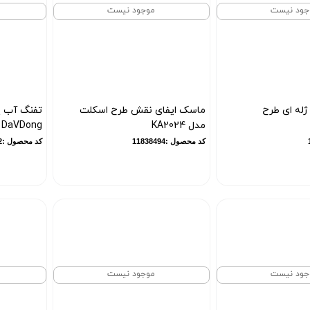
جود نیست
موجود نیست
ژله ای طرح
ماسک ایفای نقش طرح اسکلت
مدل KA2024
DaVDong
کد محصول :11838494
کد محصول :12782
جود نیست
موجود نیست