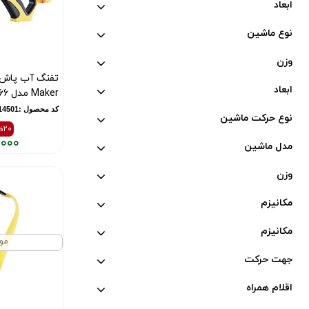
ابعاد
نوع ماشین
وزن
ابعاد
Maker مدل 666
کد محصول :10014501
نوع حرکت ماشین
%20
,۰۰۰
مدل ماشین
قیمت
قیمت
قبلی:
فعلی:
وزن
۳,۵۰۰,۰۰۰
۲,۸۰۰,۰۰۰
مکانیزم
تومان
تومان
بود
مکانیزم
مو
جهت‌ حرکت
اقلام همراه