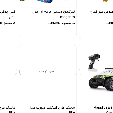
وص تیر کمان
تیرکمان دستی حرفه ای مدل
کش یدکی 
magenta
کش
کد محصول :10013796
کد محصول :10014424
جود نیست
موجود نیست
ماشین کنترلی آفرود Rapid
ماسک طرح اسکلت صورت مدل
ماسک طرح