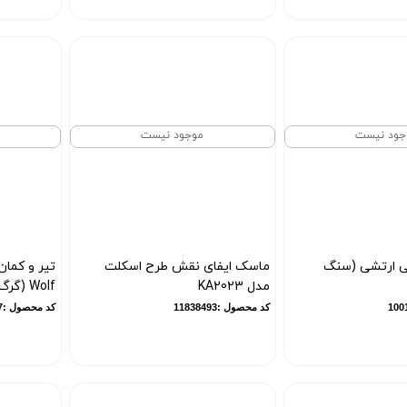
جود نیست
موجود نیست
ی ارتشی (سنگ
ماسک ایفای نقش طرح اسکلت
مدل KA2023
Wolf (گرگ وحشی)
کد محصول :11838493
کد محصول :10013797