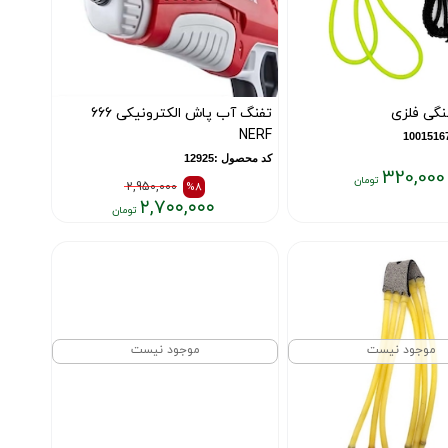
نگی فلزی
تفنگ آب پاش الکترونیکی 666
NERF
کد محصول :12925
320,000
2,950,000
%8
۲,۷۰۰,۰۰۰
قیمت
قیمت
قبلی:
فعلی:
۲,۹۵۰,۰۰۰
۲,۷۰۰,۰۰۰
تومان
تومان
بود
موجود نیست
موجود نیست