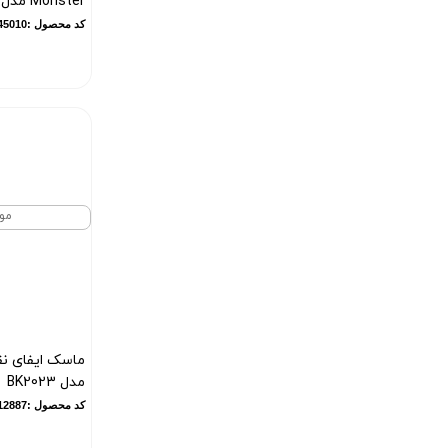
Monster مدل S911 مینی
کد محصول :100145010
مو
ماسک ایفای ن
مدل BK2023
کد محصول :12887