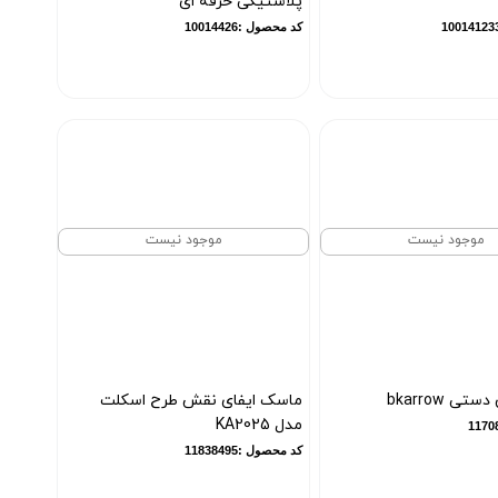
پلاستیکی حرفه ای
کد محصول :10014426
موجود نیست
موجود نیست
تی bkarrow
ماسک ایفای نقش طرح اسکلت
مدل KA2025
کد محصول :11838495