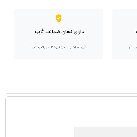
دارای نشان ضمانت تُرُب
مطمئن.
تأیید اصالت و عملکرد فروشگاه در پلتفرم تُرُب.