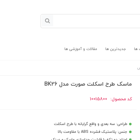
 ها
جدیدترین ها
مقالات و آموزشی ها
ش
ماسک طرح اسکلت صورت مدل BK26
کد محصول:
10015800
طراحی: سه بعدی و واقع گرایانه با طرح اسکلت
جنس: پلاستیک فشرده ABS با مقاومت بالا
اجزاء: دو تکه با قابلیت جداسازی ماسک و عینک