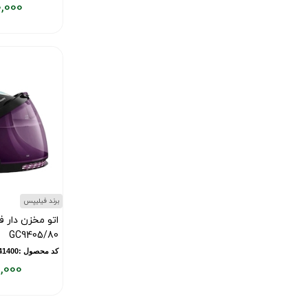
,000
قیمت
فعلی:
۲۳,۰۰۰,۰۰۰
تومان
برند فیلیپس
GC9405/80
کد محصول :11841400
,000
قیمت
فعلی: