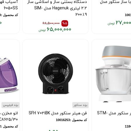
با ساز سنکور مدل
دستگاه بستنی ساز و اسلاشی ساز
2.2 لیتری Hagenuk مدل SIM-
6050SS
200.1.9
کد محصول :13538
0
27,000
کد محصول :10016395
68,500,000
%5
۶۵,۰۰۰,۰۰۰
قیمت
فعلی:
قیمت
قیمت
۱۶,۵۰۰,۰۰۰
قبلی:
فعلی:
تومان
۶۸,۵۰۰,۰۰۰
۶۵,۰۰۰,۰۰۰
تومان
تومان
بود
برند سنکور
برند فیلیپس
همزن کاسه دار سنکور مدل STM-
فن هیتر سنکور مدل SFH 7021BK
C8625/30
کد محصول :10016253
کد محصول :11841402