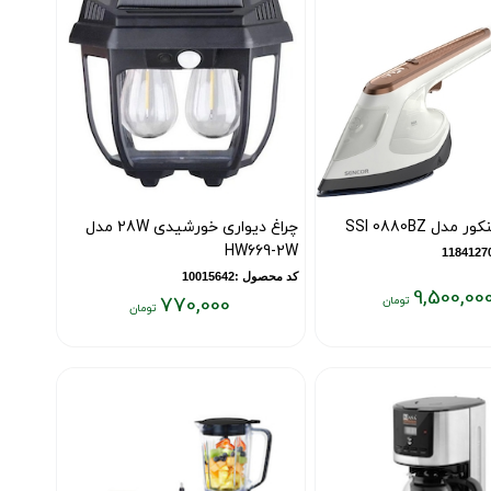
مدل SSI 0880BZ
چراغ دیواری خورشیدی 28W مدل
HW669-2W
کد محصول :10015642
9,500,00
770,000
قیمت
فعلی:
۷۷۰,۰۰۰
تومان