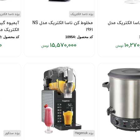
برند ناسا الکتریک
برند ناسا الکتر
اسا الکتریک مدل
مخلوط کن ناسا الکتریک مدل NS
آبمیوه گیر
1961
الکتریک مدل 45
کد محصول :10954
کد محصول :11412
0
15,570,000
10,270
قیمت
قیمت
فعلی:
فعلی:
۲۲,۱۵۰,۰۰۰
۱۵,۵۷۰,۰۰۰
تومان
تومان
برند Hagenuk
برند سنکور