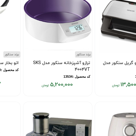
برند سنکور
برند سنکور
 گریل سنکور مدل
ترازو آشپزخانه سنکور مدل SKS
اتو بخار سنکور 
4004VT
کد محصول :11841270
کد محصول :13534
0
5,200,000
13,500
قیمت
قیمت
فعلی:
فعلی:
۹,۵۰۰,۰۰۰
۵,۲۰۰,۰۰۰
تومان
تومان