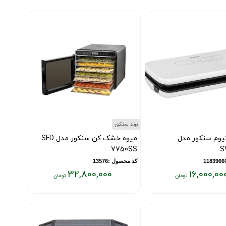
برند سنکور
یوم سنکور مدل
میوه خشک کن سنکور مدل SFD
7750SS
S
کد محصول :13576
32,800,000
16,000,00
قیمت
فعلی:
۳۲,۸۰۰,۰۰۰
تومان