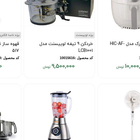
برند لوییسنت
برند ناسا الکتر
سرخ کن کوچورک مدل HIC-AF-
خردکن 9 تیغه لوییسنت مدل
517
LCB1001
کد محصول :10015616
کد محصول :8648
0
9,500,000
10,000
قیمت
قیمت
فعلی:
فعلی:
۷,۴۸۰,۰۰۰
۹,۵۰۰,۰۰۰
تومان
تومان