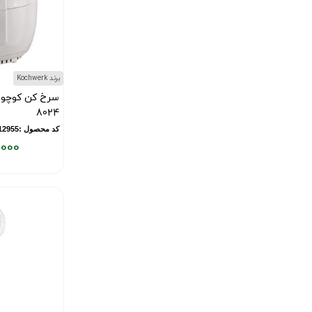
برند Kochwerk
8024
کد محصول :12955
,000
قیمت
فعلی:
۱۰,۰۰۰,۰۰۰
تومان