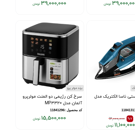
39,000,000
39,000,00
قیمت
فعلی:
۳۹,۰۰۰,۰۰۰
۳
تومان
یک
برند مولر پرو
ستی ناسا الکتریک مدل
سرخ کن رژیمی دو المنت مولرپرو
آلمان مدل MP3320
کد محصول :11841296
15,500,000
12,000,000
%7
۱۱,۱۰۰,۰۰۰
قیمت
فعلی: