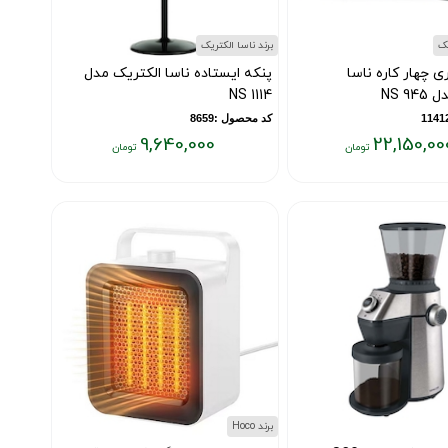
یک
برند ناسا الکتریک
ی چهار کاره ناسا
پنکه ایستاده ناسا الکتریک مدل
NS 9
NS 1114
کد محصول :8659
9,640,000
22,150,00
قیمت
فعلی:
۹,۶۴۰,۰۰۰
تومان
برند Hoco