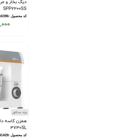
دیگ بخار و مر
SPP2200SS
کد محصول :10016396
,000
قیمت
فعلی:
۲۷,۰۰۰,۰۰۰
تومان
برند سنکور
3730SL
کد محصول :11841429