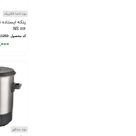
برند ناسا الکتریک
پنکه ایستاده ن
NS 1116
کد محصول :11202
,000
قیمت
فعلی:
۱۰,۲۷۰,۰۰۰
تومان
برند سنکور