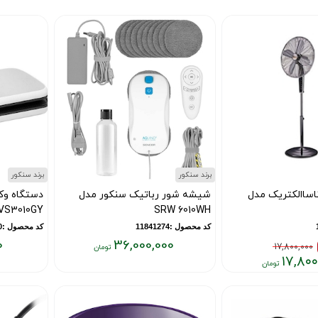
برند سنکور
برند سنکور
ناساالکتریک مدل
شیشه شور رباتیک سنکور مدل
دستگاه وک
VS3010GY
SRW 6010WH
کد محصول :11841274
کد محصول :11839660
0
36,000,000
17,800,000
۱۷,۸۰۰
قیمت
قیمت
فعلی:
فعلی:
۱۶,۰۰۰,۰۰۰
۳۶,۰۰۰,۰۰۰
تومان
تومان