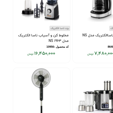
یک
برند ناسا الکتریک
قهوه ساز ناساالکتریک مدل NS
مخلوط کن و آسیاب ناسا الکتریک
مدل NS 1963
کد محصول :10956
16,450,000
7,480,00
قیمت
فعلی:
۱۶,۴۵۰,۰۰۰
تومان