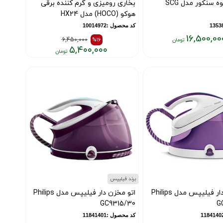
آسیاب قهوه سنکور مدل SCG
بخاری رومیزی و گرم کننده برقی
هوکو (HOCO) مدل HX24
کد محصول :10014972
16,500,00
6,450,000
%16
۵,۴۰۰,۰۰۰
قیمت
قیمت
قبلی:
فعلی:
۶,۴۵۰,۰۰۰
۵,۴۰۰,۰۰۰
تومان
تومان
بود
برند فیلیپس
اتو مخزن دار فیلیپس مدل Philips
اتو مخزن دار فیلیپس مدل Philips
GC9315/30
G
کد محصول :11841401