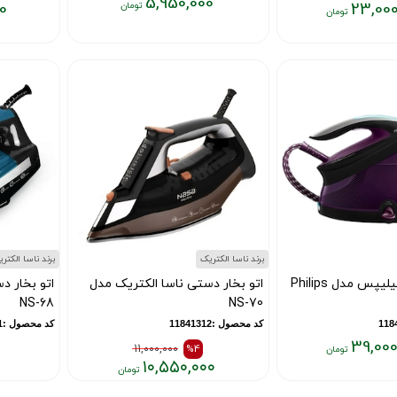
5,950,000
0
23,000
قیمت
قیمت
فعلی:
فعلی:
۵,۹۵۰,۰۰۰
۹,۰۰۰,۰۰۰
تومان
تومان
برند ناسا الکتریک
برند ناسا الکتر
اتو مخزن دار فیلیپس مدل Philips
اتو بخار دستی ناسا الکتریک مدل
اتو بخار د
NS-68
NS-70
کد محصول :11841312
کد محصول :11841311
39,000
11,000,000
%4
۱۰,۵۵۰,۰۰۰
قیمت
قیمت
قیمت
قیمت