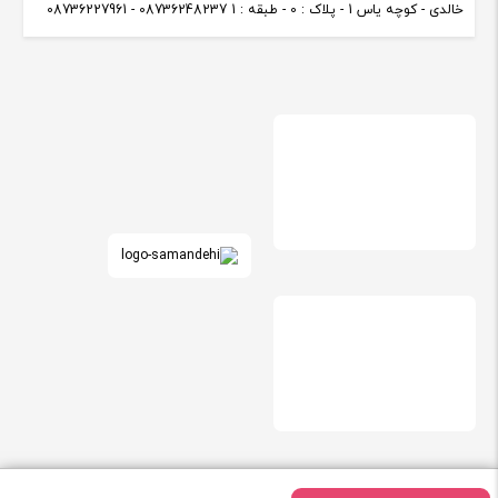
خالدی - کوچه یاس 1 - پلاک : 0 - طبقه : 1 08736248237 - 08736227961
استفاده از مطالب فروشگاه کاندیش با ذکر منبع بلامانع می باشد. طراحی و توسعه