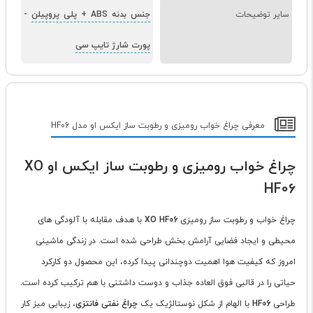
سایر توضیحات
جنس بدنه ABS + پلی پروپیلن
-
پورت شارژ تایپ سی
معرفی چراغ خواب رومیزی و رطوبت ساز ایکس او مدل HF06
چراغ خواب رومیزی و رطوبت ساز ایکس او XO
HF06
چراغ خواب و رطوبت ساز رومیزی
XO HF06
با هدف مقابله با آلودگی های
محیطی و ایجاد فضایی آرامش بخش طراحی شده است. در زندگی ماشینی
امروز که کیفیت هوا اهمیت دوچندانی پیدا کرده، این محصول دو کارکرد
حیاتی را در قالبی فوق العاده جذاب و دوست داشتنی با هم ترکیب کرده است.
طراحی
HF06
با الهام از شکل نوستالژیک یک
چراغ نفتی فانتزی
، زیبایی میز کار