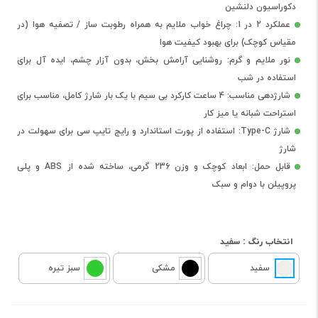
دکوراسیون دلنشین
عملکرد 2 در 1: چراغ خواب ملایم به همراه رطوبت ساز / تصفیه هوا (در
مقیاس کوچک) برای بهبود کیفیت هوا
نور ملایم و گرم: روشنایی آرامش بخش، بدون آزار چشم، ایده آل برای
استفاده در شب
شارژدهی مناسب: 4 ساعت کارکرد بی سیم با یک بار شارژ کامل، مناسب برای
استراحت شبانه یا میز کار
شارژ Type-C: استفاده از پورت استاندارد و رایج تایپ سی برای سهولت در
شارژ
قابل حمل: ابعاد کوچک و وزن 236 گرمی، ساخته شده از ABS و پلی
پروپیلن با دوام و سبک
انتخاب رنگ :
سفید
سفید
مشکی
سبز تیره