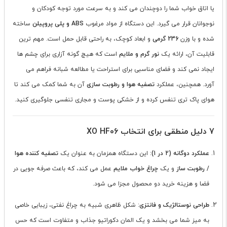
یا اتاق خواب شما را دوچندان می کند و به سرعت مورد توجه کودکان و
نوجوانان قرار می گیرد. این دستگاه از مواد مرغوب
ABS و پلی پروپیلن
ساخته
شده و با وزن
236 گرمی
و ابعاد کوچک، به راحتی قابل حمل است. مهم ترین
قابلیت آن، ارائه یک
نور گرم و ملایم
است که هیچ گونه آزاری برای چشم ها
ایجاد نمی کند و فضای مناسبی برای استراحت یا مطالعه شبانه فراهم می
آورد. همچنین، عملکرد
تصفیه هوا و رطوبت سازی
آن به شما کمک می کند تا
هوای پاک تری تنفس کرده و از خشکی پوست و مجاری تنفسی جلوگیری کنید.
7 دلیل منطقی برای انتخاب XO HF06
عملکرد دوگانه (2 در 1)
: این دستگاه همزمان به عنوان یک
تصفیه کننده هوا
/ رطوبت ساز
و یک
چراغ خواب ملایم
عمل می کند، که باعث صرفه جویی در
فضا و هزینه خرید دو محصول مجزا می شود.
طراحی نوستالژیک و فانتزی
: شکل ظاهری شبیه به چراغ نفتی، زیبایی خاصی
به میز شما می بخشد و یک المان دکوراتیو جذاب و متفاوت است که حس