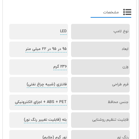
مشخصات
نوع لامپ
LED
ابعاد
95 در 95 در 22 میلی متر
وزن
236 گرم
فرم طراحی
فانتزی (شبیه چراغ نفتی)
جنس محافظ
ABS + PET + اجزای الکترونیکی
قابلیت تنظیم روشنایی
بله (قابلیت تغییر رنگ نور)
رنگ نور
نور گرم (ملایم)