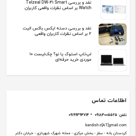
نقد و بررسی Telzeal DW-41 Smart
Watch بر اساس نظرات واقعی کاربران
نقد و بررسی دسته ایکس باکس الیت
2 بر اساس نظرات کاربران واقعی
لپ‌تاپ استوک یا نو؟ چک‌لیست ۱۰
موردی خرید حرفه‌ای
اطلاعات تماس
تلفن:
09184005525
09199394714
kandish.ir[AT]gmail.com
کردستان بانه - سقز - بخش مرکزی - محله شهرک شهرداری - خیابان دکتر