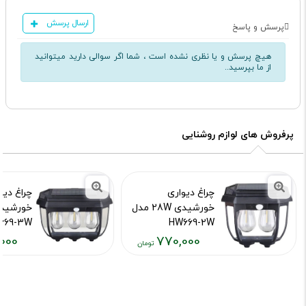
ارسال پرسش
پرسش و پاسخ
هیچ پرسش و یا نظری نشده است ، شما اگر سوالی دارید میتوانید
از ما بپرسید..
پرفروش های لوازم روشنایی
چراغ دیواری
چراغ دیو
خورشیدی 28W مدل
669-3W
HW669-2W
000
770,000
کد محصول :10015642
کد محصول :15644
قیمت
قیمت
فعلی:
فعلی:
۸۵۰,۰۰۰
۷۷۰,۰۰۰
تومان
تومان