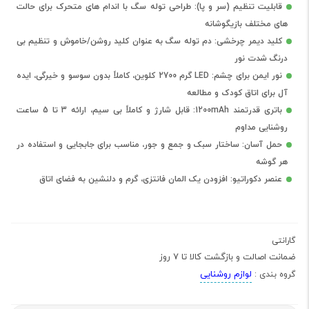
قابلیت تنظیم (سر و پا): طراحی توله سگ با اندام های متحرک برای حالت
های مختلف بازیگوشانه
کلید دیمر چرخشی: دم توله سگ به عنوان کلید روشن/خاموش و تنظیم بی
درنگ شدت نور
نور ایمن برای چشم: LED گرم 2700 کلوین، کاملاً بدون سوسو و خیرگی، ایده
آل برای اتاق کودک و مطالعه
باتری قدرتمند 1200mAh: قابل شارژ و کاملاً بی سیم، ارائه 3 تا 5 ساعت
روشنایی مداوم
حمل آسان: ساختار سبک و جمع و جور، مناسب برای جابجایی و استفاده در
هر گوشه
عنصر دکوراتیو: افزودن یک المان فانتزی، گرم و دلنشین به فضای اتاق
گارانتی
ضمانت اصالت و بازگشت کالا تا 7 روز
لوازم روشنایی
گروه بندی :