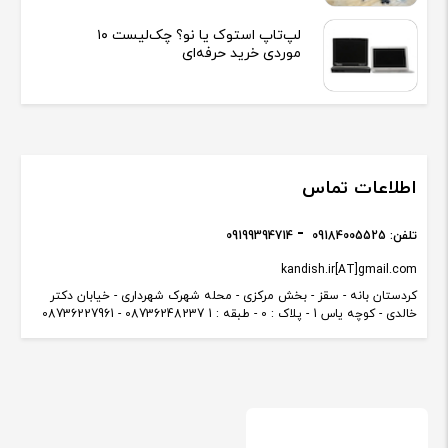
لپ‌تاپ استوک یا نو؟ چک‌لیست ۱۰
موردی خرید حرفه‌ای
اطلاعات تماس
تلفن:
09184005525
09199394714
kandish.ir[AT]gmail.com
کردستان بانه - سقز - بخش مرکزی - محله شهرک شهرداری - خیابان دکتر
خالدی - کوچه یاس 1 - پلاک : 0 - طبقه : 1 08736248237 - 08736227961