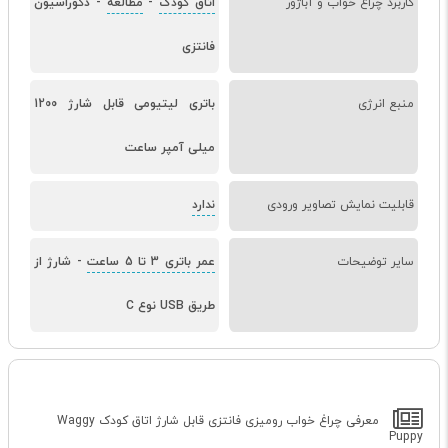
کاربرد چراغ خواب و آباژور
اتاق کودک
-
مطالعه
-
دکوراسیون
فانتزی
منبع انرژی
باتری لیتیومی قابل شارژ 1200
میلی آمپر ساعت
قابلیت نمایش تصاویر ورودی
ندارد
سایر توضیحات
عمر باتری 3 تا 5 ساعت
-
شارژ از
طریق USB نوع C
معرفی چراغ خواب رومیزی فانتزی قابل شارژ اتاق کودک Waggy
Puppy