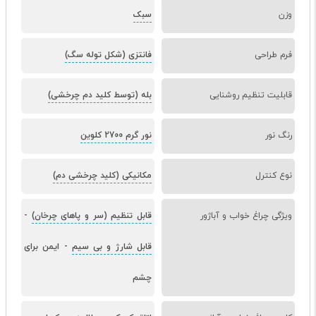
وزن
سبک
فرم طراحی
فانتزی (شکل توله سگ)
قابلیت تنظیم روشنایی
بله (توسط کلید دم چرخشی)
رنگ نور
نور گرم 2700 کلوین
نوع کنترل
مکانیکی (کلید چرخشی دم)
ویژگی چراغ خواب و آباژور
قابل تنظیم (سر و پاهای چرخان)
-
قابل شارژ و بی سیم
-
ایمن برای
چشم