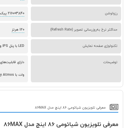
رزولوشن
3840×2160 پیکسل
حداکثر نرخ به‌روزرسانی تصویر (Refresh Rate)
120 هرتز
تکنولوژی صفحه نمایش
LED با پنل IPS و نور پس‌زمینه Direct Full Array LED
توضیحات
وات با Dolby Atmos و DTS:X
معرفی تلویزیون شیائومی 86 اینچ مدل 86MAX
معرفی تلویزیون شیائومی 86 اینچ مدل 86MAX