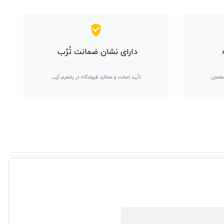
دارای نشان ضمانت تُرُب
مطمئن.
تأیید اصالت و عملکرد فروشگاه در پلتفرم تُرُب.