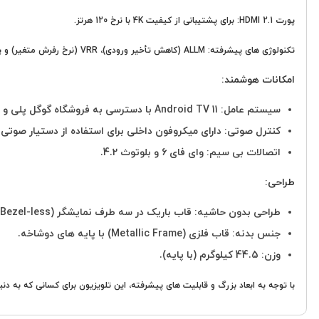
پورت HDMI 2.1: برای پشتیبانی از کیفیت 4K با نرخ 120 هرتز.
تکنولوژی های پیشرفته: ALLM (کاهش تأخیر ورودی)، VRR (نرخ رفرش متغیر) و پشتیبانی از AMD FreeSync و Nvidia G-Sync برای تجربه ی بازی روان.
امکانات هوشمند:
سیستم عامل: Android TV 11 با دسترسی به فروشگاه گوگل پلی و بیش از 7000 برنامه.
کنترل صوتی: دارای میکروفون داخلی برای استفاده از دستیار صوتی گوگل (Google Assistant) بدون نیاز به ری
اتصالات بی سیم: وای فای 6 و بلوتوث 4.2.
طراحی:
طراحی بدون حاشیه: قاب باریک در سه طرف نمایشگر (Three Sided Bezel-less)
جنس بدنه: قاب فلزی (Metallic Frame) با پایه های دوشاخه.
وزن: 44.5 کیلوگرم (با پایه).
با توجه به ابعاد بزرگ و قابلیت های پیشرفته، این تلویزیون برای کسانی که به 