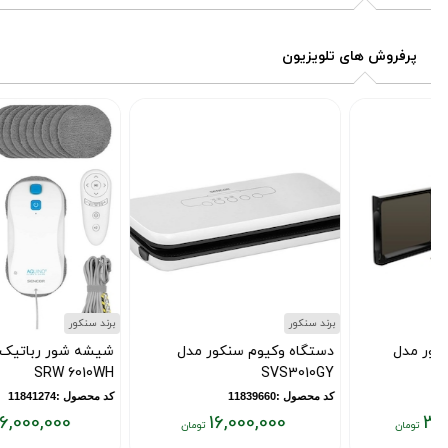
پرفروش های تلویزیون
برند سنکور
برند سنکور
دستگاه وکیوم سنکور مدل
شیشه شور رباتیک سنکور مدل
SRW 6010WH
SVS3010GY
کد محصول :11839660
کد محصول :11841274
36,000,000
16,000,000
قیمت
قیمت