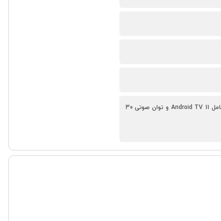
دارای قابلیت‌های گیمینگ پیشرفته (VRR، ALLM)، پشتیبانی از Dolby Vision IQ و HDR10+، سیستم عامل Android TV 11 و توان صوتی 30