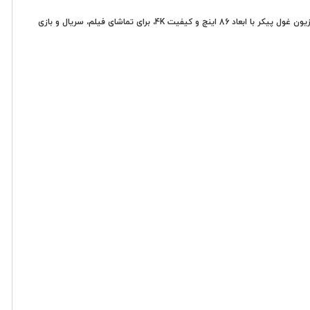
تلویزیون شیائومی 86MAX که در سال 2022 عرضه شد، یک سینمای خانگی تمام عیار برای کسانی است که به دنبال یک تجربه بصری و صوتی خیره کننده هستند. این تلویزیون غول پیکر با ابعاد 86 اینچ و کیفیت 4K، برای تماشای فیلم، سریال و بازی