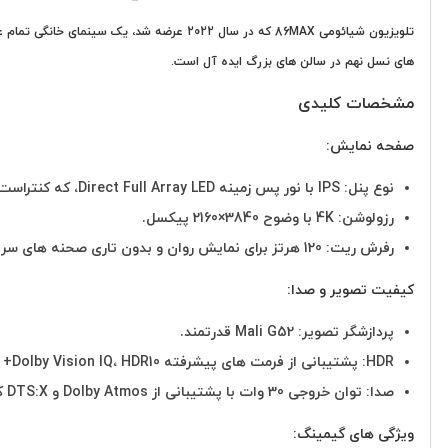
های نسل نهم در سالن های بزرگ ایده آل است.
مشخصات کلیدی
صفحه نمایش:
نوع پنل: IPS با نور پس زمینه Direct Full Array LED، که کنتراست عمیق تر و رنگ های دقیق تری را نمایش می دهد.
رزولوشن: 4K با وضوح 3840×2160 پیکسل.
رفرش ریت: 120 هرتز برای نمایش روان و بدون تاری صحنه های سریع.
کیفیت تصویر و صدا:
پردازشگر تصویر: Mali G52 قدرتمند.
HDR: پشتیبانی از فرمت های پیشرفته Dolby Vision IQ، HDR10+ و HLG.
صدا: توان خروجی 30 وات با پشتیبانی از Dolby Atmos و DTS:X که صدای فراگیر و سه بعدی را ارائه می دهد.
ویژگی های گیمینگ: