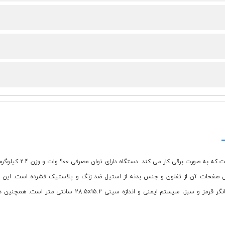
ساندویچ ساز و گریل چ
29 سانتی متر و ارتفاع: 11 سانتی متر است. جنس صفحات آن از تفلون و جنس بدنه از استیل ضد زنگ و پل
جداسازی، محل خاص برای نگهداری کابل، قابلیت تمیز کردن آسان،