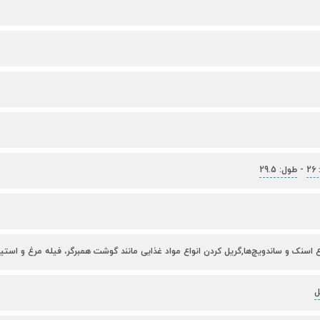
2
-
طول: 29.5
ع اسنک و ساندویچ‌ها,گریل کردن انواع مواد غذایی مانند گوشت همبرگر، فیله مرغ و استیک
ل