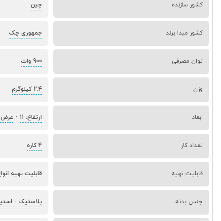
کشور سازنده
چین
کشور مبدا برند
جمهوری چک
توان مصرفی
900 وات
وزن
2.4 کیلوگرم
ابعاد
ارتفاع: 11
-
عرض: 6
تعداد کار
4 کاره
قابلیت تهیه
قابلیت تهیه انوا
جنس بدنه
پلاستیک
-
استی