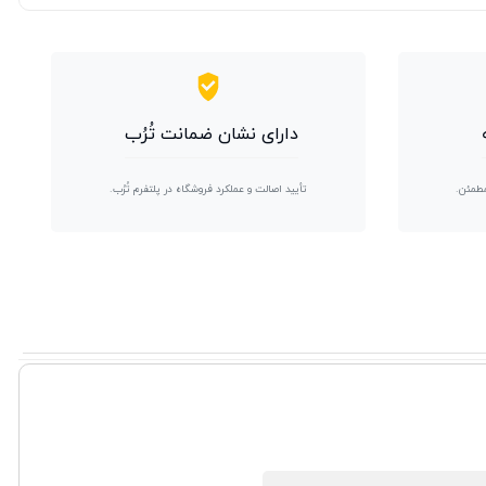
دارای نشان ضمانت تُرُب
مطمئن.
تأیید اصالت و عملکرد فروشگاه در پلتفرم تُرُب.