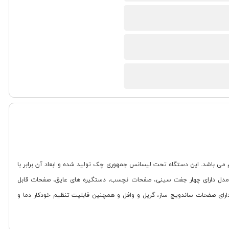
هار کاره سنکور مدل SSM 9940SS یک دستگاه چهار کاره است که به صورت برقی کار می کند. دستگاه دارای توان مصرفی 900 وات و وزن 2.4 کیلوگرم می باشد. این دستگاه تحت لیسانس جمهوری چک تولید شده و ابعاد آن برابر با
استیک فشرده است. این مدل دارای چهار جفت سینی، صفحات نچسب، دستگیره های عایق، صفحات قابل
 چراغ های نشانگر قرمز و سبز، سیستم ایمنی و اندازه سینی 28.5x15.2 سانتی متر است. همچنین دارای صفحات ساندویچ ساز، گریل و وافل و همچنین قابلیت تنظیم خودکار دما و