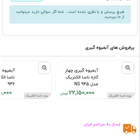
هیچ پرسش و یا نظری نشده است ، شما اگر سوالی دارید میتوانید
از ما بپرسید..
پرفروش های آبمیوه گیری
آبمیوه گیری چهار
آبمیوه 
کاره ناسا الکتریک
مدل NS 945
946
0,000
22,150,000
کد محصول :11412
کد محصول :413
برند ناسا الکتریک
برند ناسا الکتریک
قیمت
قیمت
فعلی:
فعلی:
۳۰,۰۰۰
۲۳,۵۹۰,۰۰۰
تومان
تومان
ارسـال به سرتاسر ایران