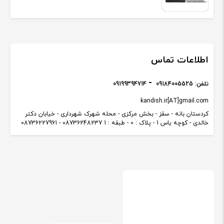
اطلاعات تماس
تلفن:
09184005525
09199394714
kandish.ir[AT]gmail.com
کردستان بانه - سقز - بخش مرکزی - محله شهرک شهرداری - خیابان دکتر
خالدی - کوچه یاس 1 - پلاک : 0 - طبقه : 1 08736248237 - 08736227961