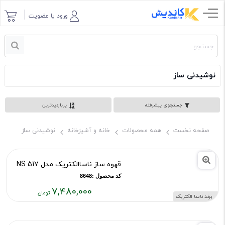
ورود یا عضویت
نوشیدنی ساز
جستجوی پیشرفته
پربازدیدترین
صفحه نخست
همه محصولات
خانه و آشپزخانه
نوشیدنی ساز
قهوه ساز ناساالکتریک مدل NS 517
کد محصول :8648
7,480,000
برند ناسا الکتریک
قیمت
فعلی: