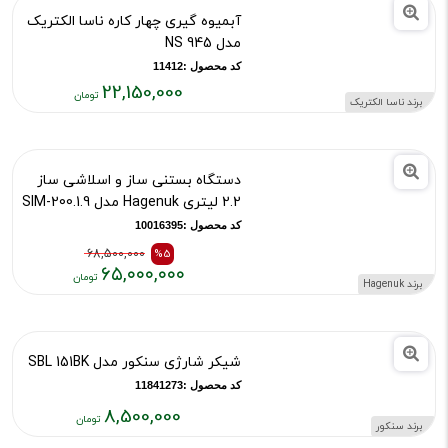
۷,۴۸۰,۰۰۰
آبمیوه گیری چهار کاره ناسا الکتریک
تومان
مدل NS 945
کد محصول :11412
22,150,000
برند ناسا الکتریک
قیمت
فعلی:
۲۲,۱۵۰,۰۰۰
دستگاه بستنی ساز و اسلاشی ساز
تومان
2.2 لیتری Hagenuk مدل SIM-200.1.9
کد محصول :10016395
68,500,000
%5
۶۵,۰۰۰,۰۰۰
برند Hagenuk
قیمت
قیمت
قبلی:
فعلی:
۶۸,۵۰۰,۰۰۰
۶۵,۰۰۰,۰۰۰
شیکر شارژی سنکور مدل SBL 151BK
تومان
تومان
بود
کد محصول :11841273
8,500,000
برند سنکور
قیمت