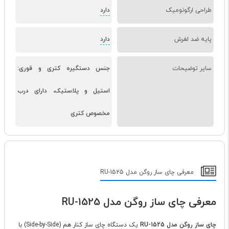
طراحی ارگونومیک
دارد
پایه ضد لغرش
دارد
سایر توضیحات
جنس دستگیره کتری و قوری:
استیل و پلاستیک، دارای درب
مخصوص کتری
معرفی چای ساز روگن مدل RU-1525
معرفی چای ساز روگن مدل RU-1525
چای ساز روگن مدل RU-1525
یک دستگاه چای ساز کنار هم (Side-by-Side) با