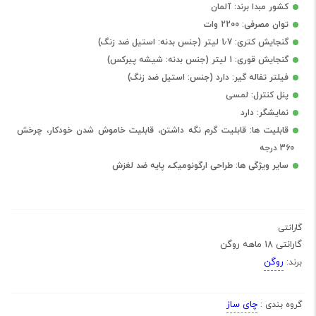
کشور مبدا برند: آلمان
توان مصرفی: 2200 وات
گنجایش کتری: 1٫7 لیتر (جنس بدنه: استیل ضد زنگ)
گنجایش قوری: 1 لیتر (جنس بدنه: شیشه پیرکس)
فیلتر تفاله گیر: دارد (جنس: استیل ضد زنگ)
پنل کنترل: لمسی
نمایشگر: دارد
قابلیت ها: قابلیت گرم نگه داشتن، قابلیت خاموش شدن خودکار، چرخش
360 درجه
سایر ویژگی ها: طراحی ارگونومیک، پایه ضد لغزش
گارانتی
گارانتی 18 ماهه روگن
روگن
برند:
چای ساز
گروه بندی :