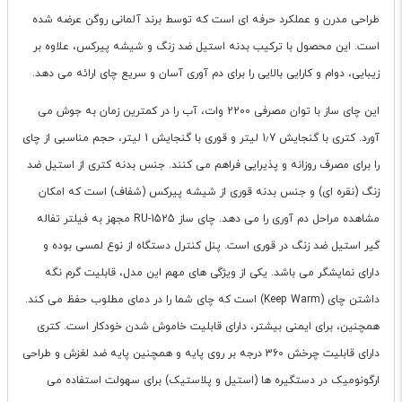
طراحی مدرن و عملکرد حرفه ای است که توسط برند آلمانی روگن عرضه شده
است. این محصول با ترکیب بدنه استیل ضد زنگ و شیشه پیرکس، علاوه بر
زیبایی، دوام و کارایی بالایی را برای دم آوری آسان و سریع چای ارائه می دهد.
این چای ساز با توان مصرفی 2200 وات، آب را در کمترین زمان به جوش می
آورد. کتری با گنجایش 1٫7 لیتر و قوری با گنجایش 1 لیتر، حجم مناسبی از چای
را برای مصرف روزانه و پذیرایی فراهم می کنند. جنس بدنه کتری از استیل ضد
زنگ (نقره ای) و جنس بدنه قوری از شیشه پیرکس (شفاف) است که امکان
مشاهده مراحل دم آوری را می دهد. چای ساز RU-1525 مجهز به فیلتر تفاله
گیر استیل ضد زنگ در قوری است. پنل کنترل دستگاه از نوع لمسی بوده و
دارای نمایشگر می باشد. یکی از ویژگی های مهم این مدل، قابلیت گرم نگه
داشتن چای (Keep Warm) است که چای شما را در دمای مطلوب حفظ می کند.
همچنین، برای ایمنی بیشتر، دارای قابلیت خاموش شدن خودکار است. کتری
دارای قابلیت چرخش 360 درجه بر روی پایه و همچنین پایه ضد لغزش و طراحی
ارگونومیک در دستگیره ها (استیل و پلاستیک) برای سهولت استفاده می