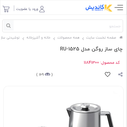
ورود یا عضویت
صفحه نخست سایت
همه محصولات
خانه و آشپزخانه
نوشیدنی ساز
چای ساز روگن مدل RU-1525
کد محصول:
11841300
169 )
(