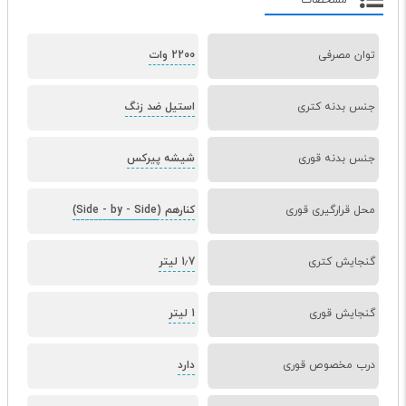
مشخصات
توان مصرفی
2200 وات
جنس بدنه کتری
استیل ضد زنگ
جنس بدنه قوری
شیشه پیرکس
محل قرارگیری قوری
کنارهم (Side
Side)
-
by
-
گنجایش کتری
1٫7 لیتر
گنجایش قوری
1 لیتر
درب مخصوص قوری
دارد