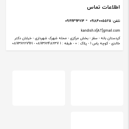
اطلاعات تماس
تلفن:
09184005525
09199394714
kandish.ir[AT]gmail.com
کردستان بانه - سقز - بخش مرکزی - محله شهرک شهرداری - خیابان دکتر
خالدی - کوچه یاس 1 - پلاک : 0 - طبقه : 1 08736248237 - 08736227961
استفاده از مطالب فروشگاه کاندیش با ذکر منبع بلامانع می باشد. طراحی و توسعه