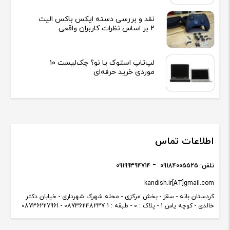
نقد و بررسی دسته ایکس باکس الیت
2 بر اساس نظرات کاربران واقعی
لپ‌تاپ استوک یا نو؟ چک‌لیست ۱۰
موردی خرید حرفه‌ای
اطلاعات تماس
تلفن:
09184005525
09199394714
kandish.ir[AT]gmail.com
کردستان بانه - سقز - بخش مرکزی - محله شهرک شهرداری - خیابان دکتر
خالدی - کوچه یاس 1 - پلاک : 0 - طبقه : 1 08736248237 - 08736227961