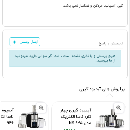
گیر، آسیاب، خردکن و غذاساز نمی باشد.
ارسال پرسش
پرسش و پاسخ
هیچ پرسش و یا نظری نشده است ، شما اگر سوالی دارید میتوانید
از ما بپرسید..
پرفروش های آبمیوه گیری
آبمیوه گیری چهار
آبمیوه 
کاره ناسا الکتریک
مدل NS 945
946
کد محصول :11412
کد محصول :413