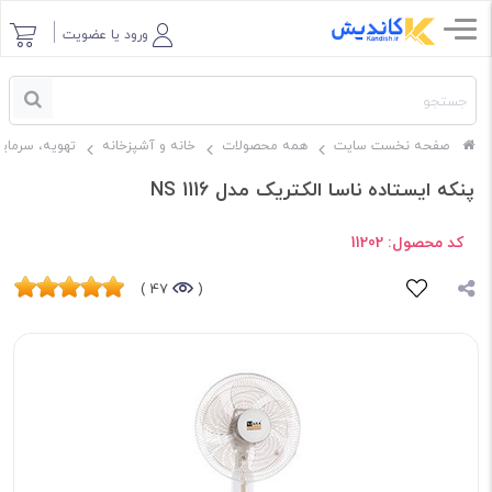
ورود یا عضویت
صفحه نخست سایت
همه محصولات
خانه و آشپزخانه
تهویه، سرما
پنکه ایستاده ناسا الکتریک مدل NS 1116
کد محصول:
11202
47 )
(