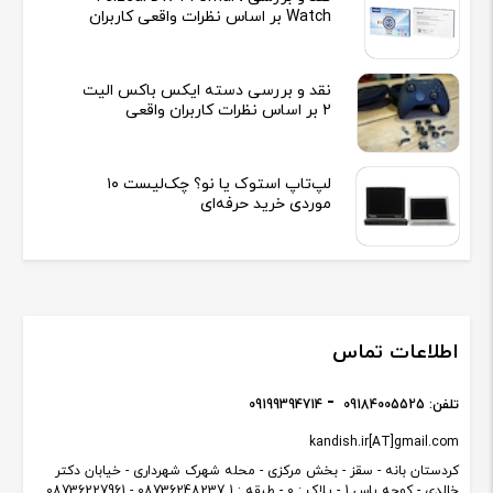
Watch بر اساس نظرات واقعی کاربران
نقد و بررسی دسته ایکس باکس الیت
2 بر اساس نظرات کاربران واقعی
لپ‌تاپ استوک یا نو؟ چک‌لیست ۱۰
موردی خرید حرفه‌ای
اطلاعات تماس
تلفن:
09184005525
09199394714
kandish.ir[AT]gmail.com
کردستان بانه - سقز - بخش مرکزی - محله شهرک شهرداری - خیابان دکتر
خالدی - کوچه یاس 1 - پلاک : 0 - طبقه : 1 08736248237 - 08736227961