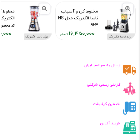
مخلوط کن و آسیاب
مخلوط ک
ناسا الکتریک مدل NS
الکتریک مدل
1963
کد محصول :954
0,000
16,450,000
کد محصول :10956
برند ناسا الکتریک
برند ناسا الکتریک
قیمت
قیمت
فعلی:
فعلی:
۵۷۰,۰۰۰
۱۶,۴۵۰,۰۰۰
تومان
تومان
ارسـال به سرتاسر ایران
گارانتی رسمی شرکتی
تضـمین کیفـیفت
خریــد آنلاین