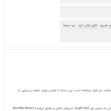
و باسیم
-
کابل شارژ دارد
-
برد دسته
ا برای کنسول پلی استیشن 4، بلکه برای کامپیوتر، لپتاپ و گوشی های هوشمند نیز قابل استفاده است. این دسته با طراحی ویژه، علاوه بر زیبایی، از
این محصول از نظر اتصال بسیار منعطف است و می توان آن را به دو صورت بی سیم و باسیم به دستگاه های مختلف متصل کرد. از امکانات سخت افزاری کلیدی آن می توان به ستون نور (Light Bar)، اسپیکر داخلی و موتور لرزاننده (Rumble Motor)