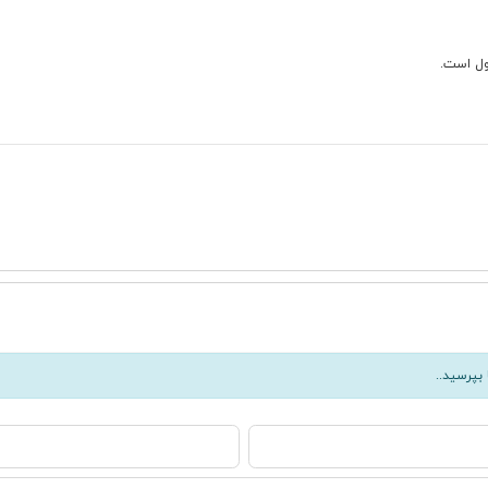
ول است.
بپرسید..