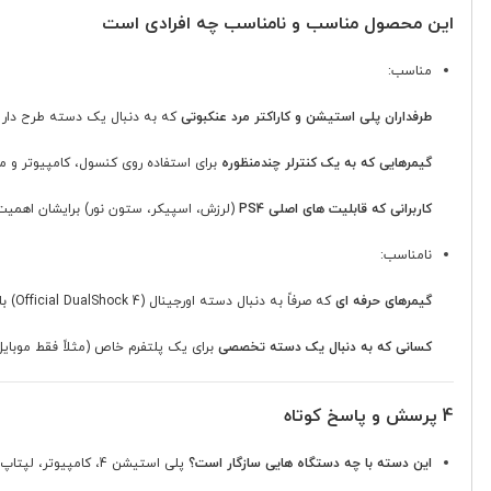
این محصول مناسب و نامناسب چه افرادی است
مناسب:
طرفداران پلی استیشن و کاراکتر مرد عنکبوتی
که به دنبال یک دسته طرح دار و
گیمرهایی که به یک کنترلر چندمنظوره
برای استفاده روی کنسول، کامپیوتر و موبا
کاربرانی که قابلیت های اصلی PS4
(لرزش، اسپیکر، ستون نور) برایشان اهمیت 
نامناسب:
گیمرهای حرفه ای
که صرفاً به دنبال دسته اورجینال (Official DualShock 4) با ضمانت اصالت هستند.
کسانی که به دنبال یک دسته تخصصی
برای یک پلتفرم خاص (مثلاً فقط موبایل 
4 پرسش و پاسخ کوتاه
این دسته با چه دستگاه هایی سازگار است؟
پلی استیشن 4، کامپیوتر، لپتاپ و گوشی های هوشمند.