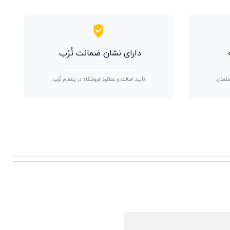
دارای نشان ضمانت تُرُب
مطمئن.
تأیید اصالت و عملکرد فروشگاه در پلتفرم تُرُب.