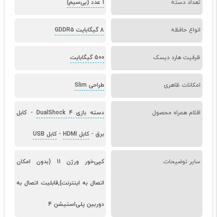
تعداد دسته
1 عدد (بی‌سیم)
انواع حافظه
8 گیگابایت GDDR5
ظرفیت هارد دیسک
500 گیگابایت
امکانات ظاهری
طراحی Slim
اقلام همراه محصول
دسته بازی DualShock 4
-
کابل
برق
-
کابل HDMI
-
کابل USB
سایر توضیحات
کپی‌خور ورژن 11 (بدون امکان
اتصال به اینترنت),قابلیت اتصال به
دوربین پلی‌استیشن 4