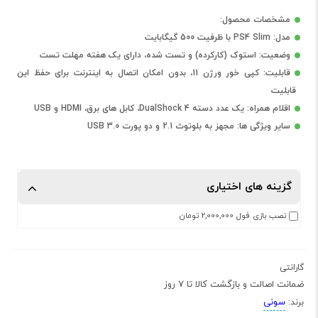
مشخصات محصول:
مدل: PS4 Slim با ظرفیت 500 گیگابایت
وضعیت: استوک (کارکرده) و تست شده، دارای یک هفته مهلت تست
قابلیت: کپی خور ورژن 11، بدون امکان اتصال به اینترنت برای حفظ این
قابلیت
اقلام همراه: یک عدد دسته DualShock 4، کابل های برق، HDMI و USB
سایر ویژگی ها: مجهز به بلوتوث 2.1 و دو پورت USB 3.0
گزینه های اختیاری
نصب بازی فول 2,000,000 تومان
گارانتی
ضمانت اصالت و بازگشت کالا تا 7 روز
سونی
برند: