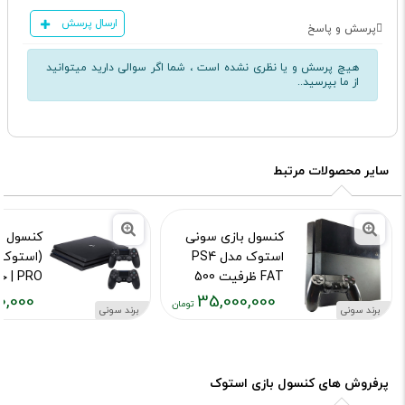
ارسال پرسش
پرسش و پاسخ
هیچ پرسش و یا نظری نشده است ، شما اگر سوالی دارید میتوانید
از ما بپرسید..
سایر محصولات مرتبط
کنسول بازی سونی
کنسول ب
استوک مدل PS4
FAT ظرفیت 500
گیگابایت کپی خور
ترابایت 
0,000
35,000,000
برند سونی
برند سونی
همراه ی
کد محصول :11840374
قیمت
قیمت
اضافه
فعلی:
فعلی:
کد محصول :114
۰۰۰,۰۰۰
۳۵,۰۰۰,۰۰۰
تومان
تومان
پرفروش های کنسول بازی استوک