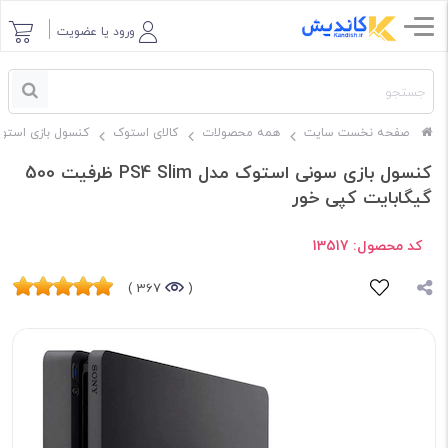
ورود یا عضویت
صفحه نخست سایت
همه محصولات
کالای استوک
کنسول بازی استو
کنسول بازی سونی استوک مدل PS4 Slim ظرفیت 500
گیگابایت کپی خور
کد محصول:
13517
367 )
(