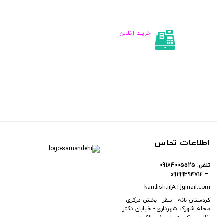
فعلی:
فعلی:
ف
۰
۲,۱۰۰,۰۰۰
۲,۱۰۰,۰۰۰
تومان
تومان
ت
خریــد آنلاین
اطلاعات تماس
تلفن:
09184005525
09199394714
kandish.ir[AT]gmail.com
کردستان بانه - سقز - بخش مرکزی -
محله شهرک شهرداری - خیابان دکتر