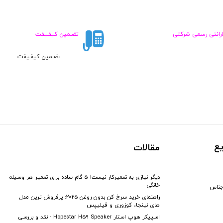
فعلی:
فعلی:
۲,۱۰۰,۰۰۰
۲,۱۰۰,۰۰۰
تومان
تومان
ارانتی رسمی شرکتی
تضـمین کیفـیفت
تضـمین کیفـیفت
ع
مقالات
دیگر نیازی به تعمیرکار نیست! ۵ گام ساده برای تعمیر هر وسیله
خانگی
جناس
راهنمای خرید سرخ کن بدون روغن 2025: پرفروش ترین مدل
های نینجا، کوزوری و فیلیپس
اسپیکر هوپ استار Hopestar H59 Speaker - نقد و بررسی