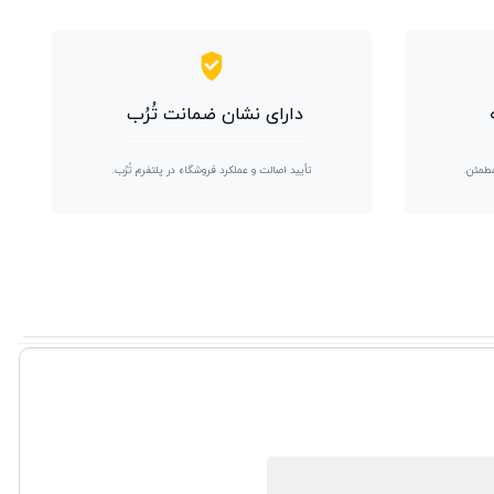
دارای نشان ضمانت تُرُب
مطمئن.
تأیید اصالت و عملکرد فروشگاه در پلتفرم تُرُب.