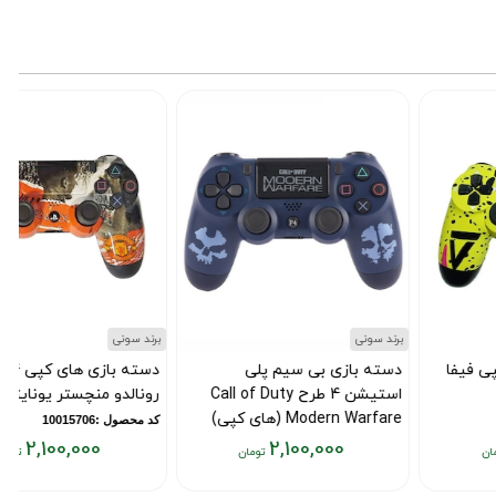
فعلی:
فعلی:
ف
۰
۲,۱۰۰,۰۰۰
۲,۱۰۰,۰۰۰
تومان
تومان
ت
برند سونی
برند سونی
دسته بازی بی سیم پلی
دسته بازی های کپی ps4 طرح
استیشن 4 طرح Call of Duty
رونالدو منچستر یونایتد
Modern Warfare (های کپی)
کد محصول :10015706
2,100,000
2,100,000
کد محصول :101139269
قیمت
قیمت
ق