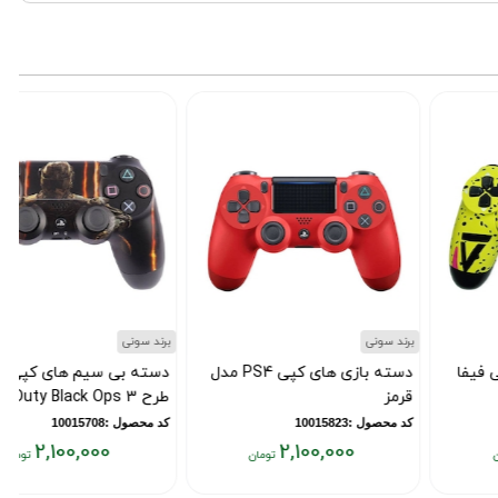
برند سونی
برند سونی
ب
دسته بازی های کپی PS4 مدل
دسته بی سیم های کپی PS4
قرمز
طرح Call of Duty Black Ops 3
کد محصول :10015823
کد محصول :10015708
2,100,000
2,100,000
قیمت
قیمت
ق