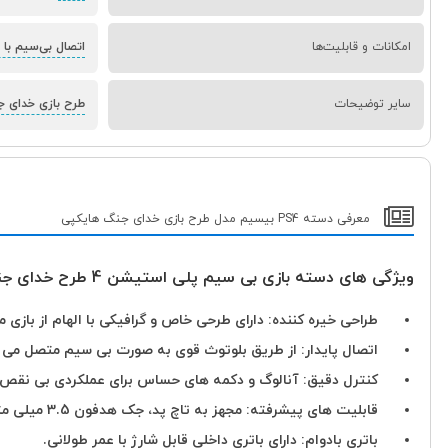
امکانات و قابلیت‌ها
اتصال بی‌سیم با
سایر توضیحات
طرح بازی خدای 
معرفی دسته PS4 بیسیم مدل طرح بازی خدای جنگ هایکپی
ویژگی های دسته بازی بی سیم پلی استیشن 4 طرح خدای جنگ:
طراحی خیره کننده: دارای طرحی خاص و گرافیکی با الهام از بازی محبوب  War
اتصال پایدار: از طریق بلوتوث قوی به صورت بی سیم متصل می شو
کنترل دقیق: آنالوگ و دکمه های حساس برای عملکردی بی نقص د
قابلیت های پیشرفته: مجهز به تاچ پد، جک هدفون 3.5 میلی متری و ویبره دوگانه برای تجربه کامل و همه جانبه.
باتری بادوام: دارای باتری داخلی قابل شارژ با عمر طولانی.