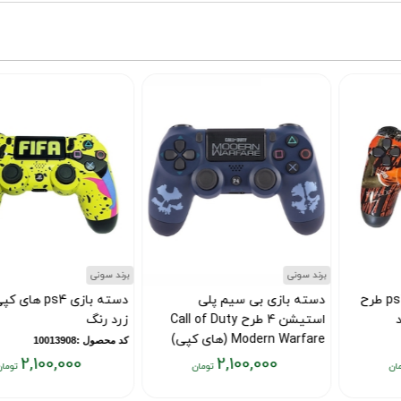
برند سونی
برند سونی
دسته بازی بی سیم پلی
دسته بازی ps4 های کپی فیفا
استیشن 4 طرح Call of Duty
زرد رنگ
Modern Warfare (های کپی)
کد محصول :10013908
2,100,000
2,100,000
کد محصول :101139269
قیمت
قیمت