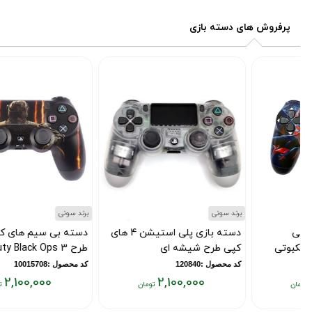
فعلی:
فعلی:
۲,۱۰۰,۰۰۰
۲,۱۰۰,۰۰۰
پرفروش های دسته بازی
تومان
تومان
برند سونی
برند سونی
دسته بازی پلی استیشن 4 های
دسته بی سیم های کپی PS4
کپی طرح شیشه ای
طرح Call of Duty Black Ops 3
کد محصول :120840
کد محصول :10015708
2,100,000
2,100,000
قیمت
قیمت