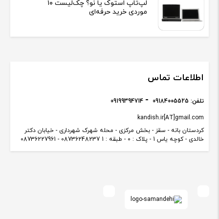
لپ‌تاپ استوک یا نو؟ چک‌لیست ۱۰
موردی خرید حرفه‌ای
اطلاعات تماس
تلفن:
09184005525
09199394714
kandish.ir[AT]gmail.com
کردستان بانه - سقز - بخش مرکزی - محله شهرک شهرداری - خیابان دکتر
خالدی - کوچه یاس 1 - پلاک : 0 - طبقه : 1 08736248237 - 08736227961