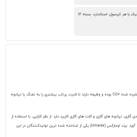
حاوی گاز فشرده CO2، مناسب برای تفنگ‌ها و کلت‌های گازی، افزایش قدرت پرتاب، میانگین 30 تا 40 شلیک با هر کپسول، استاندارد، بسته 12
که به صورت یک بسته 12 عددی عرضه می شود، منبع تأمین انرژی لازم برای انواع سلاح های گازی و بادی است. این کپسول ها حاوی گاز فشرده شده CO2 بوده و وظیفه دارند تا قدرت پرتاب بیشتری را به تفنگ یا تپانچه
فنگ های بادی گازی، تپانچه های گازی و کلت های گازی کاربرد دارد. از نظر کارایی، با استفاده از
هر کپسول می توان به طور میانگین 30 تا 40 تیر شلیک کرد که برای جلسات تیراندازی تفریحی یا تمرینی مناسب است و تجربه استفاده مداوم و بدون وقفه را فراهم می آورد. برند اومارکس (Umarex) یکی از شناخته شده ترین تولیدکنندگان در این