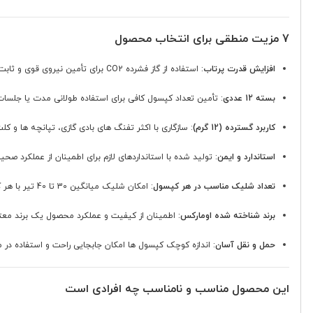
7 مزیت منطقی برای انتخاب محصول
افزایش قدرت پرتاب
: استفاده از گاز فشرده CO2 برای تأمین نیروی قوی و ثابت به سلاح.
بسته 12 عددی
: تأمین تعداد کپسول کافی برای استفاده طولانی مدت یا جلسات 
کاربرد گسترده (12 گرم)
: سازگاری با اکثر تفنگ های بادی گازی، تپانچه ها و کلت
استاندارد و ایمن
: تولید شده با استانداردهای لازم برای اطمینان از عملکرد صحی
تعداد شلیک مناسب در هر کپسول
: امکان شلیک میانگین 30 تا 40 تیر با هر کپسول، برای تمرین های متوالی.
برند شناخته شده اومارکس
: اطمینان از کیفیت و عملکرد محصول یک برند معت
حمل و نقل آسان
: اندازه کوچک کپسول ها امکان جابجایی راحت و استفاده در 
این محصول مناسب و نامناسب چه افرادی است