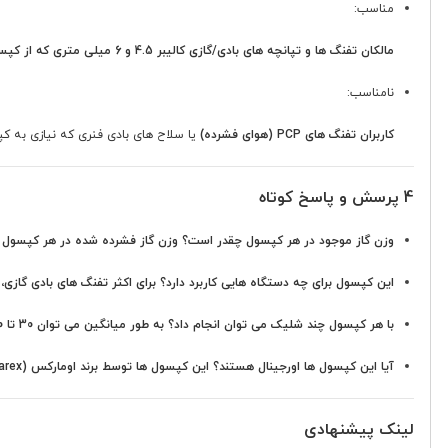
مناسب:
مالکان تفنگ ها و تپانچه های بادی/گازی کالیبر 4.5 و 6 میلی متری که از کپسول های 12 گرمی CO2 استفاده می کنند
نامناسب:
کاربران تفنگ های PCP (هوای فشرده)
یا سلاح های بادی فنری که نیازی به کپسول CO2 ن
4 پرسش و پاسخ کوتاه
وزن گاز موجود در هر کپسول چقدر است؟
وزن گاز فشرده شده در هر کپسول 12 گرم CO2 است.
این کپسول برای چه دستگاه هایی کاربرد دارد؟
برای اکثر تفنگ های بادی گازی، 
با هر کپسول چند شلیک می توان انجام داد؟
به طور میانگین می توان 30 تا 40 تیر با هر کپسول شلیک کرد.
آیا این کپسول ها اورجینال هستند؟
این کپسول ها توسط برند اومارکس (Umarex) تولید شده و استاندارد می باشند.
لینک پیشنهادی