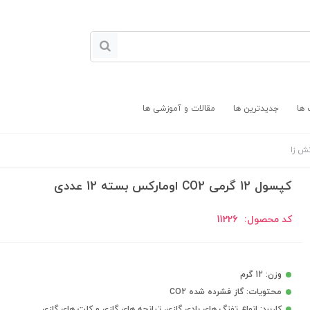
 ها
جدیدترین ها
مقالات و آموزشی ها
تش زا
کپسول 12 گرمی CO2 اومارکس بسته 12 عددی
کد محصول:
11226
وزن: 12 گرم
محتویات: گاز فشرده شده CO2
کاربرد: انواع تفنگ های بادی گازی، تپانچه های گازی و کلت های گازی