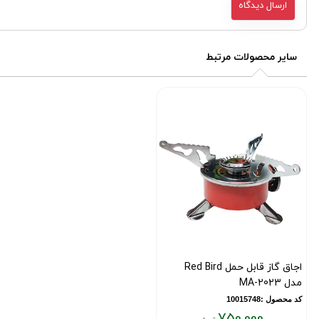
سایر محصولات مرتبط
اجاق گاز قابل حمل Red Bird
مدل MA-2023
کد محصول :10015748
750,000