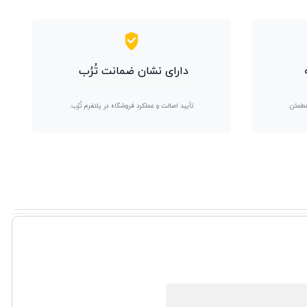
دارای نشان ضمانت تُرُب
مطمئن.
تأیید اصالت و عملکرد فروشگاه در پلتفرم تُرُب.