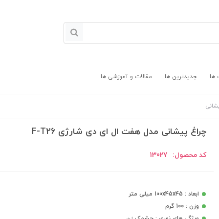
 ها
جدیدترین ها
مقالات و آموزشی ها
شانی
چراغ پیشانی مدل هفت ال ای دی شارژی F-T26
کد محصول:
13027
ابعاد : 100x45x45 میلی متر
وزن : 100 گرم
ویژگی های نوری : چشمک زن