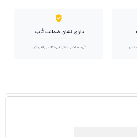
دارای نشان ضمانت تُرُب
مطمئن.
تأیید اصالت و عملکرد فروشگاه در پلتفرم تُرُب.