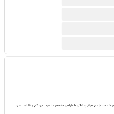
 که در هر شرایطی، نور کافی برای شما فراهم کند؟ چراغ پیشانی مدل هفت ال ای دی شارژی F-T26 انتخابی ایده آل برای شماست! این چراغ پیشانی با طراحی منحصر به فرد، وزن کم و قابلیت های