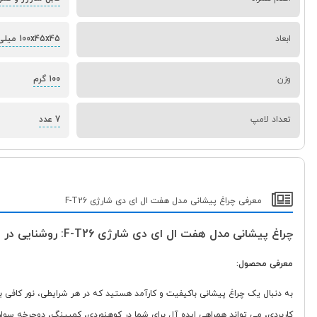
ابعاد
100x45x45 میلی‌متر
وزن
100 گرم
تعداد لامپ
7 عدد
معرفی چراغ پیشانی مدل هفت ال ای دی شارژی F-T26
چراغ پیشانی مدل هفت ال ای دی شارژی F-T26: روشنایی در هر مکانی!
معرفی محصول:
کاربردی، می تواند همراهی ایده آل برای شما در کوهنوردی، کمپینگ، دوچرخه سواری