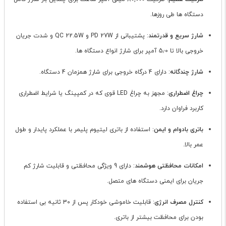
دستگاه ها طی روزها.
شارژ سریع و قدرتمند
: پشتیبانی از PD 27W و QC 22.5W و شدت جریان
خروجی بالا تا 5٫0 آمپر برای شارژ انواع دستگاه ها.
شارژ چندگانه
: دارای 4 درگاه خروجی برای شارژ همزمان 4 دستگاه.
چراغ اضطراری
: مجهز به چراغ LED قوی که در کمپینگ یا شرایط اضطراری
کاربرد فراوان دارد.
باتری بادوام و ایمن
: استفاده از باتری لیتیوم پلیمر با عملکرد پایدار و طول
عمر بالا.
امکانات محافظتی هوشمند
: دارای 9 ویژگی محافظتی و قابلیت شارژ کم
جریان برای ایمنی دستگاه های متصل.
کنترل مصرف انرژی
: قابلیت خاموشی خودکار پس از 30 ثانیه بی استفاده
بودن برای محافظت بیشتر از باتری.