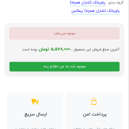
پاوربانک (شارژر همراه)
گروه بندی :
پاوربانک (شارژر همراه) ریمکس
موجود نمی باشد
5,578,000 تومان
آخرین مبلغ فروش این محصول ،
بوده است
موجود شد به من اطلاع بده
پرداخت امن
ارسال سریع
درگاه های بانکی معتبر و حفاظت
پردازش فوری سفارش و تحویل در