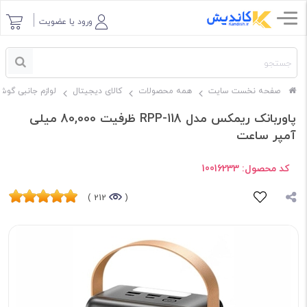
ورود یا عضویت
صفحه نخست سایت
همه محصولات
کالای دیجیتال
لوازم جانبی گوش
پاوربانک ریمکس مدل RPP-118 ظرفیت 80,000 میلی
آمپر ساعت
کد محصول:
10016233
212 )
(