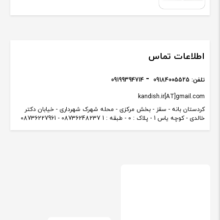
اطلاعات تماس
تلفن:
09184005525
09199394714
kandish.ir[AT]gmail.com
کردستان بانه - سقز - بخش مرکزی - محله شهرک شهرداری - خیابان دکتر
خالدی - کوچه یاس 1 - پلاک : 0 - طبقه : 1 08736248237 - 08736227961