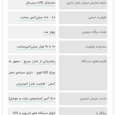
نحوه نمایش میزان شارژ باتری
نمایشگر LED دیجیتال
ظرفیت اسمی
80
-
000 میلی‌آمپر ساعت
تعداد درگاه خروجی
چهار عدد
محدوده ظرفیت
60 تا 90 هزار میلی‌آمپر‌ساعت
قابلیت‌های دستگاه
پشتیبانی از شارژ سریع
-
مجهز به
چراغ LED قوی
-
دارای دسته‌ی حمل
آسان
-
قابلیت شارژ کم‌جریان
شدت جریان خروجی
5٫0 آمپر (مخصوص تبلت و موبایل)
سازگار با
انواع دستگاه های اندروید و IOS