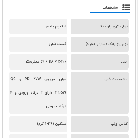
مشخصات
نوع باتری پاوربانک
لیتیوم پلیمر
نوع پاوربانک (شارژر همراه)
فست شارژ
ابعاد
162٫6 × 118 × 69 میلی‌متر
مشخصات فنی
توان خروجی PD 27W و QC
22.5W، دارای 2 درگاه ورودی و 4
درگاه خروجی
کلاس وزنی
سنگین (1639 گرم)