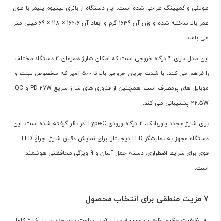
طولانی و کمپینگ طراحی شده است. این دستگاه از باتری لیتیوم پلیمر با طول
عمر بالا ساخته شده و وزن آن 1639 گرم و ابعاد آن 162٫6 × 118 × 69 میلی متر
می باشد.
این مدل دارای 4 درگاه خروجی است که امکان شارژ همزمان 4 دستگاه مختلف
را فراهم می کند، با شدت جریان خروجی بالا تا 5٫0 آمپر که مخصوص تبلت و
موبایل های پرمصرف است. همچنین از فناوری های شارژ سریع PD 27W و QC
22.5W پشتیبانی می کند.
برای شارژ مجدد پاوربانک، 2 درگاه ورودی Type-C در نظر گرفته شده است. این
دستگاه مجهز به نمایشگر LED دیجیتال برای نمایش دقیق شارژ، چراغ LED
قوی برای شرایط اضطراری، دسته حمل آسان و 9 ویژگی محافظتی هوشمند
است.
7 مزیت منطقی برای انتخاب محصول
ظرفیت عظیم
: ظرفیت 80,000 میلی آمپر ساعت برای چندین بار شارژ کامل