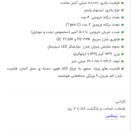
ظرفیت باتری: 80,000 میلی آمپر ساعت
نوع باتری: لیتیوم پلیمر
تعداد درگاه خروجی: 4 عدد
تعداد درگاه ورودی: 2 عدد (Type-C)
شدت جریان خروجی: تا 5٫0 آمپر (مخصوص تبلت و موبایل)
فناوری شارژ سریع: PD 27W و QC 22.5W
نحوه نمایش میزان شارژ: نمایشگر LED دیجیتال
وزن: 1639 گرم (1٫639 کیلوگرم)
ابعاد: 162٫6 × 118 × 69 میلی متر
قابلیت های ویژه: مجهز به چراغ LED قوی، دسته ی حمل آسان، قابلیت
شارژ کم جریان، 9 ویژگی محافظتی هوشمند
گارانتی
ضمانت اصالت و بازگشت کالا تا 7 روز
ریمکس
برند: