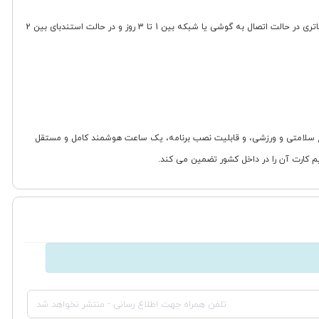
انرژی مورد نیاز دستگاه توسط باتری لیتیوم-یونی تأمین می شود که با فناوری شارژ بی سیم (وایرلس) در مدت زمان حدود 2 ساعت به طور کامل شارژ می گردد. شارژدهی باتری در حالت اتصال به گوشی یا شبکه بین 1 تا 3 روز و در حالت استندبای بین 2
 کیفیت، قابلیت نصب سیم کارت و اینترنت، امکانات جامع سلامتی و ورزشی، و قابلیت نصب برنامه، یک ساعت هوشمند کامل و مستقل
یم کارت آن را در داخل کشور تضمین می کند.