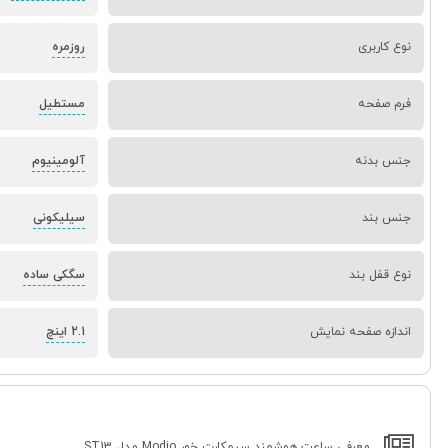
نوع کاربری
روزمره
فرم صفحه
مستطیل
جنس بدنه
آلومینیوم
جنس بند
سیلیکونی
نوع قفل بند
سگکی ساده
اندازه صفحه نمایش
2.1 اینچ
معرفی ساعت هوشمند سیمکارت خور Modio مدل ST13