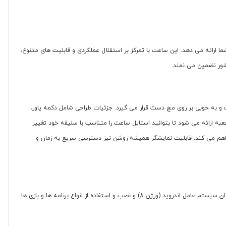
مچ دست شما ارائه می دهد. این ساعت با تمرکز بر استقلال عملکردی و قابلیت های متنوع،
شور تضمین می نمند.
ه آن می بخشد. با سایز 49 میلی متر، دارای فرم صفحه مستطیل شکل است و به خوبی بر روی مچ دست قرار می گیرد. جزئیات طراحی شامل دکمه پاور،
شت ساعت و پین بند برای تعویض راحت بندها است. جنس بند سیلیکونی بوده و همراه ساعت 3 عدد بند متنوع در جعبه ارائه می شود تا بتوانید استایل ساعت را متناسب با سلیقه خود تغییر
 در شرایط نوری مختلف فراهم می کند. قابلیت نمایشگر همیشه روشن نیز دسترسی سریع به زمان و
این ساعت هوشمند به سخت افزار توانمندی مجهز شده است؛ پردازنده 2 هسته ای، 4 گیگابایت حافظه رم و 64 گیگابایت حافظه داخلی. این ترکیب سخت افزاری، اجرای روان سیستم عامل اندروید (ورژن 8) و نصب و استفاده از انواع برنامه ها و بازی ها