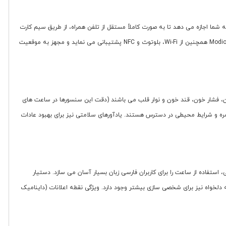
احتمالاً 4G بر اساس اطلاعات مدل های مشابه) است. این امکان به شما اجازه می دهد تا به صورت کاملاً مستقل از تلفن همراه، از طریق سیم کارت
یا بلوتوث تماس برقرار کرده و دریافت کنید، پیام ارسال کنید و به اینترنت دسترسی داشته باشید. وجود میکروفون داخلی امکان مکالمه مستقیم را فراهم می کند. Modio ST13 همچنین از Wi-Fi، بلوتوث و NFC پشتیبانی می نماید و مجهز به موقعیت
 فشار خون، قند خون و نوار قلب می باشند (دقت این سنسورها در ساعت های
ره و شرایط محیطی در دسترس هستند. یادآورهای سلامتی نیز برای بهبود عادات
علانات فارسی، استفاده از ساعت را برای کاربران فارسی زبان بسیار آسان می سازد. دستیار
دلخواه نیز برای شخصی سازی بیشتر وجود دارد. ویژگی نقطه اعلانات (داینامیک