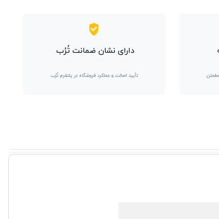
دارای نشان ضمانت تُرُب
مطمئن.
تأیید اصالت و عملکرد فروشگاه در پلتفرم تُرُب.