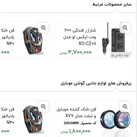
سایر محصولات مرتبط
شارژر فندکی 200
فن خنک 
وات ایکس او مدل
رادیاتور
N40
XO-CZ011
,000
4,700,000
کد محصول :10015502
کد محصول :15892
برند ایکس او
قیمت
قیمت
فعلی:
فعلی:
,۴۵۰,۰۰۰
۴,۷۰۰,۰۰۰
تومان
تومان
پرفروش های لوازم جانبی گوشی موبایل
فن خنک کننده موبایل
فن خنک 
و تبلت مدل X77
رادیاتور
N40
کد محصول :10015889
,000
1,800,000
کد محصول :15892