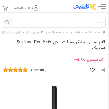
ورود یا عضویت
صفحه نخست سایت
همه محصولات
کالای دیجیتال
لوازم جانبی گوش
قلم لمسی مایکروسافت مدل Surface Pen 2017 -
استوک
کد محصول:
10016188
259 )
(