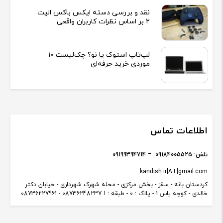
نقد و بررسی دسته ایکس باکس الیت
2 بر اساس نظرات کاربران واقعی
لپ‌تاپ استوک یا نو؟ چک‌لیست ۱۰
موردی خرید حرفه‌ای
اطلاعات تماس
تلفن:
09184005525
09199394714
kandish.ir[AT]gmail.com
کردستان بانه - سقز - بخش مرکزی - محله شهرک شهرداری - خیابان دکتر
خالدی - کوچه یاس 1 - پلاک : 0 - طبقه : 1 08736248237 - 08736227961