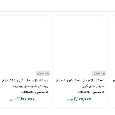
برند سونی
برند سونی
دسته بازی پلی استیشن 4 طرح
دسته بازی های کپی ps4 طرح
سرباز های کپی
رونالدو منچستر یونایتد
کد محصول :10015976
کد محصول :10015706
2,100,000
2,100,000
قیمت
قیمت
ق
فعلی:
فعلی:
ف