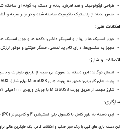
طراحی ارگونومیک و ضد لغزش: بدنه ی دسته به گونه ای ساخته شد
جنس بدنه: از پلاستیک باکیفیت ساخته شده و در برابر ضربه و فشا
امکانات فنی:
جوی استیک های روان و اسپیکر داخلی: دکمه ها و جوی استیک ها عم
مجهز به سنسورها: دارای تاچ پد لمسی، حسگر حرکتی و موتور لرزش 
اتصالات و شارژ:
اتصال دوگانه: این دسته به صورت بی سیم از طریق بلوتوث و باسیم
پورت های کاربردی: مجهز به پورت های MicroUSB برای شارژ، AUX و EXT برای اتصال هدست یا هندزفری است.
شارژ مجدد: از طریق پورت MicroUSB با جریان ورودی 1000 میلی آمپر شارژ می شود.
سازگاری:
این دسته به طور کامل با کنسول پلی استیشن 4 و کامپیوتر (PC) سازگار است.
این دسته بازی های کپی با رنگ سبز جذاب و امکانات کامل، یک جایگزین عالی برای د