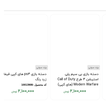
برند سونی
برند سونی
ب
دسته بازی بی سیم پلی
دسته بازی ps4 های کپی فیفا
استیشن 4 طرح Call of Duty
زرد رنگ
ق
Modern Warfare (های کپی)
کد محصول :10013908
ک
2,100,000
2,100,000
کد محصول :101139269
یمت
قیمت
ق
علی:
فعلی:
فع