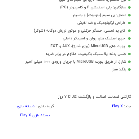
سازگاری: پلی استیشن 4 و کامپیوتر (PC)
اتصال: بی سیم (بلوتوث) و باسیم
طراحی ارگونومیک و ضد لغزش
تاچ پد لمسی، حسگر حرکتی و موتور لرزش دوگانه (شوکر)
جوی استیک های روان و اسپیکر داخلی
پورت های MicroUSB (برای شارژ)، AUX و EXT
جنس بدنه: پلاستیک باکیفیت، مقاوم در برابر ضربه
شارژ: از طریق پورت MicroUSB با جریان ورودی 1000 میلی آمپر
رنگ: سبز
ضمانت اصالت و بازگشت کالا تا 7 روز
گارانتی
Play X
دسته بازی
برند:
گروه بندی :
دسته بازی Play X