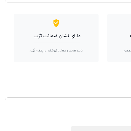
دارای نشان ضمانت تُرُب
مطمئن.
تأیید اصالت و عملکرد فروشگاه در پلتفرم تُرُب.