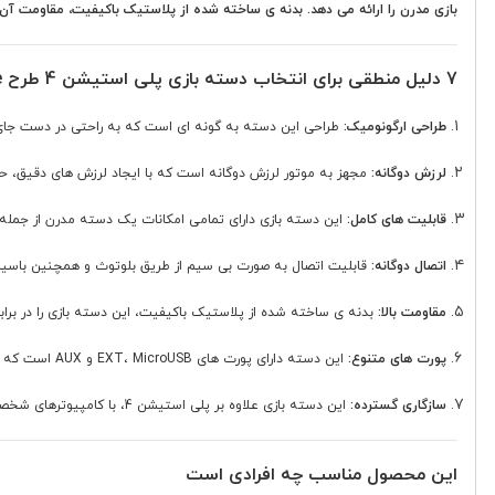
بازی مدرن را ارائه می دهد. بدنه ی ساخته شده از پلاستیک باکیفیت، مقاومت آن را در برابر ضربه و فشار تضمین 
7 دلیل منطقی برای انتخاب دسته بازی پلی استیشن 4 طرح Call of Duty Modern Warfare
طراحی ارگونومیک:
طراحی این دسته به گونه ای است که به راحتی در دست جای
لرزش دوگانه:
مجهز به موتور لرزش دوگانه است که با ایجاد لرزش های دقیق، حس 
قابلیت های کامل:
این دسته بازی دارای تمامی امکانات یک دسته مدرن از جمله 
اتصال دوگانه:
قابلیت اتصال به صورت بی سیم از طریق بلوتوث و همچنین باسیم از طریق پورت USB، به شما امکان می دهد در هر شرایطی از آن استفاده کنید و از 
مقاومت بالا:
بدنه ی ساخته شده از پلاستیک باکیفیت، این دسته بازی را در براب
پورت های متنوع:
این دسته دارای پورت های EXT، MicroUSB و AUX است که به شما اجازه می دهد هدست، هندزفری و سایر لوازم جانبی را به راحتی به آن متصل کنید.
سازگاری گسترده:
این دسته بازی علاوه بر پلی استیشن 4، با کامپیوترهای شخصی (PC) نیز سازگار است و می توانید از آن برای بازی های مورد علاقه خود در هر دو پلتفرم استفاده کنید.
این محصول مناسب چه افرادی است