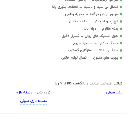
اتصال بی سیم و باسیم → انعطاف پذیری بالا
موتور لرزش دوگانه → تجربه واقعی
تاچ پد و اسپیکر → امکانات کامل
بدنه مقاوم → دوام بالا
جوی استیک های روان → کنترل دقیق
حسگر حرکتی → عملکرد سریع
سازگاری با PC → سازگاری گسترده
پورت های متنوع → اتصال لوازم جانبی
ضمانت اصالت و بازگشت کالا تا 7 روز
گارانتی
سونی
دسته بازی
برند:
گروه بندی :
دسته بازی سونی