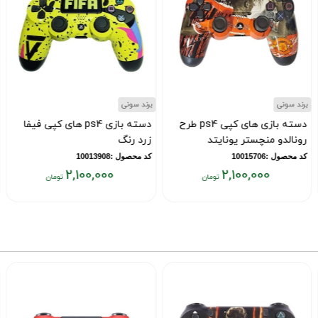
برند سونی
برند سونی
دسته بازی های کپی ps4 طرح
دسته بازی ps4 های کپی فیفا
رونالدو منچستر یونایتد
زرد رنگ
کد محصول :10015706
کد محصول :10013908
2,100,000
2,100,000
قیمت
قیمت
ق
فعلی:
فعلی:
ف
۰
۲,۱۰۰,۰۰۰
۲,۱۰۰,۰۰۰
تومان
تومان
ت