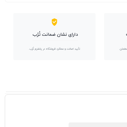
دارای نشان ضمانت تُرُب
مطمئن.
تأیید اصالت و عملکرد فروشگاه در پلتفرم تُرُب.