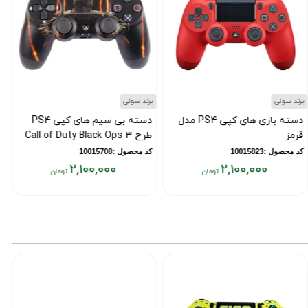
برند سونی
برند سونی
ب
دسته بازی های کپی PS4 مدل
دسته بی سیم های کپی PS4
قرمز
طرح Call of Duty Black Ops 3
با
کد محصول :10015823
کد محصول :10015708
ک
2,100,000
2,100,000
یمت
قیمت
ق
علی:
فعلی:
فع
۰۰
۲,۱۰۰,۰۰۰
۲,۱۰۰,۰۰
ومان
تومان
تو