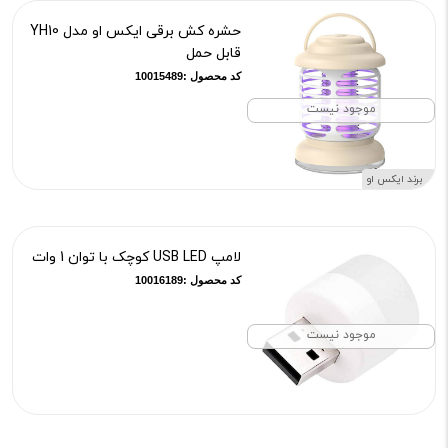
حشره کش برقی ایکس او مدل YH10
قابل حمل
کد محصول :10015489
موجود نیست
برند ایکس او
لامپ USB LED کوچک با توان 1 وات
کد محصول :10016189
موجود نیست