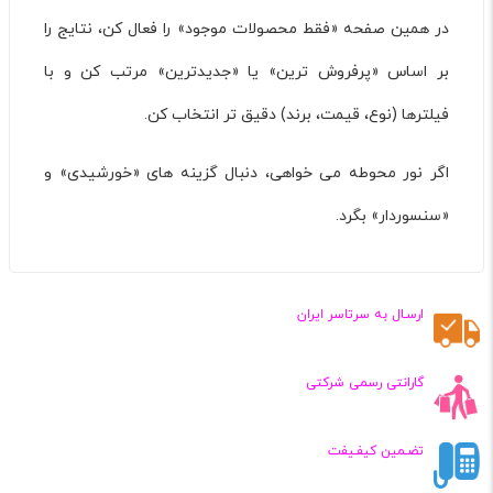
در همین صفحه «فقط محصولات موجود» را فعال کن، نتایج را
بر اساس «پرفروش ترین» یا «جدیدترین» مرتب کن و با
فیلترها (نوع، قیمت، برند) دقیق تر انتخاب کن.
اگر نور محوطه می خواهی، دنبال گزینه های «خورشیدی» و
«سنسوردار» بگرد.
ارسـال به سرتاسر ایران
گارانتی رسمی شرکتی
تضـمین کیفـیفت