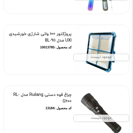
پروژکتور 100 واتی شارژی خورشیدی
UXI مدل BL-911
کد محصول :10013785
موجود نیست
چراغ قوه دستی Ruilang مدل RL-
G600
کد محصول :13184
موجود نیست