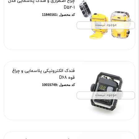
چراغ اضطراری و فندک پلاسمایی مدل
D52-1
کد محصول :11840161
موجود نیست
فندک الکترونیکی پلاسمایی و چراغ
قوه D68
کد محصول :10015749
موجود نیست