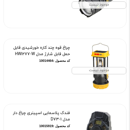
موجود نیست
چراغ قوه چند کاره خورشیدی قابل
حمل قابل شارژ مدل HW1277-W
کد محصول :10014464
موجود نیست
فندک پلاسمایی اسپینری چراغ دار
مدل D73-1
کد محصول :10015919