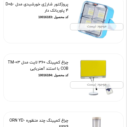
پروژکتور شارژی خورشیدی مدل D05-
4 پاوربانک دار
کد محصول :10016183
موجود نیست
چراغ کمپینگ 360 لایت مدل TM-03
COB با استند آهنربایی
کد محصول :10016184
موجود نیست
چراغ کمپینگ چند منظوره ORN YD-
2329