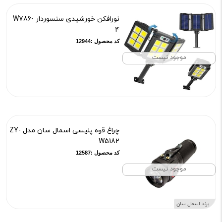
نورافکن خورشیدی سنسوردار W786-
4
کد محصول :12944
موجود نیست
چراغ قوه پلیسی اسمال سان مدل ZY-
W5182
کد محصول :12587
موجود نیست
برند اسمال سان