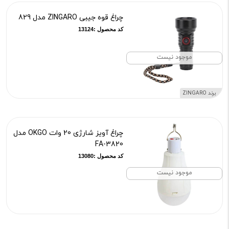
چراغ قوه جیبی ZINGARO مدل 829
کد محصول :13124
موجود نیست
برند ZINGARO
چراغ آویز شارژی 20 وات OKGO مدل
FA-3820
کد محصول :13080
موجود نیست