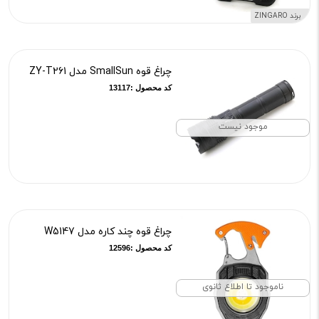
برند ZINGARO
چراغ قوه SmallSun مدل ZY-T261
کد محصول :13117
موجود نیست
چراغ قوه چند کاره مدل W5147
کد محصول :12596
ناموجود تا اطلاع ثانوی