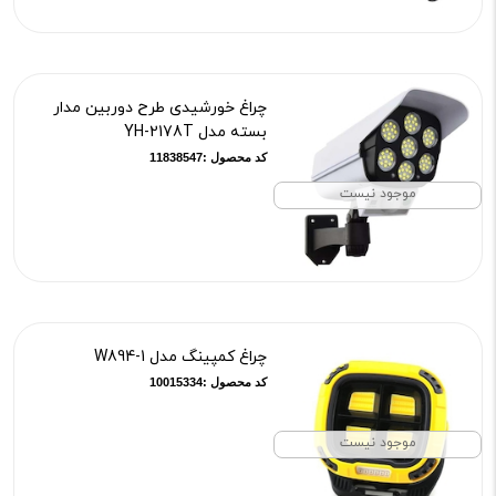
چراغ خورشیدی طرح دوربین مدار
بسته مدل YH-2178T
کد محصول :11838547
موجود نیست
چراغ کمپینگ مدل W894-1
کد محصول :10015334
موجود نیست