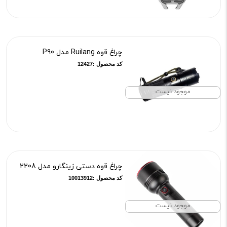
چراغ قوه Ruilang مدل P90
کد محصول :12427
موجود نیست
چراغ قوه دستی زینگارو مدل 2208
کد محصول :10013912
موجود نیست