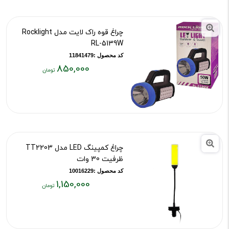
روشنایی و برد نور: لومن و متر.
چراغ قوه راک لایت مدل Rocklight
RL-5139W
منبع تغذیه: باتری قلمی، 18650، شارژی داخلی یا
کد محصول :11841479
850,000
خورشیدی.
قیمت
فعلی:
۸۵۰,۰۰۰
زمان کارکرد و نوع شارژ: ترجیحا Type-C و نشانگر باتری.
تومان
چراغ کمپینگ LED مدل TT2203
مقاومت: درجه IP برای آب و گرد و غبار، بدنه مقاوم.
ظرفیت 30 وات
کد محصول :10016229
1,150,000
قیمت
امکانات: زوم، حالت های نور، سنسور حرکت، آهنربا یا
فعلی:
۱,۱۵۰,۰۰۰
قلاب آویز.