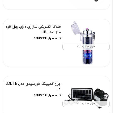
فندک الکتریکی شارژی دارای چراغ قوه
مدل HB-256
کد محصول :10013921
موجود نیست
چراغ کمپینگ خورشیدی مدل GDLITE
18
کد محصول :10013814
موجود نیست