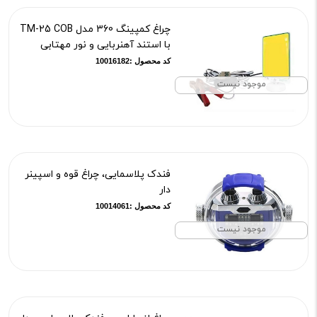
چراغ کمپینگ 360 مدل TM-25 COB
با استند آهنربایی و نور مهتابی
کد محصول :10016182
موجود نیست
فندک پلاسمایی، چراغ قوه و اسپینر
دار
کد محصول :10014061
موجود نیست