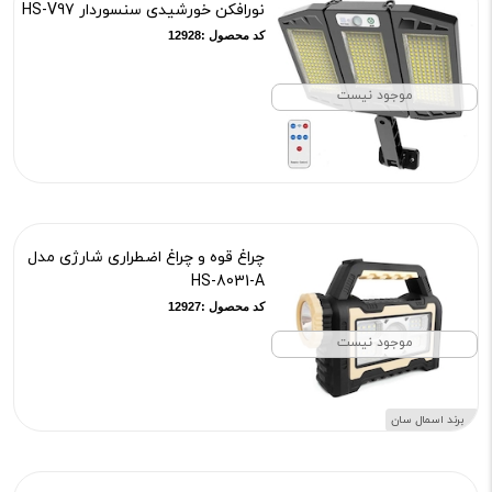
نورافکن خورشیدی سنسوردار HS-V97
کد محصول :12928
موجود نیست
چراغ قوه و چراغ اضطراری شارژی مدل
HS-8031-A
کد محصول :12927
موجود نیست
برند اسمال سان