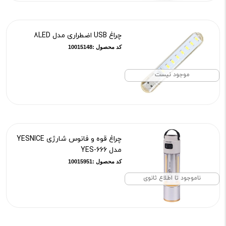
چراغ USB اضطراری مدل 8LED
کد محصول :10015148
موجود نیست
چراغ قوه و فانوس شارژی YESNICE
مدل YES-666
کد محصول :10015951
ناموجود تا اطلاع ثانوی