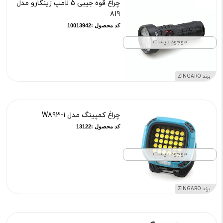
چراغ قوه جیبی 5 لامپ زینگارو مدل
819
کد محصول :10013942
موجود نیست
برند ZINGARO
چراغ کمپینگ مدل W893-1
کد محصول :13122
موجود نیست
برند ZINGARO