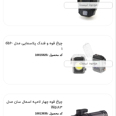
موجود نیست
چراغ قوه و فندک پلاسمایی مدل d56-
1
کد محصول :10015925
موجود نیست
چراغ قوه چهار لامپه اسمال سان مدل
W5183
کد محصول :10013935