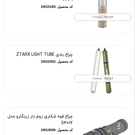
کد محصول :10015169
موجود نیست
چراغ بادی ZTARX LIGHT TUBE
کد محصول :10015352
موجود نیست
چراغ قوه شکاری زوم دار زینگارو مدل
G401Y
کد محصول :10014028