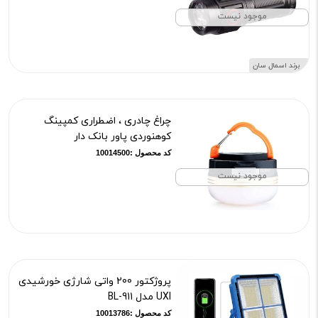
موجود نیست
برند اسمال سان
چراغ چادری ، اضطراری کمپینگ
کوهنوردی پاور بانک دار
کد محصول :10014500
موجود نیست
پروژکتور 200 واتی شارژی خورشیدی
UXI مدل BL-911
کد محصول :10013786