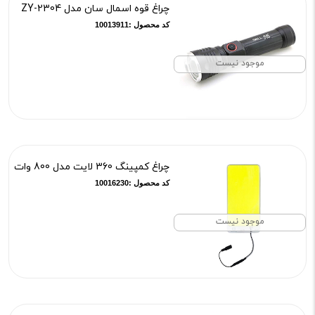
چراغ قوه اسمال سان مدل ZY-2304
کد محصول :10013911
موجود نیست
چراغ کمپینگ 360 لایت مدل 800 وات
کد محصول :10016230
موجود نیست