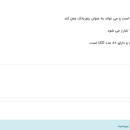
بپرسید..