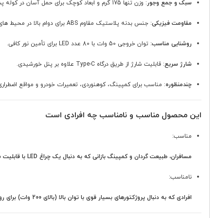
سبک و جمع وجور
: وزن تنها 175 گرم و ابعاد کوچک برای حمل آسان در کوله پشتی.
مقاومت فیزیکی
: جنس بدنه پلاستیک مقاوم ABS برای دوام بالا در محیط های بیرونی.
روشنایی مناسب
: توان خروجی 50 وات با 80 عدد LED برای تأمین نور کافی.
شارژ سریع
: قابلیت شارژ از طریق درگاه Type-C علاوه بر پنل خورشیدی.
چندمنظوره
: مناسب برای کمپینگ، کوهنوردی، تعمیرات خودرو و مواقع اضطراری
این محصول مناسب و نامناسب چه افرادی است
مناسب:
مسافران، طبیعت گردان و کمپینگ بازانی که به دنبال یک چراغ LED با قابلیت شارژ خورشیدی، وزن بسیار کم و امکان استفاده به عنوان پاوربانک برای شرایط اضطراری هستند
نامناسب:
افرادی که به دنبال پروژکتورهای بسیار قوی با توان بالا (بالای 200 وات) برای روشنایی فضاهای بسیار بزرگ و صنعتی هستند