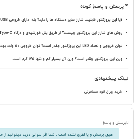
4 پرسش و پاسخ کوتاه
آیا این پروژکتور قابلیت شارژ سایر دستگاه ها را دارد؟
بله، دارای خروجی USB است و می تواند به عنوان پاوربانک عمل کند.
روش های شارژ این پروژکتور چیست؟
از طریق پنل خورشیدی و درگاه Type-C شارژ می شود.
توان خروجی و تعداد LED این پروژکتور چقدر است؟
توان خروجی 50 وات بوده و دارای 80 عدد LED است.
وزن این پروژکتور چقدر است؟
وزن آن بسیار کم و تنها 175 گرم است.
لینک پیشنهادی
خرید چراغ قوه مسافرتی
پرسش و پاسخ
هیچ پرسش و یا نظری نشده است ، شما اگر سوالی دارید میتوانید از ما 