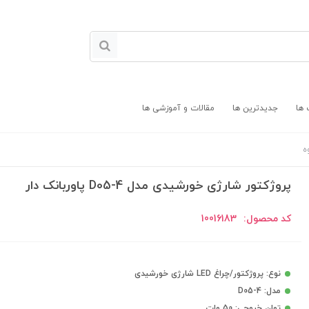
 ها
جدیدترین ها
مقالات و آموزشی ها
ه
پروژکتور شارژی خورشیدی مدل D05-4 پاوربانک دار
کد محصول:
10016183
نوع: پروژکتور/چراغ LED شارژی خورشیدی
مدل: D05-4
توان خروجی: 50 وات