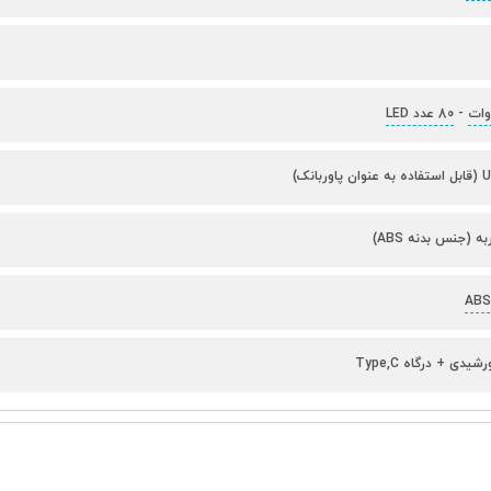
-
80 عدد LED
ه (جنس بدنه ABS)
یدی + درگاه Type,C