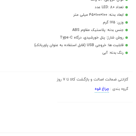
تعداد LED: 80 عدد
ابعاد بدنه: 100×100×45 میلی متر
وزن: 175 گرم
جنس بدنه: پلاستیک مقاوم ABS
روش شارژ: پنل خورشیدی، درگاه Type-C
قابلیت ها: خروجی USB (قابل استفاده به عنوان پاوربانک)
رنگ بدنه: آبی
ضمانت اصالت و بازگشت کالا تا 7 روز
گارانتی
چراغ قوه
گروه بندی :