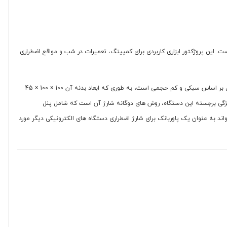
 است. این پروژکتور ابزاری کاربردی برای کمپینگ، تعمیرات در شب و مواقع اضطراری
این پروژکتور دارای توان خروجی 50 وات است که توسط 80 عدد LED تأمین می شود و روشنایی مناسبی برای محیط های کوچک تا متوسط فراهم می کند. طراحی این مدل بر اساس سبکی و کم حجمی است، به طوری که ابعاد بدنه آن 100 × 100 × 45
اده در فضای باز افزایش می دهد. ویژگی برجسته این دستگاه، روش های دوگانه شارژ آن است که شامل پنل
اه Type-C (برای شارژ سریع از طریق برق شهری یا پاوربانک) می شود. علاوه بر این، این پروژکتور مجهز به خروجی USB است و می تواند به عنوان یک پاوربانک برای شارژ اضطراری دستگاه های الکترونیکی دیگر مورد