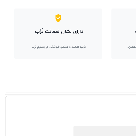
دارای نشان ضمانت تُرُب
مطمئن.
تأیید اصالت و عملکرد فروشگاه در پلتفرم تُرُب.