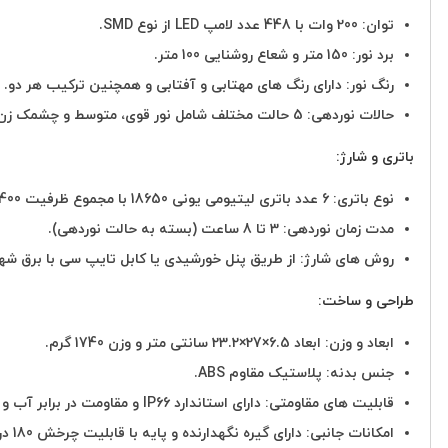
توان: 200 وات با 448 عدد لامپ LED از نوع SMD.
برد نور: 150 متر و شعاع روشنایی 100 متر.
رنگ نور: دارای رنگ های مهتابی و آفتابی و همچنین ترکیب هر دو.
حالات نوردهی: 5 حالت مختلف شامل نور قوی، متوسط و چشمک زن پلیسی (قرمز و آبی).
باتری و شارژ:
نوع باتری: 6 عدد باتری لیتیومی یونی 18650 با مجموع ظرفیت 22,400 میلی آمپر.
مدت زمان نوردهی: 3 تا 8 ساعت (بسته به حالت نوردهی).
روش های شارژ: از طریق پنل خورشیدی یا کابل تایپ سی با برق شه
طراحی و ساخت:
ابعاد و وزن: ابعاد 6.5×27×23.2 سانتی متر و وزن 1740 گرم.
جنس بدنه: پلاستیک مقاوم ABS.
قابلیت های مقاومتی: دارای استاندارد IP66 و مقاومت در برابر آب و گردوغبار.
امکانات جانبی: دارای گیره نگهدارنده و پایه با قابلیت چرخش 180 درجه.