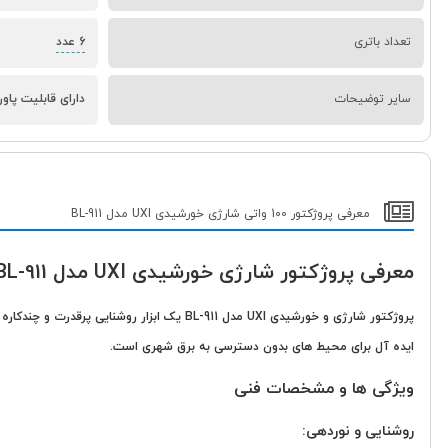
تعداد باتری
6 عدد
سایر توضیحات
دارای قابلیت پاوربانک (1 خروجی USB),اقلام همراه شامل 1 عدد کابل شارژ
معرفی پروژکتور 100 واتی شارژی خورشیدی UXI مدل BL-911
معرفی پروژکتور شارژی خورشیدی UXI مدل BL-911
پروژکتور شارژی و خورشیدی UXI مدل BL-911 ی
ایده آل برای محیط های بدون دسترسی به برق شهری است.
ویژگی ها و مشخصات فنی
روشنایی و نوردهی: