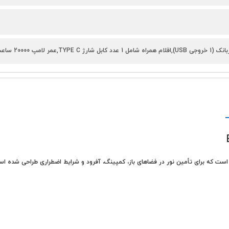
 TYPE C,عمر لامپ 20000 ساعت
ک ابزار روشنایی پرقدرت و چندکاره است که برای تأمین نور در فضاهای باز، کمپینگ، آفرود و شرایط اضطرا