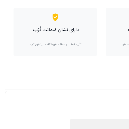
دارای نشان ضمانت تُرُب
مطمئن.
تأیید اصالت و عملکرد فروشگاه در پلتفرم تُرُب.