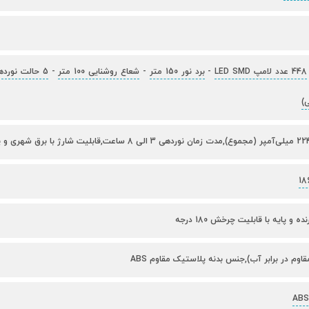
448 عدد لامپ LED SMD
-
برد نور 150 متر
-
شعاع روشنایی 100 متر
-
5 حالت نوردهی (مهتابی
)
ه و پایه با قابلیت چرخش 180 درجه