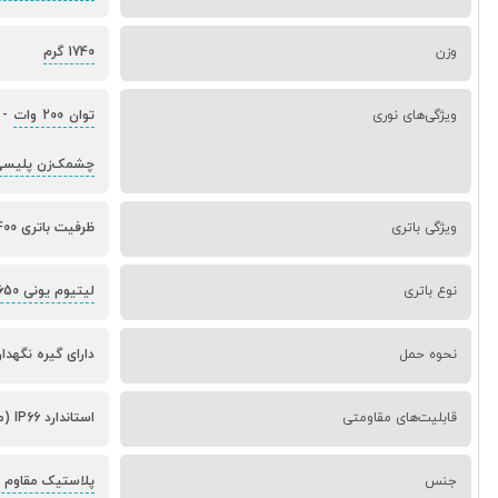
وزن
1740 گرم
ویژگی‌های نوری
توان 200 وات
-
چشمک‌زن پلیسی
ویژگی باتری
ظرفیت باتری 22400 میلی‌آمپر (مجموع),مدت زمان نوردهی 3 الی 8 ساعت,قابلیت شارژ با برق شهری و پنل خورشیدی
نوع باتری
لیتیوم یونی 18650
نحوه حمل
دارای گیره نگهدارند
قابلیت‌های مقاومتی
استاندارد IP66 (مقاوم در برابر آب),جنس بدنه پلاستیک مقاوم ABS
جنس
پلاستیک مقاوم ABS