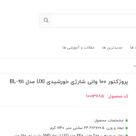
 ها
جدیدترین ها
مقالات و آموزشی ها
ه
پروژکتور 100 واتی شارژی خورشیدی UXI مدل BL-911
کد محصول:
10013785
مشخصات محصول:
ابعاد و وزن: 6.5×27×23.2 سانتی متر، 1740 گرم
توان و نوردهی: 200 وات، 448 عدد LED از نوع SMD، با برد نور 150 متر