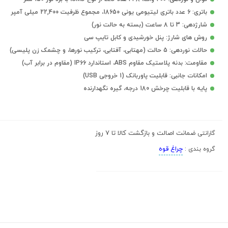
باتری: 6 عدد باتری لیتیومی یونی 18650، مجموع ظرفیت 22,400 میلی آمپر
شارژدهی: 3 تا 8 ساعت (بسته به حالت نور)
روش های شارژ: پنل خورشیدی و کابل تایپ سی
حالات نوردهی: 5 حالت (مهتابی، آفتابی، ترکیب نورها، و چشمک زن پلیسی)
مقاومت: بدنه پلاستیک مقاوم ABS، استاندارد IP66 (مقاوم در برابر آب)
امکانات جانبی: قابلیت پاوربانک (1 خروجی USB)
پایه با قابلیت چرخش 180 درجه، گیره نگهدارنده
ضمانت اصالت و بازگشت کالا تا 7 روز
گارانتی
چراغ قوه
گروه بندی :