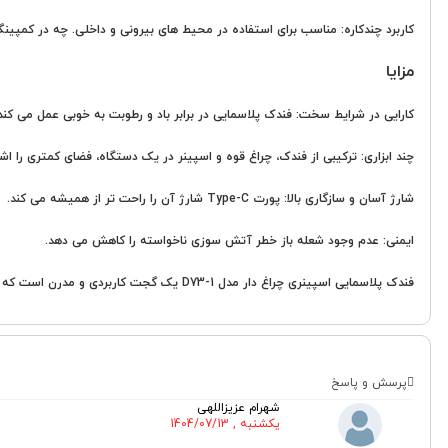
کاربرد چندکاره: مناسب برای استفاده در محیط های بیرونی و داخلی. چه در کمپینگ
مزایا
کارایی در شرایط سخت: فندک پلاسمایی در برابر باد و رطوبت به خوبی عمل می کند
چند ابزاری: ترکیبی از فندک، چراغ قوه و اسپینر در یک دستگاه، فضای کمتری را اش
شارژ آسان و سازگاری بالا: پورت Type-C شارژ آن را راحت تر از همیشه می کند.
ایمنی: عدم وجود شعله باز خطر آتش سوزی ناخواسته را کاهش می دهد.
فندک پلاسمایی اسپینری چراغ دار مدل D73-1 یک گجت کاربردی و مدرن است که برای افرادی که به دنبال ابزاری چندکاره، ایمن و قابل اعتماد هستند، بسیار مناسب است.
پرسش و پاسخ
شهرام عزیزاللهی
یکشنبه , 1404/07/13