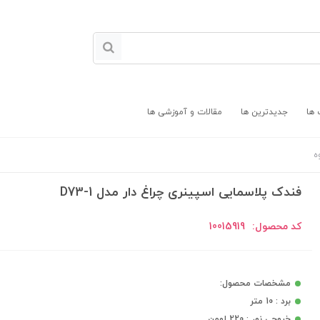
 ها
جدیدترین ها
مقالات و آموزشی ها
ه
فندک پلاسمایی اسپینری چراغ دار مدل D73-1
کد محصول:
10015919
مشخصات محصول:
برد : 10 متر
خروجی نور : 220 لومن