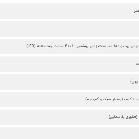
د
یون)
 یا کیف (بسیار سبک و کم‌حجم)
د (فناوری پلاسمایی)