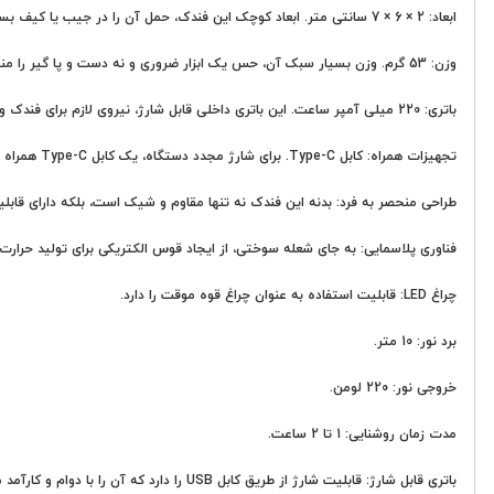
ابعاد: 2 × 6 × 7 سانتی متر. ابعاد کوچک این فندک، حمل آن را در جیب یا کیف بسیار آسان می کند.
وزن: 53 گرم. وزن بسیار سبک آن، حس یک ابزار ضروری و نه دست و پا گیر را منتقل می کند.
باتری: 220 میلی آمپر ساعت. این باتری داخلی قابل شارژ، نیروی لازم برای فندک و چراغ قوه را تامین می کند.
تجهیزات همراه: کابل Type-C. برای شارژ مجدد دستگاه، یک کابل Type-C همراه آن ارائه می شود که شارژ سریع و آسان را فراهم می کند.
طراحی منحصر به فرد: بدنه این فندک نه تنها مقاوم و شیک است، بلکه دارای قا
فناوری پلاسمایی: به جای شعله سوختی، از ایجاد قوس الکتریکی برای تولید حرارت و
چراغ LED: قابلیت استفاده به عنوان چراغ قوه موقت را دارد.
برد نور: 10 متر.
خروجی نور: 220 لومن.
مدت زمان روشنایی: 1 تا 2 ساعت.
باتری قابل شارژ: قابلیت شارژ از طریق کابل USB را دارد که آن را با دوام و کارآمد می کند.