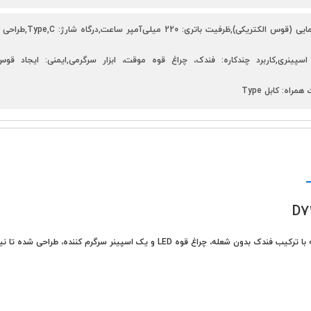
نوع فندک: پلاسمایی (ق
پینری,کاربرد چندکاره: فندک، چراغ قوه موقت، ابزار سرگرمی,ایمنی: ایجاد 
مراه: کابل Type
فندک پلاسمایی اسپینری چراغ دار مدل D73-1 یک ابزار چندکاره و نوآورانه است که با تر