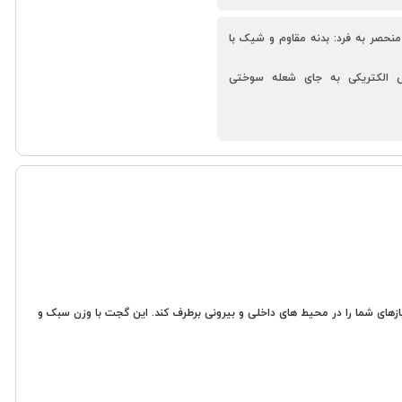
وس الکتریکی),ظرفیت باتری: 220 میلی‌آمپر ساعت,درگاه شارژ: Type,C,طراحی منحصر به فرد: بدنه مقاوم و شیک با
قوس الکتریکی به جای شعله سوختی
کیب فندک بدون شعله، چراغ قوه LED و یک اسپینر سرگرم کننده، طراحی شده تا نیازهای شما را در محیط های داخلی و بیرونی برطرف کند. این گجت با وزن سبک و