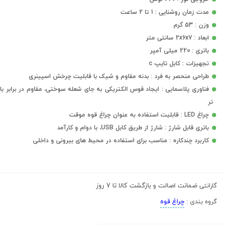
مدت زمان روشنایی : 1 تا 2 ساعت
وزن : 53 گرم
ابعاد : 2x6x7 سانتی متر
باتری : 220 میلی آمپر
تجهیزات : کابل تایپ c
طراحی منحصر به فرد : بدنه مقاوم و شیک با قابلیت چرخش اسپینری
فناوری پلاسمایی : ایجاد قوس الکتریکی به جای شعله سوختی، مقاوم در برابر باد
تر
چراغ LED : قابلیت استفاده به عنوان چراغ قوه موقت
باتری قابل شارژ : شارژ از طریق کابل USB، با دوام و کارآمد
کاربرد چندکاره : مناسب برای استفاده در محیط های بیرونی و داخلی
ضمانت اصالت و بازگشت کالا تا 7 روز
گارانتی
چراغ قوه
گروه بندی :