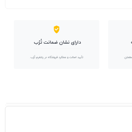
دارای نشان ضمانت تُرُب
مطمئن.
تأیید اصالت و عملکرد فروشگاه در پلتفرم تُرُب.