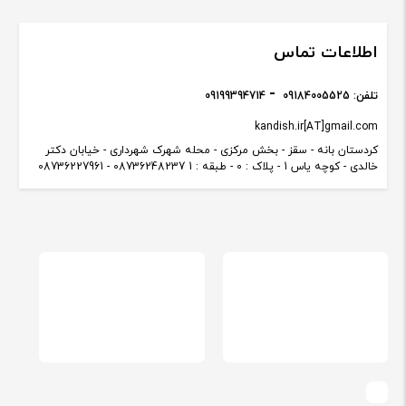
اطلاعات تماس
تلفن:
09184005525
09199394714
kandish.ir[AT]gmail.com
کردستان بانه - سقز - بخش مرکزی - محله شهرک شهرداری - خیابان دکتر
خالدی - کوچه یاس 1 - پلاک : 0 - طبقه : 1 08736248237 - 08736227961