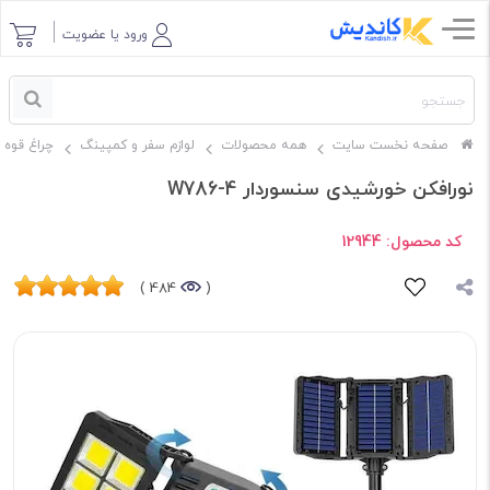
ورود یا عضویت
صفحه نخست سایت
همه محصولات
لوازم سفر و کمپینگ
چراغ قوه
نورافکن خورشیدی سنسوردار W786-4
کد محصول:
12944
484 )
(