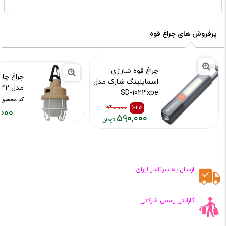
پرفروش های چراغ قوه
چراغ قوه شارژی
چراغ چاد
اسمایلینگ شارک مدل
مدل YD_42
SD-1023xpe
کد محصول :14901
کد محصول :10014952
790,000
%25
000
۵۹۰,۰۰۰
قیمت
قیمت
قیمت
فعلی:
قبلی:
فعلی:
۶۲۵,۰۰۰
۵۹۰,۰۰۰
۷۹۰,۰۰۰
تومان
تومان
تومان
ارسـال به سرتاسر ایران
بود
گارانتی رسمی شرکتی