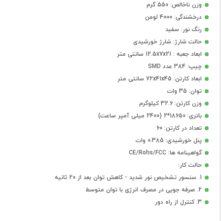
وزن ناخالص: 550 گرم
درخشندگی: 4000 لومن
رنگ نور: سفید
حالت شارژ: شارژ خورشیدی
ابعاد جعبه : 12.5x7x21 سانتی متر
چیپ: 384 عدد SMD
ابعاد کارتن: 72x41x45 سانتی متر
توان: 35 وات
وزن کارتن: 32.6 کیلوگرم
باتری: 18650*2 (2400 میلی آمپر ساعت)
تعداد در کارتن: 60
پنل خورشیدی: 0.385 وات
گواهینامه ها: CE/Rohs/FCC
حالت کار:
1. سنسور تشخیص نور شدید - کاهش توان بعد از 20 ثانیه
2. صرفه جویی در مصرف انرژی با توان متوسط
3. کنترل از راه دور