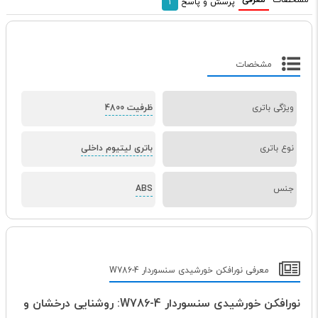
مشخصات
معرفی
پرسش و پاسخ
1
مشخصات
ویژگی باتری
ظرفیت 4800
نوع باتری
باتری لیتیوم داخلی
جنس
ABS
معرفی نورافکن خورشیدی سنسوردار W786-4
نورافکن خورشیدی سنسوردار W786-4: روشنایی درخشان و