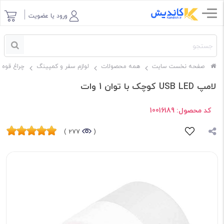
ورود یا عضویت
صفحه نخست سایت
همه محصولات
لوازم سفر و کمپینگ
چراغ قوه
لامپ USB LED کوچک با توان 1 وات
کد محصول:
10016189
277 )
(