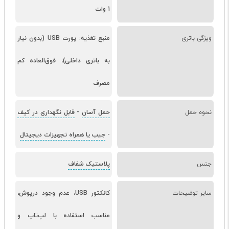
1 وات
ویژگی باتری
منبع تغذیه: پورت USB (بدون نیاز
به باتری داخلی)، فوق‌العاده کم
مصرف
نحوه حمل
حمل آسان
-
قابل نگهداری در کیف
-
جیب یا همراه تجهیزات دیجیتال
جنس
پلاستیک شفاف
سایر توضیحات
کانکتور USB، عدم وجود درپوش،
مناسب استفاده با لپ‌تاپ و