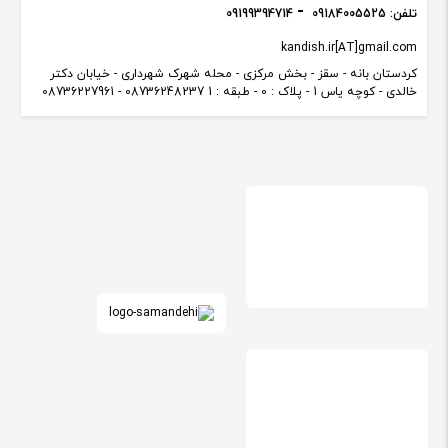
تلفن:
09184005525
09199394714
kandish.ir[AT]gmail.com
کردستان بانه - سقز - بخش مرکزی - محله شهرک شهرداری - خیابان دکتر
خالدی - کوچه یاس 1 - پلاک : 0 - طبقه : 1 08736248237 - 08736227961