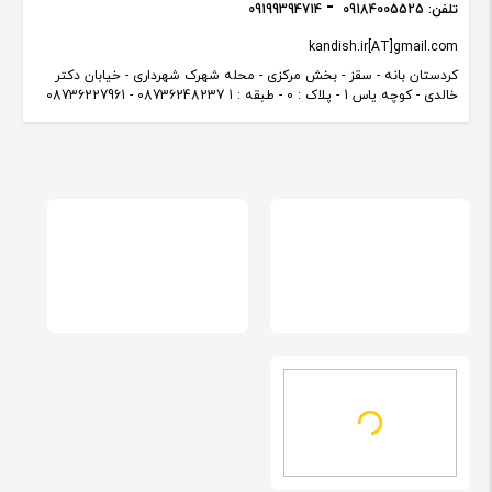
تلفن:
09184005525
09199394714
kandish.ir[AT]gmail.com
کردستان بانه - سقز - بخش مرکزی - محله شهرک شهرداری - خیابان دکتر
خالدی - کوچه یاس 1 - پلاک : 0 - طبقه : 1 08736248237 - 08736227961