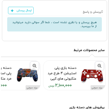
ارسال پرسش
پرسش و پاسخ
هیچ پرسش و یا نظری نشده است ، شما اگر سوالی دارید میتوانید
از ما بپرسید..
سایر محصولات مرتبط
دسته بازی پلی
دسته با
استیشن 4 طرح مرد
عنکبوتی های کپی
مرد عنک
,000
2,100,000
کد محصول :10015973
کد محصول :15755
برند سونی
برند سونی
قیمت
قیمت
فعلی:
فعلی:
,۱۰۰,۰۰۰
۲,۱۰۰,۰۰۰
تومان
تومان
پرفروش های دسته بازی