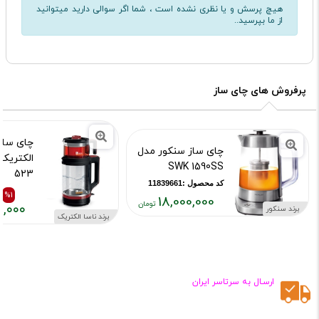
هیچ پرسش و یا نظری نشده است ، شما اگر سوالی دارید میتوانید
از ما بپرسید..
پرفروش های چای ساز
چای ساز 
چای ساز سنکور مدل
SWK 1590SS
523
کد محصول :11839661
کد محصول :421
%1
18,000,000
۰,۰۰۰
برند سنکور
قیمت
برند ناسا الکتریک
قیمت
قیمت
فعلی:
قبلی:
فعلی:
۱۸,۰۰۰,۰۰۰
,۳۷۰,۰۰۰
,۳۷۰,۰۰۰
تومان
تومان
تومان
ارسـال به سرتاسر ایران
بود