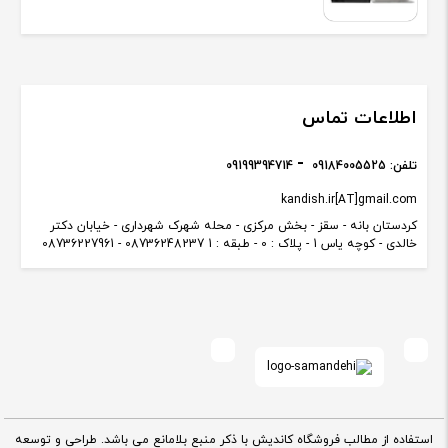
اطلاعات تماس
تلفن:
09184005525
09199394714
kandish.ir[AT]gmail.com
کردستان بانه - سقز - بخش مرکزی - محله شهرک شهرداری - خیابان دکتر
خالدی - کوچه یاس 1 - پلاک : 0 - طبقه : 1 08736248237 - 08736227961
استفاده از مطالب فروشگاه کاندیش با ذکر منبع بلامانع می باشد. طراحی و توسعه