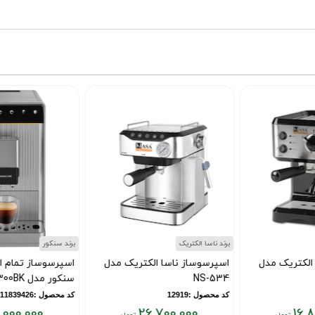
برند ناسا الکتریک
برند سنکور
اسپرسوساز ناسا الکتریک مدل
اسپرسوساز تمام اتوماتیک
NS-534
سنکور مدل SES 7300BK
کد محصول :12919
کد محصول :11839426
79,000,000
26,700,000