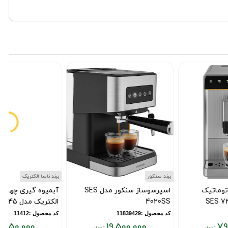
برند سنکور
برند ناسا الکتریک
اسپرسوساز سنکور مدل SES
آبمیوه گیری چهار کاره ناسا
4020SS
الکتریک مدل NS 945
کد محصول :11839429
کد محصول :11412
22,150,000
19,500,000