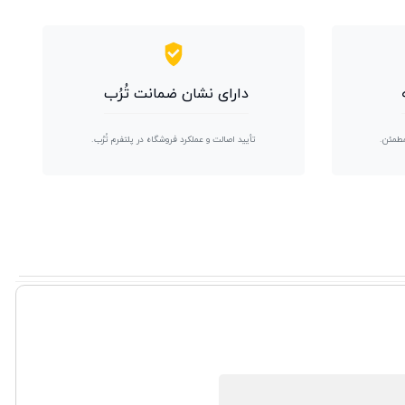
دارای نشان ضمانت تُرُب
مطمئن.
تأیید اصالت و عملکرد فروشگاه در پلتفرم تُرُب.