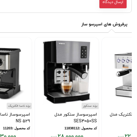
پرفروش های اسپرسو ساز
برند سنکور
برند ناسا الکتریک
اسپرسوساز سنکور مدل
اسپرسوساز ناسا الکتریک مدل
NS 529
SES4050SS
کد محصول :11838112
کد محصول :11203
16,830,000
28,000,000