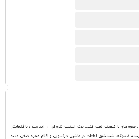
از ناسا الکتریک مدل NS 531 یک اسپرسوساز 2 کاره است که امکان تهیه اسپرسو، کاپوچینو و لاته را فراهم می کند. با توان مصرفی 850 وات و فشار بخار 20 بار، قهوه های با کیفیتی تهیه کنید. بدنه استیلی نقره ای آن زیباست و با گنجایش
، با سیستم ضدچکه، شستشوی قطعات در ماشین ظرفشویی و اقلام همراه اضافی مانند