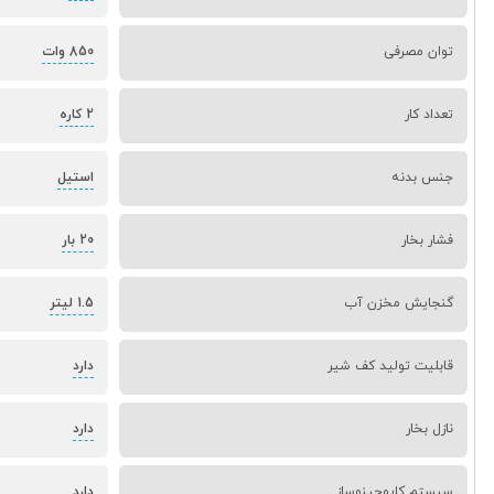
توان مصرفی
850 وات
تعداد کار
2 کاره
جنس بدنه
استیل
فشار بخار
20 بار
گنجایش مخزن آب
1.5 لیتر
قابلیت تولید کف شیر
دارد
نازل بخار
دارد
سیستم کاپوچینوساز
دارد