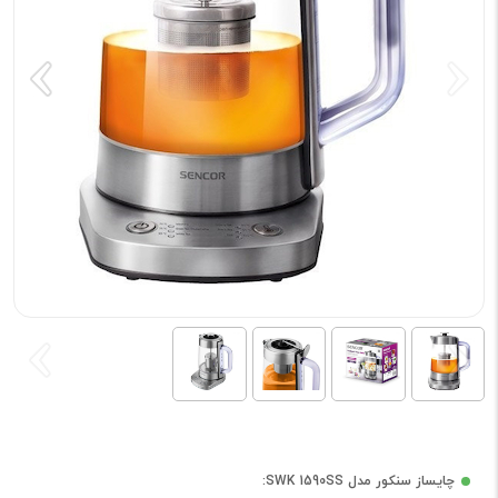
چایساز سنکور مدل SWK 1590SS: