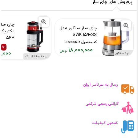
پرفروش های چای ساز
چای ساز 
چای ساز سنکور مدل
SWK 1590SS
523
کد محصول :11839661
کد محصول :421
%1
18,000,000
۰,۰۰۰
برند سنکور
قیمت
برند ناسا الکتریک
قیمت
قیمت
فعلی:
قبلی:
فعلی:
۱۸,۰۰۰,۰۰۰
,۳۷۰,۰۰۰
,۳۷۰,۰۰۰
تومان
تومان
تومان
ارسـال به سرتاسر ایران
بود
گارانتی رسمی شرکتی
تضـمین کیفـیفت