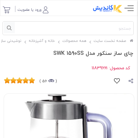
ورود یا عضویت
صفحه نخست سایت
همه محصولات
خانه و آشپزخانه
نوشیدنی ساز
چای ساز سنکور مدل SWK 1590SS
کد محصول:
11839661
56 )
(