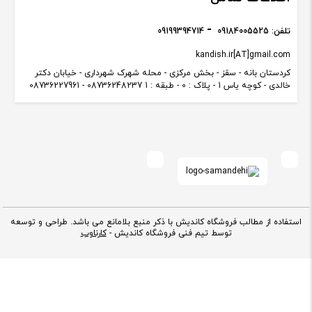
تلفن:
09184005525
09199394714
kandish.ir[AT]gmail.com
کردستان بانه - سقز - بخش مرکزی - محله شهرک شهرداری - خیابان دکتر
خالدی - کوچه یاس 1 - پلاک : 0 - طبقه : 1 08736248237 - 08736227961
استفاده از مطالب فروشگاه کاندیش با ذکر منبع بلامانع می باشد. طراحی و توسعه
توسط تیم فنی فروشگاه کاندیش -
کارناوب