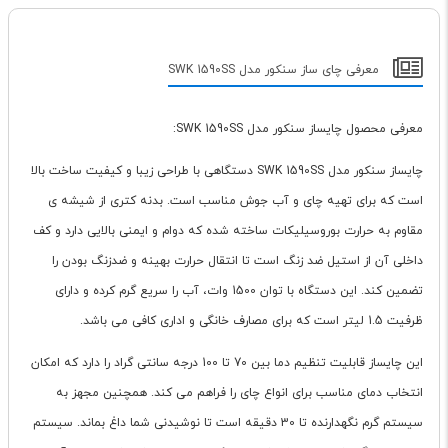
معرفی چای ساز سنکور مدل SWK 1590SS
معرفی محصول چایساز سنکور مدل SWK 1590SS:
چایساز سنکور مدل SWK 1590SS دستگاهی با طراحی زیبا و کیفیت ساخت بالا
است که برای تهیه چای و آب جوش مناسب است. بدنه کتری از شیشه ی
مقاوم به حرارت بوروسیلیکات ساخته شده که دوام و ایمنی بالایی دارد و کف
داخلی آن از استیل ضد زنگ است تا انتقال حرارت بهینه و ضدزنگ بودن را
تضمین کند. این دستگاه با توان 1500 وات، آب را سریع گرم کرده و دارای
ظرفیت 1.5 لیتر است که برای مصارف خانگی و اداری کافی می باشد.
این چایساز قابلیت تنظیم دما بین 70 تا 100 درجه سانتی گراد را دارد که امکان
انتخاب دمای مناسب برای انواع چای را فراهم می کند. همچنین مجهز به
سیستم گرم نگهدارنده تا 30 دقیقه است تا نوشیدنی شما داغ بماند. سیستم