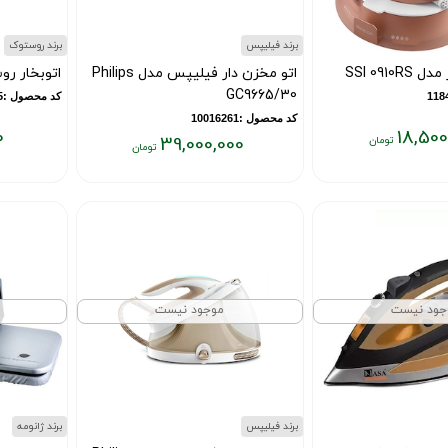
برند فیلیپس
برند روستوک
SSl 0910
اتو مخزن دار فیلیپس مدل Philips
اتوبخار روستوک
GC9665/30
کد محصول :11839795
کد محصول :10016261
0
18,500
39,000,000
قیمت
قیمت
فعلی:
فعلی:
۵,۸۰۰,۰۰۰
۳۹,۰۰۰,۰۰۰
تومان
تومان
جود نیست
موجود نیست
برند فیلیپس
برند ژانومه