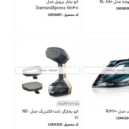
 مدل XL 850
اتو بخار برویل مدل
DiamondXpress Vin401
کد محصول :10016087
موجود نیست
موجود نیست
برند ناسا الکتریک
مدل R1320
اتو بخارگر ناسا الکتریک مدل NS-
71
کد محصول :11841319