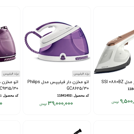
برند فیلیپس
برند فیلیپس
SSI 0880
اتو مخزن دار فیلیپس مدل Philips
C9315/30
GC8625/30
کد محصول :11841402
کد محصول :11841401
9,500
0
39,000,000
قیمت
قیمت
فعلی:
فعلی:
۹,۰۰۰,۰۰۰
۳۹,۰۰۰,۰۰۰
تومان
تومان