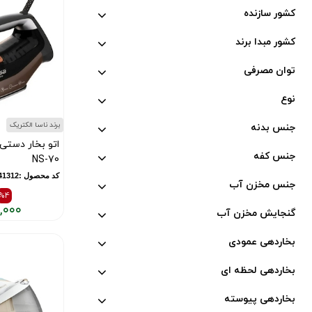
کشور سازنده
کشور مبدا برند
توان مصرفی
نوع
برند ناسا الکتریک
جنس بدنه
اتو بخار دستی 
جنس کفه
NS-70
کد محصول :11841312
جنس مخزن آب
%4
,۰۰۰
گنجایش مخزن آب
قیمت
قیمت
قبلی:
فعلی:
بخاردهی عمودی
۱۰,۵۵۰,۰۰۰
۱۱,۰۰۰,۰۰۰
بخاردهی لحظه ای
تومان
تومان
بود
بخاردهی پیوسته