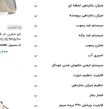
میزان بخاردهی لحظه ای
میزان بخاردهی پیوسته
سیستم ضد رسوب
برند فیلیپس
سیستم ضد چکه
GC9415/60 (7 بار)
مخزن رسوب
کد محصول :11841288
,000
اسپری آب
قیمت
فعلی:
سیستم ایمنی خاموش شدن خودکار
۳۹,۰۰۰,۰۰۰
تومان
قابلیت تنظیم حرارت
تنظیم میزان بخاردهی
فشار بخار
قابلیت چرخش 360 درجه سیم