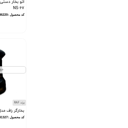
اتو بخار دستی 
NS-67
کد محصول :100146220
مو
برند RAF
بخارگر راف مدل 378
کد محصول :11841327