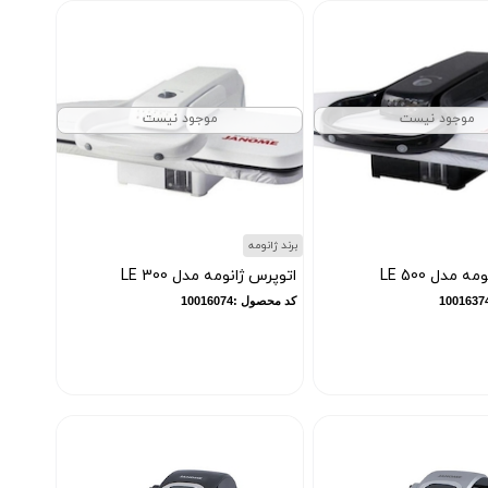
موجود نیست
موجود نیست
برند ژانومه
 مدل LE 500
اتوپرس ژانومه مدل LE 300
کد محصول :10016074