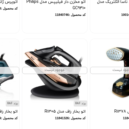
ناسا الکتریک مدل
اتو مخزن دار فیلیپس مدل Philips
اتوپرس ژانومه
GC9410
کد محصول :10016038
کد محصول :11840746
جود نیست
موجود نیست
برند RAF
برند RAF
R1
اتو بخار راف مدل R1305
اتو بخار راف 
کد محصول :11841326
کد محصول :11841324