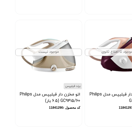
وجود تا اطلاع ثانوی
موجود نیست
برند فیلیپس
اتو مخزن دار فیلیپس مدل Philips
اتو مخزن دار فیلیپس مدل Philips
G
GC9415/60 (6.5 بار)
کد محصول :11841290