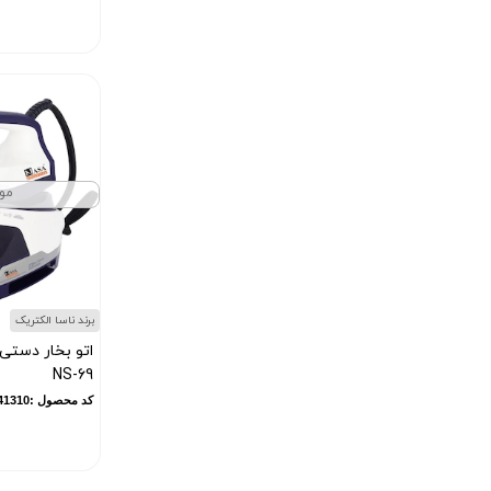
مو
برند ناسا الکتریک
اتو بخار دستی 
NS-69
کد محصول :11841310