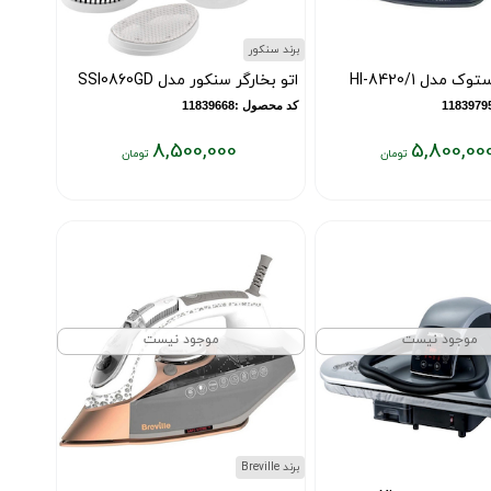
برند سنکور
 مدل HI-8420/1
اتو بخارگر سنکور مدل SSI0860GD
کد محصول :11839668
8,500,000
5,800,00
قیمت
فعلی:
۸,۵۰۰,۰۰۰
تومان
موجود نیست
موجود نیست
برند Breville