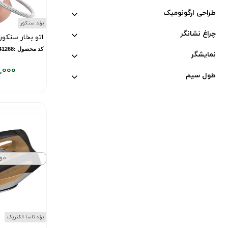
طراحی ارگونومیک
برند سنکور
چراغ نشانگر
اتو بخار سنکور مدل RS
کد محصول :11841268
نمایشگر
,000
طول سیم
قیمت
فعلی:
۱۸,۵۰۰,۰۰۰
تومان
مو
برند ناسا الکتریک