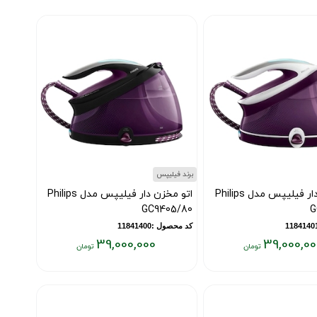
برند فیلیپس
اتو مخزن دار فیلیپس مدل Philips
اتو مخزن دار فیلیپس مدل Philips
GC9405/80
G
کد محصول :11841400
39,000,000
39,000,00
قیمت
فعلی:
۳۹,۰۰۰,۰۰۰
۳
تومان