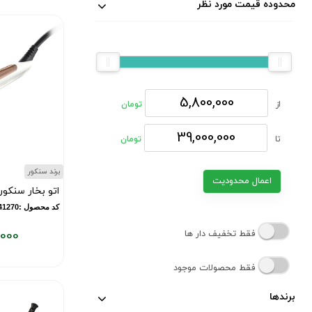
محدوده قیمت مورد نظر
از
تومان
تا
تومان
برند سنکور
اعمال محدودیت
اتو بخار سنکور مدل BZ
کد محصول :11841270
,000
فقط تخفیف دار ها
قیمت
فعلی:
فقط محصولات موجود
۹,۵۰۰,۰۰۰
برندها
تومان