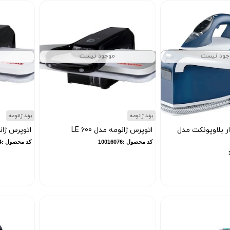
جود نیست
موجود نیست
برند ژانومه
برند ژانومه
ار بلاوپونکت مدل
اتوپرس ژانومه مدل LE 600
اتوپرس ژانومه
کد محصول :10016076
کد محصول :10016374