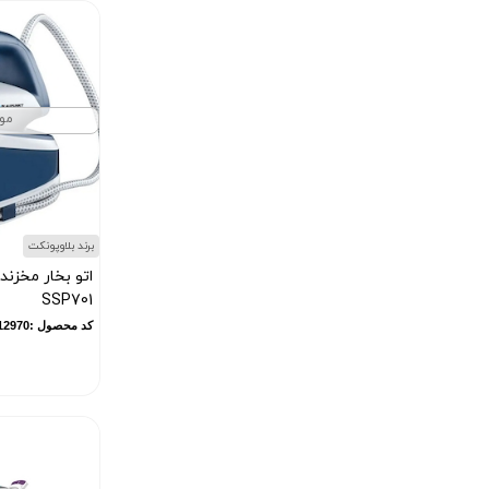
مو
برند بلاوپونکت
اتو بخار مخزند
SSP701
کد محصول :12970