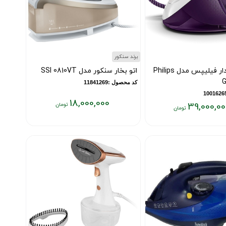
برند سنکور
اتو مخزن دار فیلیپس مدل Philips
اتو بخار سنکور مدل SSI 0810VT
G
کد محصول :11841269
18,000,000
39,000,00
قیمت
فعلی:
۱۸,۰۰۰,۰۰۰
۳
تومان