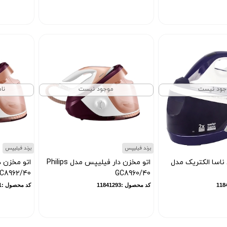
جود نیست
موجود نیست
نام
برند فیلیپس
برند فیلیپس
ناسا الکتریک مدل
اتو مخزن دار فیلیپس مدل Philips
C8962/40
GC8960/40
کد محصول :11841293
کد محصول :11841291