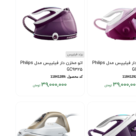
برند فیلیپس
اتو مخزن دار فیلیپس مدل Philips
اتو مخزن دار فیلیپس مدل Philips
GC9325
G
کد محصول :11841289
39,000,000
39,000,00
قیمت
فعلی:
۳۹,۰۰۰,۰۰۰
۳
تومان