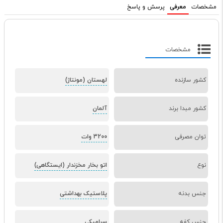
مشخصات
معرفی
پرسش و پاسخ
مشخصات
کشور سازنده
لهستان (مونتاژ)
کشور مبدا برند
آلمان
توان مصرفی
3200 وات
نوع
اتو بخار مخزندار (ایستگاهی)
جنس بدنه
پلاستیک بهداشتی
جنس کفه
سرامیکی