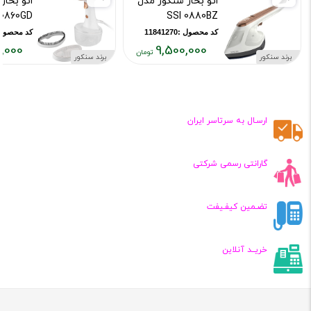
اتو بخار سنکور مدل
اتو بخار
I0860GD
SSI 0880BZ
کد محصول :11841270
کد محصول :39668
,000
9,500,000
برند سنکور
برند سنکور
قیمت
قیمت
فعلی:
فعلی:
,۵۰۰,۰۰۰
۹,۵۰۰,۰۰۰
تومان
تومان
ارسـال به سرتاسر ایران
گارانتی رسمی شرکتی
تضـمین کیفـیفت
خریــد آنلاین