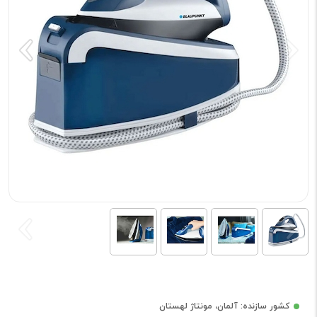
کشور سازنده: آلمان، مونتاژ لهستان