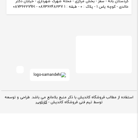
کردستان بانه - سقز - بخش مرکزی - محله شهرک شهرداری - خیابان دکتر
خالدی - کوچه یاس 1 - پلاک : 0 - طبقه : 1 08736248237 - 08736227961
استفاده از مطالب فروشگاه کاندیش با ذکر منبع بلامانع می باشد. طراحی و توسعه
توسط تیم فنی فروشگاه کاندیش -
کارناوب