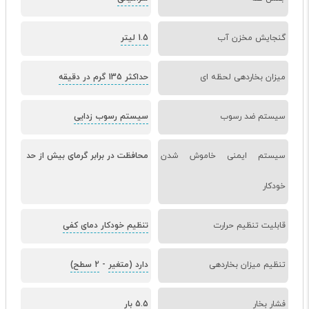
گنجایش مخزن آب
1.5 لیتر
میزان بخاردهی لحظه ای
حداکثر 135 گرم در دقیقه
سیستم ضد رسوب
سیستم رسوب زدایی
سیستم ایمنی خاموش شدن
محافظت در برابر گرمای بیش از حد
خودکار
قابلیت تنظیم حرارت
تنظیم خودکار دمای کفی
تنظیم میزان بخاردهی
دارد (متغیر
-
2 سطح)
فشار بخار
5.5 بار