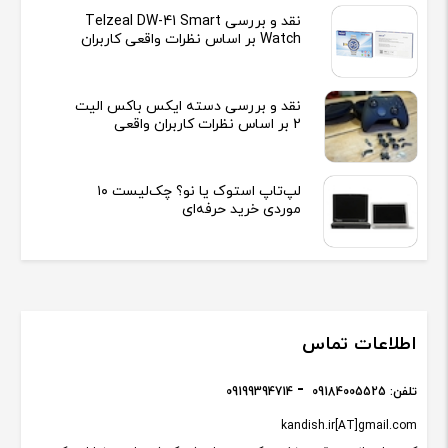
نقد و بررسی Telzeal DW-41 Smart
Watch بر اساس نظرات واقعی کاربران
نقد و بررسی دسته ایکس باکس الیت
2 بر اساس نظرات کاربران واقعی
لپ‌تاپ استوک یا نو؟ چک‌لیست ۱۰
موردی خرید حرفه‌ای
اطلاعات تماس
تلفن:
09184005525
09199394714
kandish.ir[AT]gmail.com