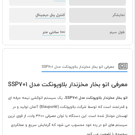
نمایشگر
کنترل پنل دیجیتال
طول سیم
100 سانتی متر
معرفی اتو بخار مخزندار بلاوپونکت مدل SSP701
معرفی اتو بخار مخزندار بلاوپونکت مدل SSP701
اتو بخار مخزندار بلاوپونکت مدل SSP701
، یک سیستم اتوکشی نیمه حرفه ای
و قدرتمند است که توسط شرکت بلاوپونکت (Blaupunkt) آلمان تولید و در
لهستان مونتاژ شده است. این دستگاه با توان مصرفی 3200 وات، از قوی ترین
سیستم های اتو در رده خود محسوب می شود که گرمایش سریع و عملکردی
پیوسته را تضمین می کند.