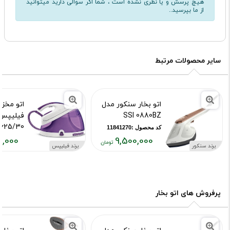
هیچ پرسش و یا نظری نشده است ، شما اگر سوالی دارید میتوانید
از ما بپرسید..
سایر محصولات مرتبط
اتو بخار سنکور مدل
اتو مخزن
SSI 0880BZ
625/30
کد محصول :11841270
0,000
9,500,000
کد محصول :41402
برند سنکور
برند فیلیپس
قیمت
قیمت
فعلی:
فعلی:
,۰۰۰,۰۰۰
۹,۵۰۰,۰۰۰
تومان
تومان
پرفروش های اتو بخار