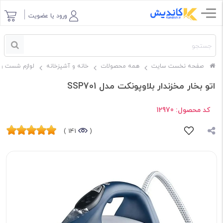
ورود یا عضویت
صفحه نخست سایت
همه محصولات
خانه و آشپزخانه
لوازم شست و 
اتو بخار مخزندار بلاوپونکت مدل SSP701
کد محصول:
12970
141 )
(