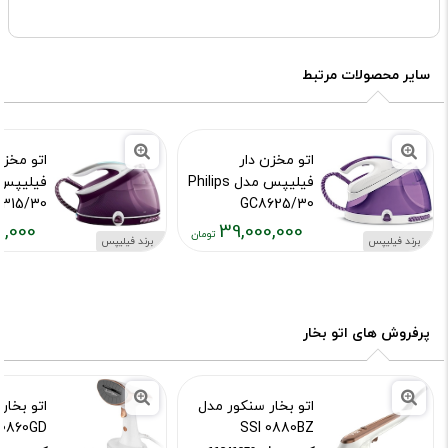
سایر محصولات مرتبط
اتو مخزن دار
اتو مخزن
فیلیپس مدل Philips
315/30
GC8625/30
0,000
39,000,000
کد محصول :11841402
کد محصول :41401
برند فیلیپس
برند فیلیپس
قیمت
قیمت
فعلی:
فعلی:
,۰۰۰,۰۰۰
۳۹,۰۰۰,۰۰۰
تومان
تومان
پرفروش های اتو بخار
اتو بخار سنکور مدل
اتو بخار
I0860GD
SSI 0880BZ