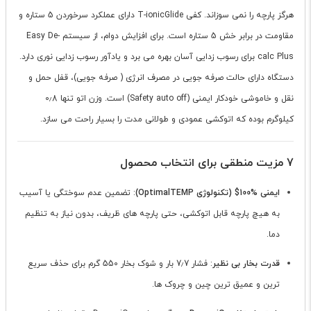
هرگز پارچه را نمی سوزاند. کفی T-ionicGlide دارای عملکرد سرخوردن 5 ستاره و
مقاومت در برابر خش 5 ستاره است. برای افزایش دوام، از سیستم Easy De-
calc Plus برای رسوب زدایی آسان بهره می برد و یادآور رسوب زدایی نوری دارد.
دستگاه دارای حالت صرفه جویی در مصرف انرژی ( صرفه جویی)، قفل حمل و
نقل و خاموشی خودکار ایمنی (Safety auto off) است. وزن اتو تنها 0٫8
کیلوگرم بوده که اتوکشی عمودی و طولانی مدت را بسیار راحت می سازد.
7 مزیت منطقی برای انتخاب محصول
ایمنی %100$ (تکنولوژی OptimalTEMP)
: تضمین عدم سوختگی یا آسیب
به هیچ پارچه قابل اتوکشی، حتی پارچه های ظریف، بدون نیاز به تنظیم
دما.
قدرت بخار بی نظیر
: فشار 7٫7 بار و شوک بخار 550 گرم برای حذف سریع
ترین و عمیق ترین چین و چروک ها.