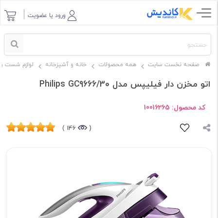
ورود یا عضویت
صفحه نخست سایت
همه محصولات
خانه و آشپزخانه
لوازم شست و 
اتو مخزن دار فیلیپس مدل Philips GC9666/30
کد محصول:
10016265
146 )
(