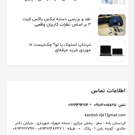
نقد و بررسی دسته ایکس باکس الیت
2 بر اساس نظرات کاربران واقعی
لپ‌تاپ استوک یا نو؟ چک‌لیست ۱۰
موردی خرید حرفه‌ای
اطلاعات تماس
تلفن:
09184005525
09199394714
kandish.ir[AT]gmail.com
کردستان بانه - سقز - بخش مرکزی - محله شهرک شهرداری - خیابان دکتر
خالدی - کوچه یاس 1 - پلاک : 0 - طبقه : 1 08736248237 - 08736227961