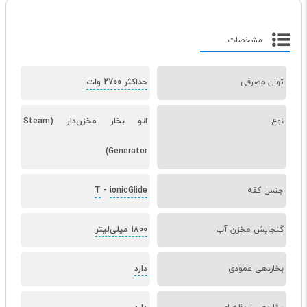
مشخصات
توان مصرفی
حداکثر 2700 وات
نوع
اتو بخار مخزن‌دار (Steam
Generator)
جنس کفه
ionicGlide
-
T
گنجایش مخزن آب
1800 میلی‌لیتر
بخاردهی عمودی
دارد