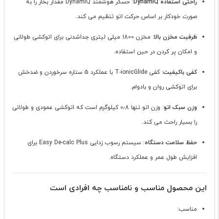
راحتی استفاده DynamiQ
: حسگر هوشمند DynamiQ مقدار بخار را به
صورت خودکار بر اساس حرکت اتو تنظیم می کند.
ظرفیت مخزن بالا
: مخزن 1800 میلی لیتری جداشدنی برای اتوکشی طولانی
و امکان پر کردن در حین استفاده.
کفی باکیفیت
: کفی T-ionicGlide با عملکرد 5 ستاره سرخوردن و ضدخش
برای اتوکشی روان و بادوام.
وزن سبک اتو
: وزن اتو تنها 0٫8 کیلوگرم است که اتوکشی عمودی و طولانی
را بسیار راحت می کند.
حفظ سلامت دستگاه
: سیستم رسوب زدایی Easy De-calc Plus برای
افزایش طول عمر و عملکرد دستگاه.
این محصول مناسب و نامناسب چه افرادی است
مناسب: