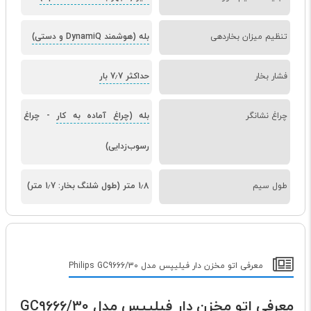
تنظیم میزان بخاردهی
بله (هوشمند DynamiQ و دستی)
فشار بخار
حداکثر 7٫7 بار
چراغ نشانگر
بله (چراغ آماده به کار
-
چراغ
رسوب‌زدایی)
طول سیم
1٫8 متر (طول شلنگ بخار: 1٫7 متر)
معرفی اتو مخزن دار فیلیپس مدل Philips GC9666/30
معرفی اتو مخزن دار فیلیپس مدل GC9666/30