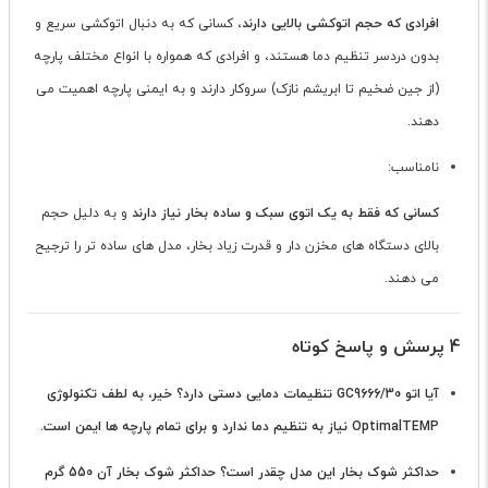
افرادی که حجم اتوکشی بالایی دارند
، کسانی که به دنبال اتوکشی سریع و
بدون دردسر تنظیم دما هستند، و افرادی که همواره با انواع مختلف پارچه
(از جین ضخیم تا ابریشم نازک) سروکار دارند و به ایمنی پارچه اهمیت می
دهند.
نامناسب:
کسانی که فقط به یک اتوی سبک و ساده بخار نیاز دارند
و به دلیل حجم
بالای دستگاه های مخزن دار و قدرت زیاد بخار، مدل های ساده تر را ترجیح
می دهند.
4 پرسش و پاسخ کوتاه
آیا اتو GC9666/30 تنظیمات دمایی دستی دارد؟
خیر، به لطف تکنولوژی
OptimalTEMP نیاز به تنظیم دما ندارد و برای تمام پارچه ها ایمن است.
حداکثر شوک بخار این مدل چقدر است؟
حداکثر شوک بخار آن 550 گرم