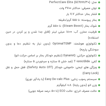
مدل: PerfectCare Elite (GC9666/30)
توان مصرفی: حداکثر 2700 وات
فشار بخار: حداکثر 7٫7 بار
بخار پیوسته: تا 155 گرم/دقیقه
شوک بخار (Steam Boost): تا 550 گرم
ظرفیت مخزن آب: 1800 میلی لیتر (قابل جدا شدن و پر کردن در حین
استفاده)
تکنولوژی هوشمند: OptimalTEMP (بدون نیاز به تنظیم دما و بدون
سوختگی پارچه)
تکنولوژی حرکتی: DynamiQ (تنظیم خودکار بخار بر اساس حرکت اتو)
کفی: T-ionicGlide (ضد خش 5 ستاره و سرخوردن 5 ستاره)
ویژگی های ایمنی: خاموشی خودکار (Safety Auto Off)، قفل حمل و نقل
(Carry Lock)
سیستم رسوب زدایی: Easy De-calc Plus (با یادآور نوری)
وزن اتو (بدون پایه): 0٫8 کیلوگرم
حالت مصرف انرژی: حالت ECO (تا 50 درصد صرفه جویی)