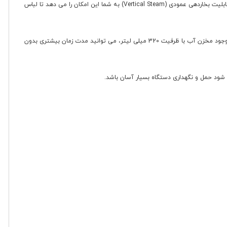
توان مصرفی 1600 وات این اتو بخارگر، در کنار قابلیت بخاردهی مداوم با خروجی 25 گرم در دقیقه، عملکرد مناسبی را برای صاف کردن چروک انواع پارچه ها فراهم می آورد. قابلیت بخاردهی عمودی (Vertical Steam) به شما این امکان را می دهد تا لباس
کفی سرامیکی دستگاه، حرکت روان و یکنواخت روی پارچه را تضمین می کند و به واسطه فناوری Drip-Stop، از چکه کردن آب بر روی لباس جلوگیری می شود. همچنین با وجود مخزن آب با ظرفیت 320 میلی لیتر، می توانید مدت زمان بیشتری بدون