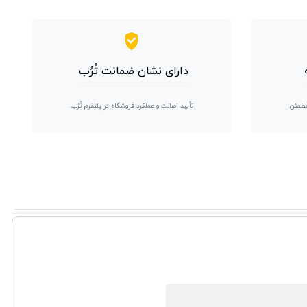
دارای نشان ضمانت تُرُب
مطمئن.
تأیید اصالت و عملکرد فروشگاه در پلتفرم تُرُب.