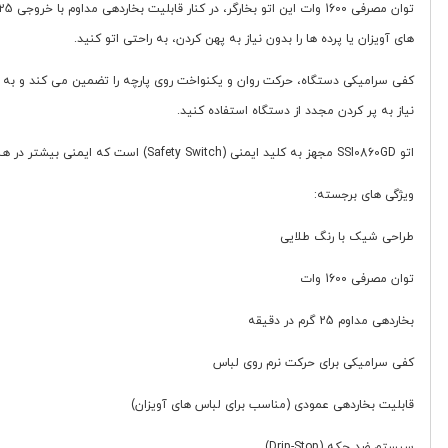
های آویزان یا پرده ها را بدون نیاز به پهن کردن، به راحتی اتو کنید.
نیاز به پر کردن مجدد از دستگاه استفاده کنید.
اتو SSI0860GD مجهز به کلید ایمنی (Safety Switch) است که ایمنی بیشتر در هنگام کار را فراهم می سازد. وزن سبک 0.93 کیلوگرمی، همراه با ابعاد جمع وجور، باعث می شود حمل و نگهداری دستگاه بسیار آسان باشد.
ویژگی های برجسته:
طراحی شیک با رنگ طلایی
توان مصرفی 1600 وات
بخاردهی مداوم 25 گرم در دقیقه
کفی سرامیکی برای حرکت نرم روی لباس
قابلیت بخاردهی عمودی (مناسب برای لباس های آویزان)
سیستم ضد چکه (Drip-Stop)