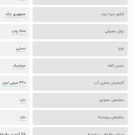
کشور مبدا برند
جمهوری چک
توان مصرفی
1600 وات
نوع
دستی
جنس کفه
سرامیک
گنجایش مخزن آب
320 میلی لیتر
بخاردهی عمودی
دارد
بخاردهی پیوسته
دارد
میزان بخاردهی پیوسته
25 گرم در دقیقه