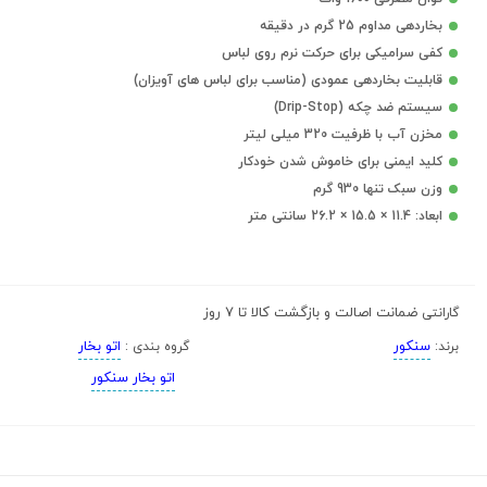
بخاردهی مداوم 25 گرم در دقیقه
کفی سرامیکی برای حرکت نرم روی لباس
قابلیت بخاردهی عمودی (مناسب برای لباس های آویزان)
سیستم ضد چکه (Drip-Stop)
مخزن آب با ظرفیت 320 میلی لیتر
کلید ایمنی برای خاموش شدن خودکار
وزن سبک تنها 930 گرم
ابعاد: 11.4 × 15.5 × 26.2 سانتی متر
ضمانت اصالت و بازگشت کالا تا 7 روز
گارانتی
سنکور
اتو بخار
برند:
گروه بندی :
اتو بخار سنکور